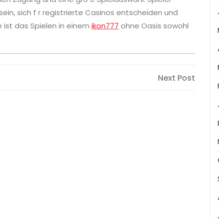
ein, sich f r registrierte Casinos entscheiden und
ie ist das Spielen in einem
ikon777
ohne Oasis sowohl
Next
Next Post
Post