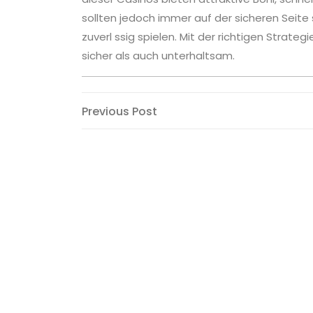
sollten jedoch immer auf der sicheren Seite s
zuverl ssig spielen. Mit der richtigen Strateg
sicher als auch unterhaltsam.
Post
Previous
Previous Post
Post
navigation