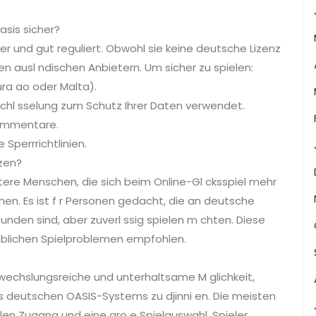
asis sicher?
her und gut reguliert. Obwohl sie keine deutsche Lizenz
sen ausl ndischen Anbietern. Um sicher zu spielen:
Cura ao oder Malta).
rschl sselung zum Schutz Ihrer Daten verwendet.
kommentare.
Sperrrichtlinien.
tzen?
 ltere Menschen, die sich beim Online-Gl cksspiel mehr
chen. Es ist f r Personen gedacht, die an deutsche
den sind, aber zuverl ssig spielen m chten. Diese
eblichen Spielproblemen empfohlen.
wechslungsreiche und unterhaltsame M glichkeit,
s deutschen OASIS-Systems zu djinni en. Die meisten
llen Zugang und eine gro e Spielauswahl. Spieler