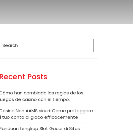
Search
for:
Recent Posts
Cómo han cambiado las reglas de los
juegos de casino con el tiempo.
Casino Non AAMS sicuri: Come proteggere
il tuo conto di gioco efficacemente
Panduan Lengkap Slot Gacor di Situs