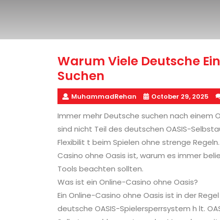
Warum Viele Deutsche Ei
Suchen
MuhammadRehan
October 29, 2025
Immer mehr Deutsche suchen nach einem Onl
sind nicht Teil des deutschen OASIS-Selbst
Flexibilit t beim Spielen ohne strenge Regeln
Casino ohne Oasis ist, warum es immer belie
Tools beachten sollten.
Was ist ein Online-Casino ohne Oasis?
Ein Online-Casino ohne Oasis ist in der Regel
deutsche OASIS-Spielersperrsystem h lt. OASI