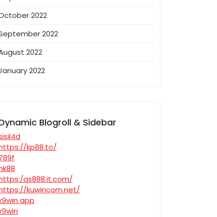
October 2022
September 2022
August 2022
January 2022
Dynamic Blogroll & Sidebar
sisil4d
https://kp88.to/
789f
nk88
https:/qs888.it.com/
https://kuwincom.net/
k9win app
k9win