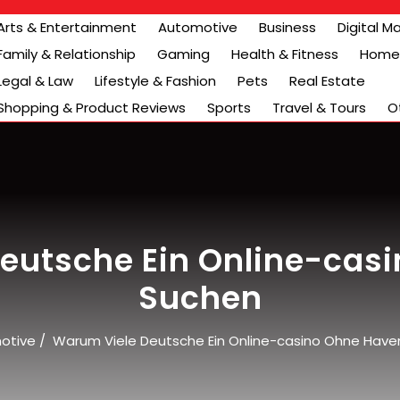
Arts & Entertainment
Automotive
Business
Digital M
Family & Relationship
Gaming
Health & Fitness
Home 
Legal & Law
Lifestyle & Fashion
Pets
Real Estate
Shopping & Product Reviews
Sports
Travel & Tours
O
eutsche Ein Online-cas
Suchen
otive
/
Warum Viele Deutsche Ein Online-casino Ohne Have