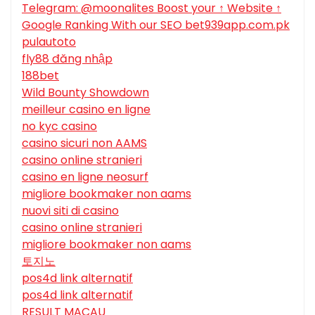
Telegram: @moonalites Boost your ↑ Website ↑
Google Ranking With our SEO bet939app.com.pk
pulautoto
fly88 đăng nhập
188bet
Wild Bounty Showdown
meilleur casino en ligne
no kyc casino
casino sicuri non AAMS
casino online stranieri
casino en ligne neosurf
migliore bookmaker non aams
nuovi siti di casino
casino online stranieri
migliore bookmaker non aams
토지노
pos4d link alternatif
pos4d link alternatif
RESULT MACAU