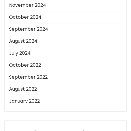
November 2024
October 2024
September 2024
August 2024
July 2024
October 2022
September 2022
August 2022
January 2022