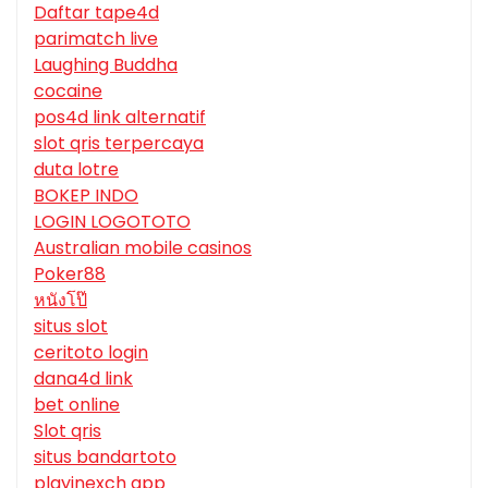
Daftar tape4d
parimatch live
Laughing Buddha
cocaine
pos4d link alternatif
slot qris terpercaya
duta lotre
BOKEP INDO
LOGIN LOGOTOTO
Australian mobile casinos
Poker88
หนังโป๊
situs slot
ceritoto login
dana4d link
bet online
Slot qris
situs bandartoto
playinexch app