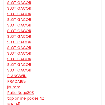
SLOT GACOR
SLOT GACOR
SLOT GACOR
SLOT GACOR
SLOT GACOR
SLOT GACOR
SLOT GACOR
SLOT GACOR
SLOT GACOR
SLOT GACOR
SLOT GACOR
SLOT GACOR
SLOT GACOR
ELANGWIN
PRADA188
jitutoto
Paito Naga303
top online pokies NZ
MATA11