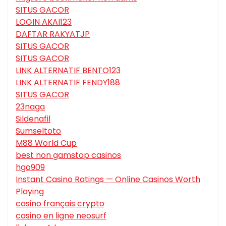
SITUS GACOR
LOGIN AKAI123
DAFTAR RAKYATJP
SITUS GACOR
SITUS GACOR
LINK ALTERNATIF BENTO123
LINK ALTERNATIF FENDY188
SITUS GACOR
23naga
Sildenafil
Sumseltoto
M88 World Cup
best non gamstop casinos
hgo909
Instant Casino Ratings — Online Casinos Worth
Playing
casino français crypto
casino en ligne neosurf