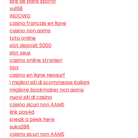
site de paris sportif
vu168
INDOWD
casino francais en ligne
casino non aams
toto online
slot deposit 5000
slot zeus
casino online stranieri
Slot
casino en ligne neosurf
i migliori siti di scommesse italiani
migliore bookmaker non aams
nuovi siti di casino
casino sicuri non AAMS
link pos4d
sneak a peek here
suka288
casino sicuri non AAMS