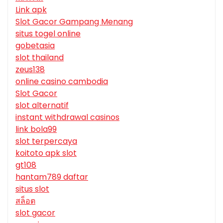
Link apk
Slot Gacor Gampang Menang
situs togel online
gobetasia
slot thailand
zeus138
online casino cambodia
Slot Gacor
slot alternatif
instant withdrawal casinos
link bola99
slot terpercaya
koitoto apk slot
gt108
hantam789 daftar
situs slot
สล็อต
slot gacor