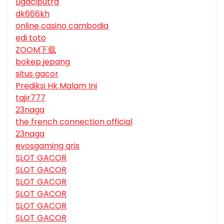
Ligaciputra
dk666kh
online casino cambodia
edi toto
ZOOM下载
bokep jepang
situs gacor
Prediksi Hk Malam Ini
tajir777
23naga
the french connection official
23naga
evosgaming qris
SLOT GACOR
SLOT GACOR
SLOT GACOR
SLOT GACOR
SLOT GACOR
SLOT GACOR