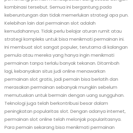
kombinasi tersebut. Semua ini bergantung pada
keberuntungan dan tidak memerlukan strategi apa pun.
Kelebihan lain dari permainan slot adalah
kemudahannya. Tidak perlu belajar aturan rumit atau
strategi kompleks untuk bisa menikmati permainan ini.
Ini membuat slot sangat populer, terutama di kalangan
pemula atau mereka yang hanya ingin menikmati
permainan tanpa terlalu banyak tekanan. Ditambah
lagi, kebanyakan situs judi online menawarkan
permainan slot gratis, jadi pemain bisa berlatih dan
merasakan permainan sebanyak mungkin sebelum
memutuskan untuk bermain dengan uang sungguhan.
Teknologi juga telah berkontribusi besar dalam
peningkatan popularitas slot. Dengan adanya internet,
permainan slot online telah melonjak popularitasnya.
Para pemain sekarang bisa menikmati permainan