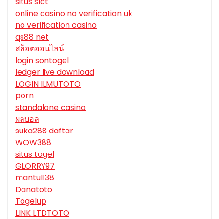
situs slot
online casino no verification uk
no verification casino
qs88 net
สล็อตออนไลน์
login sontogel
ledger live download
LOGIN ILMUTOTO
porn
standalone casino
ผลบอล
suka288 daftar
WOW388
situs togel
GLORRY97
mantul138
Danatoto
Togelup
LINK LTDTOTO