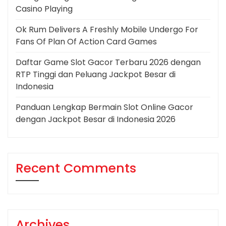
Casino Playing
Ok Rum Delivers A Freshly Mobile Undergo For
Fans Of Plan Of Action Card Games
Daftar Game Slot Gacor Terbaru 2026 dengan
RTP Tinggi dan Peluang Jackpot Besar di
Indonesia
Panduan Lengkap Bermain Slot Online Gacor
dengan Jackpot Besar di Indonesia 2026
Recent Comments
Archives