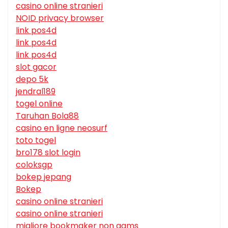
casino online stranieri
NOID privacy browser
link pos4d
link pos4d
link pos4d
slot gacor
depo 5k
jendral189
togel online
Taruhan Bola88
casino en ligne neosurf
toto togel
bro178 slot login
coloksgp
bokep jepang
Bokep
casino online stranieri
casino online stranieri
migliore bookmaker non aams