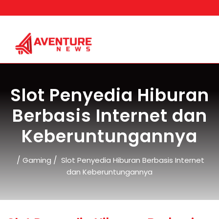
Skip
to
content
Slot Penyedia Hiburan
Berbasis Internet dan
Keberuntungannya
/
/
Gaming
Slot Penyedia Hiburan Berbasis Internet
dan Keberuntungannya