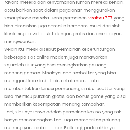
favorit mereka dari kenyamanan rumah mereka sendiri,
atau bahkan saat dalam perjalanan menggunakan
smartphone mereka. Jenis permainan
Viralbet777
yang
bisa dimainkan juga semakin beragam, mulai dari slot
klasik hingga video slot dengan grafis dan animasi yang
mengesankan.
Selain itu, meski disebut permainan keberuntungan,
beberapa slot online modern juga menawarkan
sejumlah fitur yang bisa meningkatkan peluang
menang pemain. Misalnya, ada simbol liar yang bisa
menggantikan simbol lain untuk membantu
membentuk kombinasi pemenang, simbol scatter yang
bisa memicu putaran gratis, dan bonus game yang bisa
memberikan kesempatan menang tambahan.
Jadi, slot nyatanya adalah permainan kasino yang tak
hanya menyenangkan tapi juga memberikan peluang
menang yang cukup besar. Balik lagi, pada akhirnya,