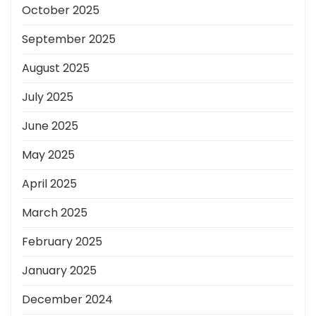
October 2025
September 2025
August 2025
July 2025
June 2025
May 2025
April 2025
March 2025
February 2025
January 2025
December 2024