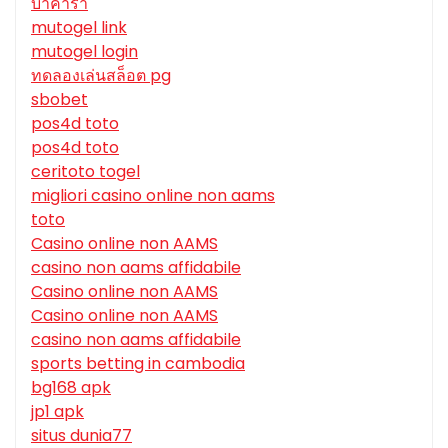
บาคาร่า
mutogel link
mutogel login
ทดลองเล่นสล็อต pg
sbobet
pos4d toto
pos4d toto
ceritoto togel
migliori casino online non aams
toto
Casino online non AAMS
casino non aams affidabile
Casino online non AAMS
Casino online non AAMS
casino non aams affidabile
sports betting in cambodia
bg168 apk
jp1 apk
situs dunia77