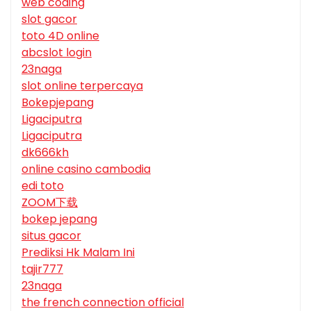
web coding
slot gacor
toto 4D online
abcslot login
23naga
slot online terpercaya
Bokepjepang
Ligaciputra
Ligaciputra
dk666kh
online casino cambodia
edi toto
ZOOM下载
bokep jepang
situs gacor
Prediksi Hk Malam Ini
tajir777
23naga
the french connection official