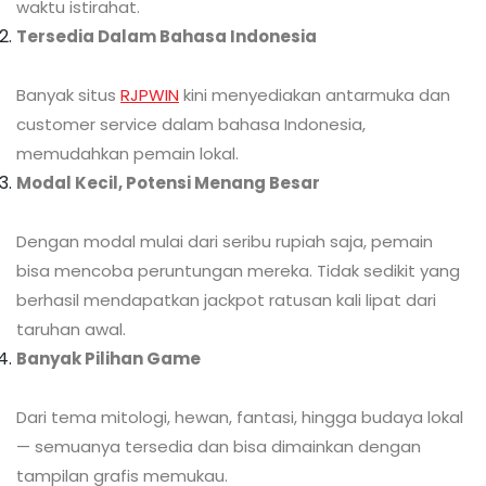
waktu istirahat.
Tersedia Dalam Bahasa Indonesia
Banyak situs
RJPWIN
kini menyediakan antarmuka dan
customer service dalam bahasa Indonesia,
memudahkan pemain lokal.
Modal Kecil, Potensi Menang Besar
Dengan modal mulai dari seribu rupiah saja, pemain
bisa mencoba peruntungan mereka. Tidak sedikit yang
berhasil mendapatkan jackpot ratusan kali lipat dari
taruhan awal.
Banyak Pilihan Game
Dari tema mitologi, hewan, fantasi, hingga budaya lokal
— semuanya tersedia dan bisa dimainkan dengan
tampilan grafis memukau.