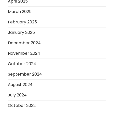
April 2025
March 2025
February 2025
January 2025
December 2024
November 2024
October 2024
September 2024
August 2024
July 2024
October 2022