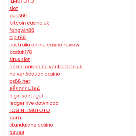
ILMUTOTO
slot
puas69
bitcoin casino uk
fangwin88
cipit88
australia online casino review
badak178
situs slot
online casino no verification uk
no verification casino
qs88 net
สล็อตออนไลน์
login sontogel
ledger live download
LOGIN ILMUTOTO
porn
standalone casino
ผลบอล