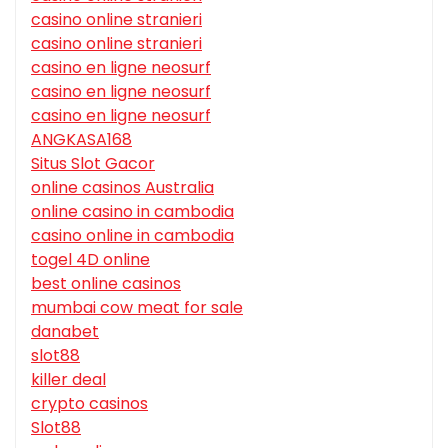
casino online stranieri
casino online stranieri
casino en ligne neosurf
casino en ligne neosurf
casino en ligne neosurf
ANGKASA168
Situs Slot Gacor
online casinos Australia
online casino in cambodia
casino online in cambodia
togel 4D online
best online casinos
mumbai cow meat for sale
danabet
slot88
killer deal
crypto casinos
Slot88