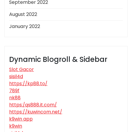
September 2022
August 2022
January 2022
Dynamic Blogroll & Sidebar
Slot Gacor
sisil4d
https://kp88.to/
789f
nk88
https:/qs888.it.com/
https://kuwincom.net/
k9win app
k9win