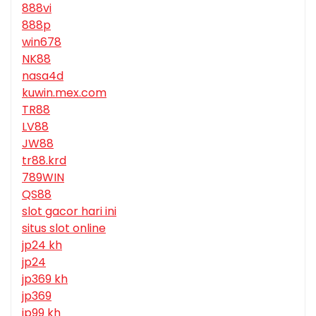
888vi
888p
win678
NK88
nasa4d
kuwin.mex.com
TR88
LV88
JW88
tr88.krd
789WIN
QS88
slot gacor hari ini
situs slot online
jp24 kh
jp24
jp369 kh
jp369
jp99 kh