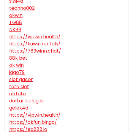
sisil4d
techno002
okwin
TG88
NK88
https://vipwin.health/
https://kuwin.rentals/
https://789winn.chat/
88k bet
ok win
jago79
slot gacor
toto slot
olxtoto
daftar bolagila
gelek4d
https://vipwin.health/
https://okfun.bingo/
https://ea888.io