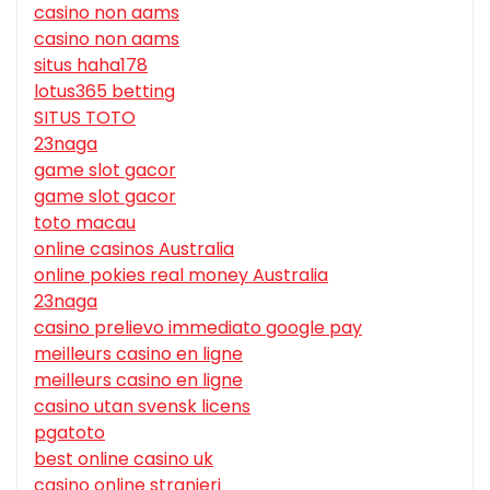
casino non aams
casino non aams
situs haha178
lotus365 betting
SITUS TOTO
23naga
game slot gacor
game slot gacor
toto macau
online casinos Australia
online pokies real money Australia
23naga
casino prelievo immediato google pay
meilleurs casino en ligne
meilleurs casino en ligne
casino utan svensk licens
pgatoto
best online casino uk
casino online stranieri