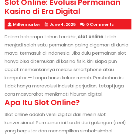
Slot Online: Evolusi Permainan
Kasino di Era Digital
Millermarker
June 4, 2025
0 Comments
Dalam beberapa tahun terakhir,
slot online
telah
menjadi salah satu permainan paling digemari di dunia
maya, termasuk di Indonesia. Jika dulu permainan slot
hanya bisa ditemukan di kasino fisik, kini siapa pun
dapat memainkannya melalui smartphone atau
komputer — tanpa harus keluar rumah. Perubahan ini
tidak hanya merevolusi industri perjudian, tetapi juga
cara masyarakat menikmati hiburan digital.
Apa Itu Slot Online?
Slot online adalah versi digital dari mesin slot
konvensional. Permainan ini terdiri dari gulungan (reel)
yang berputar dan menampilkan simbol-simbol