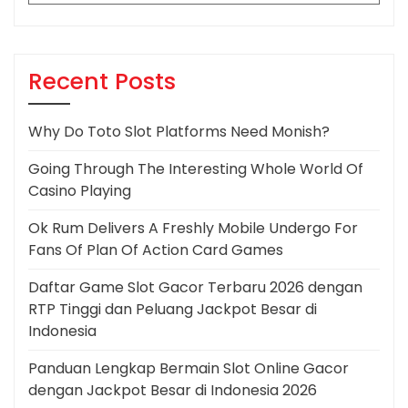
for:
Recent Posts
Why Do Toto Slot Platforms Need Monish?
Going Through The Interesting Whole World Of
Casino Playing
Ok Rum Delivers A Freshly Mobile Undergo For
Fans Of Plan Of Action Card Games
Daftar Game Slot Gacor Terbaru 2026 dengan
RTP Tinggi dan Peluang Jackpot Besar di
Indonesia
Panduan Lengkap Bermain Slot Online Gacor
dengan Jackpot Besar di Indonesia 2026