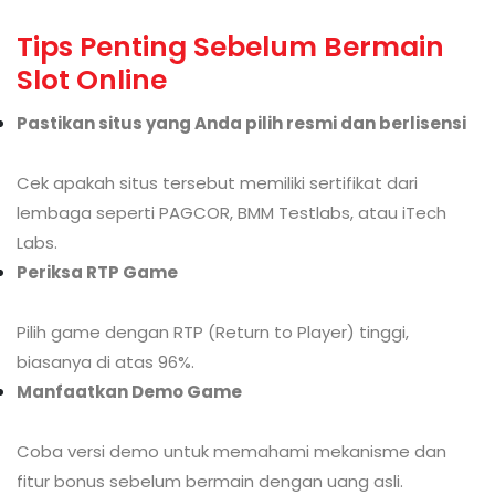
Tips Penting Sebelum Bermain
Slot Online
Pastikan situs yang Anda pilih resmi dan berlisensi
Cek apakah situs tersebut memiliki sertifikat dari
lembaga seperti PAGCOR, BMM Testlabs, atau iTech
Labs.
Periksa RTP Game
Pilih game dengan RTP (Return to Player) tinggi,
biasanya di atas 96%.
Manfaatkan Demo Game
Coba versi demo untuk memahami mekanisme dan
fitur bonus sebelum bermain dengan uang asli.