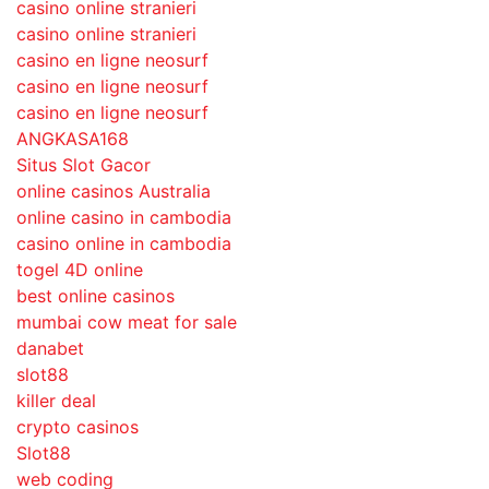
casino online stranieri
casino online stranieri
casino en ligne neosurf
casino en ligne neosurf
casino en ligne neosurf
ANGKASA168
Situs Slot Gacor
online casinos Australia
online casino in cambodia
casino online in cambodia
togel 4D online
best online casinos
mumbai cow meat for sale
danabet
slot88
killer deal
crypto casinos
Slot88
web coding