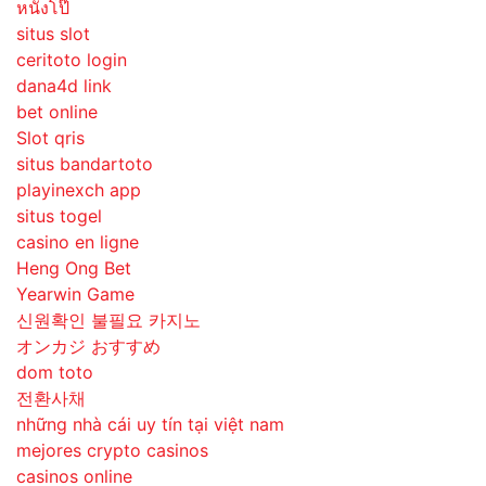
หนังโป๊
situs slot
ceritoto login
dana4d link
bet online
Slot qris
situs bandartoto
playinexch app
situs togel
casino en ligne
Heng Ong Bet
Yearwin Game
신원확인 불필요 카지노
オンカジ おすすめ
dom toto
전환사채
những nhà cái uy tín tại việt nam
mejores crypto casinos
casinos online