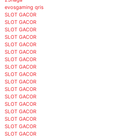
evosgaming qris
SLOT GACOR
SLOT GACOR
SLOT GACOR
SLOT GACOR
SLOT GACOR
SLOT GACOR
SLOT GACOR
SLOT GACOR
SLOT GACOR
SLOT GACOR
SLOT GACOR
SLOT GACOR
SLOT GACOR
SLOT GACOR
SLOT GACOR
SLOT GACOR
SLOT GACOR