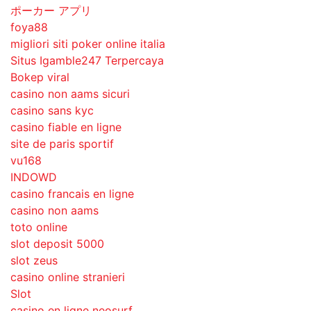
ポーカー アプリ
foya88
migliori siti poker online italia
Situs Igamble247 Terpercaya
Bokep viral
casino non aams sicuri
casino sans kyc
casino fiable en ligne
site de paris sportif
vu168
INDOWD
casino francais en ligne
casino non aams
toto online
slot deposit 5000
slot zeus
casino online stranieri
Slot
casino en ligne neosurf