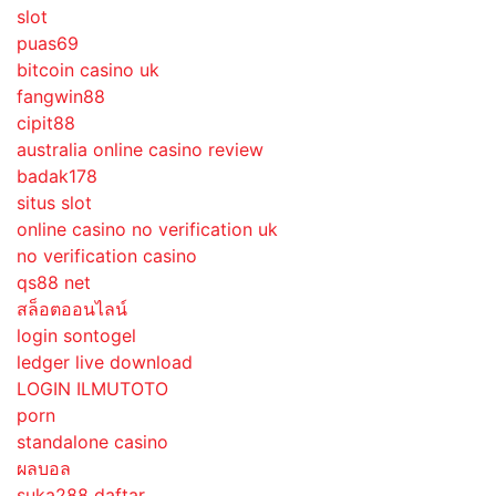
slot
puas69
bitcoin casino uk
fangwin88
cipit88
australia online casino review
badak178
situs slot
online casino no verification uk
no verification casino
qs88 net
สล็อตออนไลน์
login sontogel
ledger live download
LOGIN ILMUTOTO
porn
standalone casino
ผลบอล
suka288 daftar