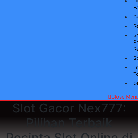
Li
F
P
Re
S
P
R
S
Tr
T
O
Close Men
Slot Gacor Nex777:
Pilihan Terbaik
Pecinta Slot Online di