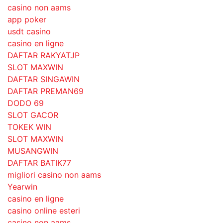
casino non aams
app poker
usdt casino
casino en ligne
DAFTAR RAKYATJP
SLOT MAXWIN
DAFTAR SINGAWIN
DAFTAR PREMAN69
DODO 69
SLOT GACOR
TOKEK WIN
SLOT MAXWIN
MUSANGWIN
DAFTAR BATIK77
migliori casino non aams
Yearwin
casino en ligne
casino online esteri
casino non aams