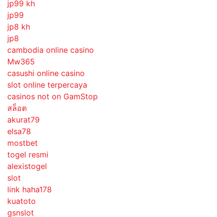
jp99 kh
jp99
jp8 kh
jp8
cambodia online casino
Mw365
casushi online casino
slot online terpercaya
casinos not on GamStop
สล็อต
akurat79
elsa78
mostbet
togel resmi
alexistogel
slot
link haha178
kuatoto
gsnslot