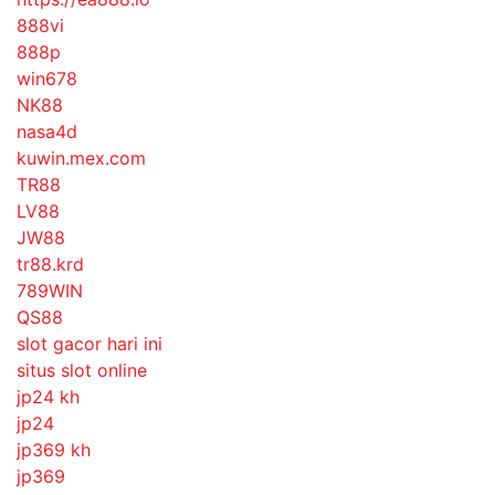
888vi
888p
win678
NK88
nasa4d
kuwin.mex.com
TR88
LV88
JW88
tr88.krd
789WIN
QS88
slot gacor hari ini
situs slot online
jp24 kh
jp24
jp369 kh
jp369