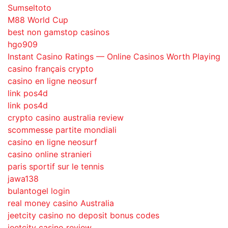
Sumseltoto
M88 World Cup
best non gamstop casinos
hgo909
Instant Casino Ratings — Online Casinos Worth Playing
casino français crypto
casino en ligne neosurf
link pos4d
link pos4d
crypto casino australia review
scommesse partite mondiali
casino en ligne neosurf
casino online stranieri
paris sportif sur le tennis
jawa138
bulantogel login
real money casino Australia
jeetcity casino no deposit bonus codes
jeetcity casino review