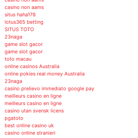
casino non aams
situs haha178
lotus365 betting
SITUS TOTO
23naga
game slot gacor
game slot gacor
toto macau
online casinos Australia
online pokies real money Australia
23naga
casino prelievo immediato google pay
meilleurs casino en ligne
meilleurs casino en ligne
casino utan svensk licens
pgatoto
best online casino uk
casino online stranieri