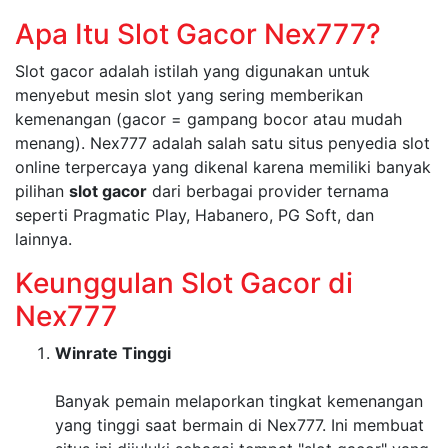
Apa Itu Slot Gacor Nex777?
Slot gacor adalah istilah yang digunakan untuk
menyebut mesin slot yang sering memberikan
kemenangan (gacor = gampang bocor atau mudah
menang). Nex777 adalah salah satu situs penyedia slot
online terpercaya yang dikenal karena memiliki banyak
pilihan
slot gacor
dari berbagai provider ternama
seperti Pragmatic Play, Habanero, PG Soft, dan
lainnya.
Keunggulan Slot Gacor di
Nex777
Winrate Tinggi
Banyak pemain melaporkan tingkat kemenangan
yang tinggi saat bermain di Nex777. Ini membuat