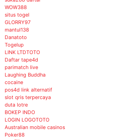
WOW388
situs togel
GLORRY97
mantul138
Danatoto
Togelup
LINK LTDTOTO
Daftar tape4d
parimatch live
Laughing Buddha
cocaine
pos4d link alternatif
slot qris terpercaya
duta lotre
BOKEP INDO
LOGIN LOGOTOTO
Australian mobile casinos
Poker88