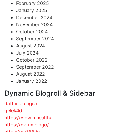
February 2025
January 2025
December 2024
November 2024
October 2024
September 2024
August 2024
July 2024
October 2022
September 2022
August 2022
January 2022
Dynamic Blogroll & Sidebar
daftar bolagila
gelek4d
https://vipwin.health/
https://okfun.bingo/
https://ea888.io