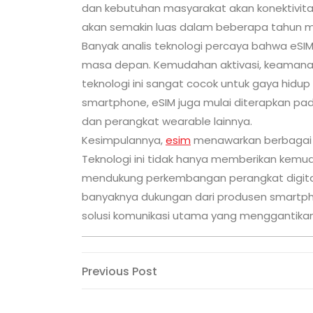
dan kebutuhan masyarakat akan konektivitas
akan semakin luas dalam beberapa tahun 
Banyak analis teknologi percaya bahwa eSIM 
masa depan. Kemudahan aktivasi, keamanan l
teknologi ini sangat cocok untuk gaya hidup
smartphone, eSIM juga mulai diterapkan pada
dan perangkat wearable lainnya.
Kesimpulannya,
esim
menawarkan berbagai ke
Teknologi ini tidak hanya memberikan kemud
mendukung perkembangan perangkat digital
banyaknya dukungan dari produsen smartpho
solusi komunikasi utama yang menggantikan 
Post
Previous
Previous Post
Post
navigation