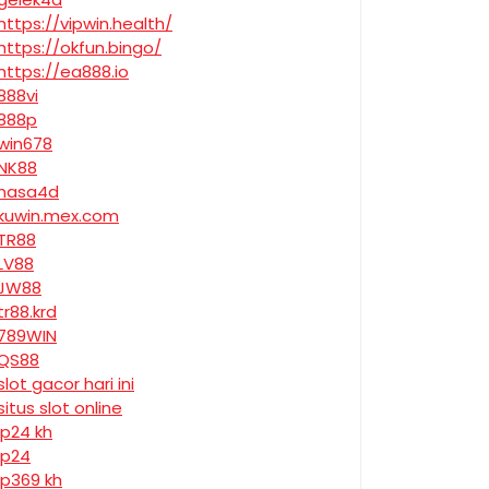
https://vipwin.health/
https://okfun.bingo/
https://ea888.io
888vi
888p
win678
NK88
nasa4d
kuwin.mex.com
TR88
LV88
JW88
tr88.krd
789WIN
QS88
slot gacor hari ini
situs slot online
jp24 kh
jp24
jp369 kh