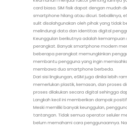
Keamanan menjadi faktor penting lainnya y
card biasa. SIM fisik dapat dengan mudah di
smartphone hilang atau dicuri. Sebaliknya, 
sulit disalahgunakan oleh pihak yang tidak
melindungi data dan identitas digital pengg
Keunggulan berikutnya adalah kemampuan 
perangkat. Banyak smartphone modern mendu
beberapa perangkat memungkinkan penggunaa
membantu pengguna yang ingin memisahkan
membawa dua smartphone berbeda.
Dari sisi lingkungan, eSIM juga dinilai lebih 
memerlukan plastik, kemasan, dan proses di
proses dilakukan secara digital sehingga dap
Langkah kecil ini memberikan dampak positi
Meski memiliki banyak keunggulan, penggu
tantangan. Tidak semua operator seluler m
belum memahami cara penggunaannya. Namu