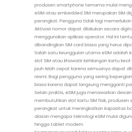
produsen smartphone ternama mulai mengad
eSIM atau embedded SIM merupakan SIM dig
perangkat. Pengguna tidak lagi memerlukan k
Aktivasi nomor dapat dilakukan secara dig
menggunakan aplikasi operator. Hal ini te
dibandingkan SIM card biasa yang harus di
Salah satu keunggulan utama eSIM adalah k
slot SIM atau khawatir kehilangan kartu keci
jauh lebih cepat karena semuanya dapat dil
resmi. Bagi pengguna yang sering bepergian
biasa karena dapat langsung mengganti pake
Selain praktis, eSIM juga menawarkan desain 
membutuhkan slot kartu SIM fisik, produse
perangkat untuk meningkatkan kapasitas bat
alasan mengapa teknologi eSIM mulai digu
hingga tablet modern.