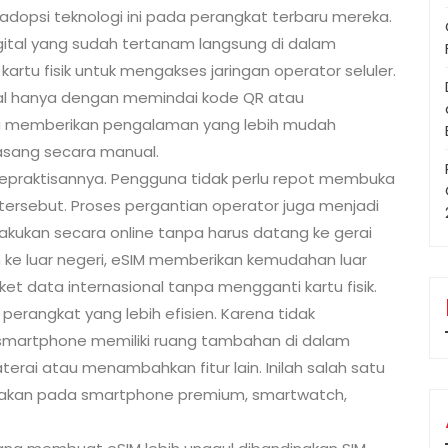
opsi teknologi ini pada perangkat terbaru mereka.
ital yang sudah tertanam langsung di dalam
artu fisik untuk mengakses jaringan operator seluler.
ital hanya dengan memindai kode QR atau
ntu memberikan pengalaman yang lebih mudah
pasang secara manual.
epraktisannya. Pengguna tidak perlu repot membuka
l tersebut. Proses pergantian operator juga menjadi
akukan secara online tanpa harus datang ke gerai
 ke luar negeri, eSIM memberikan kemudahan luar
t data internasional tanpa mengganti kartu fisik.
perangkat yang lebih efisien. Karena tidak
n smartphone memiliki ruang tambahan di dalam
erai atau menambahkan fitur lain. Inilah salah satu
nakan pada smartphone premium, smartwatch,