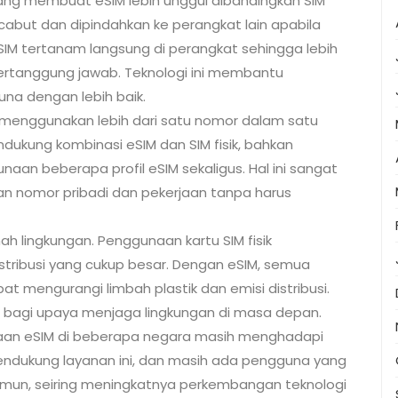
ang membuat eSIM lebih unggul dibandingkan SIM
cabut dan dipindahkan ke perangkat lain apabila
eSIM tertanam langsung di perangkat sehingga lebih
 bertanggung jawab. Teknologi ini membantu
una dengan lebih baik.
menggunakan lebih dari satu nomor dalam satu
kung kombinasi eSIM dan SIM fisik, bahkan
n beberapa profil eSIM sekaligus. Hal ini sangat
 nomor pribadi dan pekerjaan tanpa harus
ramah lingkungan. Penggunaan kartu SIM fisik
stribusi yang cukup besar. Dengan eSIM, semua
at mengurangi limbah plastik dan emisi distribusi.
f bagi upaya menjaga lingkungan di masa depan.
naan eSIM di beberapa negara masih menghadapi
endukung layanan ini, dan masih ada pengguna yang
n, seiring meningkatnya perkembangan teknologi