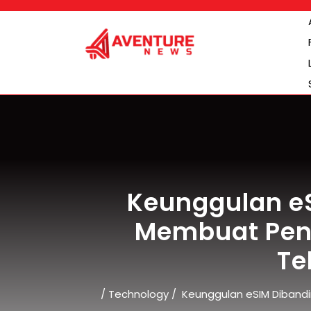
Skip
to
content
Keunggulan eS
Membuat Pen
Te
/
Technology
/
Keunggulan eSIM Dibandi