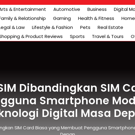
Arts & Entertainment
Automotive
Business
Digital M
Family & Relationship
Gaming
Health & Fitness
Home 
Legal & Law
Lifestyle & Fashion
Pets
Real Estate
Shopping & Product Reviews
Sports
Travel & Tours
O
IM Dibandingkan SIM C
gguna Smartphone Moder
knologi Digital Masa De
ngkan SIM Card Biasa yang Membuat Pengguna Smartphone M
Depan