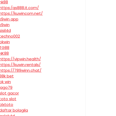
nk88
https:/qs888.it.com/
https://kuwincom.net/
k9win app
k9win
sisil4d
techno002
okwin
TG88
NK88
https://vipwin.health/
https://kuwin.rentals/
https://789winn.chat/
88k bet
ok win
jago79
slot gacor
toto slot
olxtoto
daftar bolagila
gelek4d