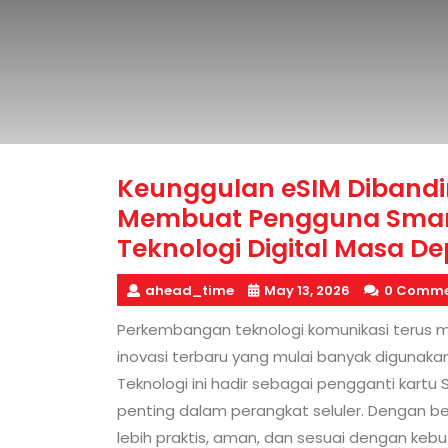
Keunggulan eSIM Dibandi
Membuat Pengguna Smart
Teknologi Digital Masa D
ahead_time
May 13, 2026
0 Comme
Perkembangan teknologi komunikasi terus 
inovasi terbaru yang mulai banyak digunak
Teknologi ini hadir sebagai pengganti kartu
penting dalam perangkat seluler. Dengan b
lebih praktis, aman, dan sesuai dengan kebutu