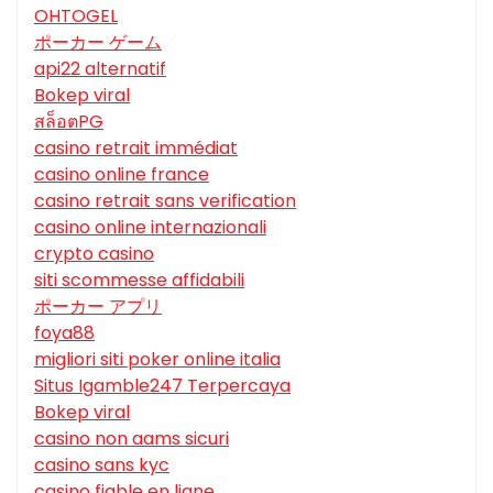
OHTOGEL
ポーカー ゲーム
api22 alternatif
Bokep viral
สล็อตPG
casino retrait immédiat
casino online france
casino retrait sans verification
casino online internazionali
crypto casino
siti scommesse affidabili
ポーカー アプリ
foya88
migliori siti poker online italia
Situs Igamble247 Terpercaya
Bokep viral
casino non aams sicuri
casino sans kyc
casino fiable en ligne