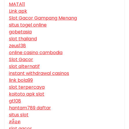
MATA11
Link apk
Slot Gacor Gampang Menang
situs togel online
gobetasia
slot thailand
zeus138
online casino cambodia
Slot Gacor
slot alternatif
instant withdrawal casinos
link bola99
slot terpercaya
koitoto apk slot
gt108
hantam789 daftar
situs slot
สล็อต
slot gacor