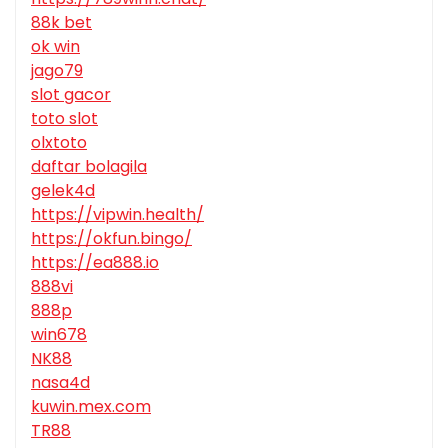
88k bet
ok win
jago79
slot gacor
toto slot
olxtoto
daftar bolagila
gelek4d
https://vipwin.health/
https://okfun.bingo/
https://ea888.io
888vi
888p
win678
NK88
nasa4d
kuwin.mex.com
TR88