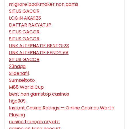
migliore bookmaker non aams
SITUS GACOR
LOGIN AKAI123
DAFTAR RAKYATJP
SITUS GACOR
SITUS GACOR
LINK ALTERNATIF BENTO123
LINK ALTERNATIF FENDY188
SITUS GACOR
23naga
Sildenafil
Sumseltoto
M88 World Cup
best non gamstop casinos
hgo909
Instant Casino Ratings — Online Casinos Worth
Playing
casino français crypto
casino en ligne neosurf