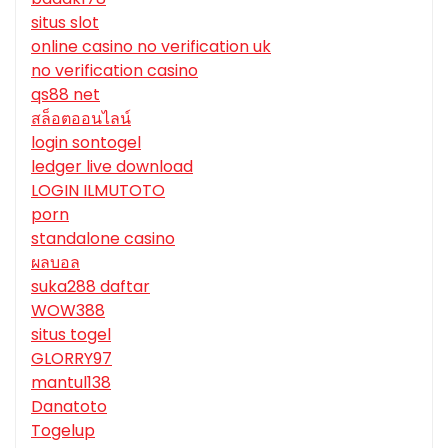
situs slot
online casino no verification uk
no verification casino
qs88 net
สล็อตออนไลน์
login sontogel
ledger live download
LOGIN ILMUTOTO
porn
standalone casino
ผลบอล
suka288 daftar
WOW388
situs togel
GLORRY97
mantul138
Danatoto
Togelup