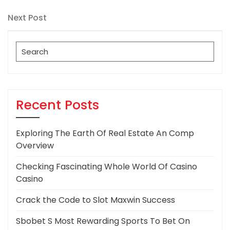
Post
navigation
Next
Next Post
Post
Search
for:
Recent Posts
Exploring The Earth Of Real Estate An Comp
Overview
Checking Fascinating Whole World Of Casino
Casino
Crack the Code to Slot Maxwin Success
Sbobet S Most Rewarding Sports To Bet On