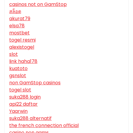
casinos not on GamStop
สล็อต
akurat79
elsa78
mostbet
togel resmi
alexistogel
slot
link haha178
kuatoto
gsnslot
non GamStop casinos
togel slot
suka288 login
api22 daftar
Yaarwin
suka288 alternatif
the french connection official
casino non aams