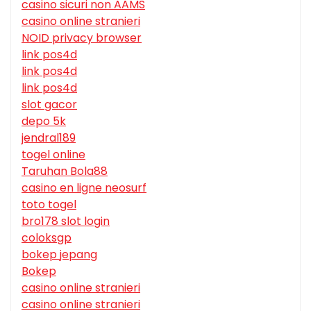
casino sicuri non AAMS
casino online stranieri
NOID privacy browser
link pos4d
link pos4d
link pos4d
slot gacor
depo 5k
jendral189
togel online
Taruhan Bola88
casino en ligne neosurf
toto togel
bro178 slot login
coloksgp
bokep jepang
Bokep
casino online stranieri
casino online stranieri