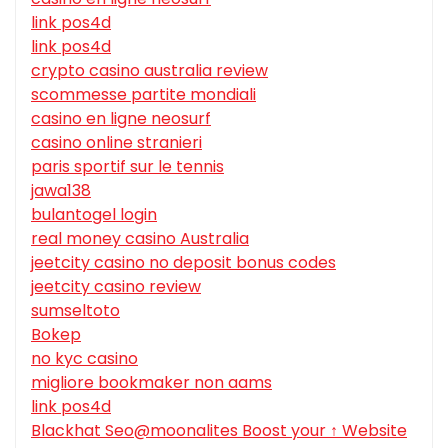
link pos4d
link pos4d
crypto casino australia review
scommesse partite mondiali
casino en ligne neosurf
casino online stranieri
paris sportif sur le tennis
jawa138
bulantogel login
real money casino Australia
jeetcity casino no deposit bonus codes
jeetcity casino review
sumseltoto
Bokep
no kyc casino
migliore bookmaker non aams
link pos4d
Blackhat Seo@moonalites Boost your ↑ Website