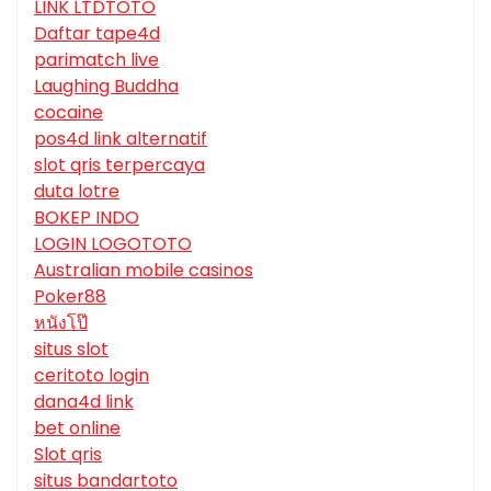
LINK LTDTOTO
Daftar tape4d
parimatch live
Laughing Buddha
cocaine
pos4d link alternatif
slot qris terpercaya
duta lotre
BOKEP INDO
LOGIN LOGOTOTO
Australian mobile casinos
Poker88
หนังโป๊
situs slot
ceritoto login
dana4d link
bet online
Slot qris
situs bandartoto