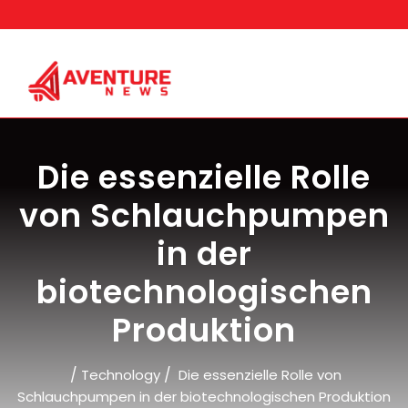
Skip
to
content
Die essenzielle Rolle
von Schlauchpumpen
in der
biotechnologischen
Produktion
/
/
Technology
Die essenzielle Rolle von
Schlauchpumpen in der biotechnologischen Produktion