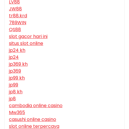
LV88
JW88
tr88.krd
789WIN
QS88
slot gacor hari ini
situs slot online
jp24 kh
jp24
jp369 kh
jp369
jp99 kh
jp99
jp8 kh
jp8
cambodia online casino
Mw365
casushi online casino
slot online terpercaya