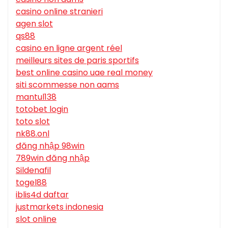
casino online stranieri
agen slot
qs88
casino en ligne argent réel
meilleurs sites de paris sportifs
best online casino uae real money
siti scommesse non aams
mantul138
totobet login
toto slot
nk88.onl
đăng nhập 98win
789win đăng nhập
Sildenafil
togel88
iblis4d daftar
justmarkets indonesia
slot online