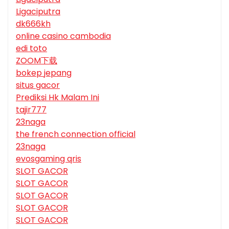
Ligaciputra
dk666kh
online casino cambodia
edi toto
ZOOM下载
bokep jepang
situs gacor
Prediksi Hk Malam Ini
tajir777
23naga
the french connection official
23naga
evosgaming qris
SLOT GACOR
SLOT GACOR
SLOT GACOR
SLOT GACOR
SLOT GACOR