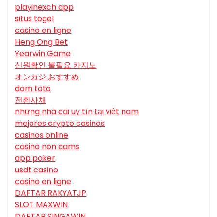
playinexch app
situs togel
casino en ligne
Heng Ong Bet
Yearwin Game
신원확인 불필요 카지노
オンカジ おすすめ
dom toto
전환사채
những nhà cái uy tín tại việt nam
mejores crypto casinos
casinos online
casino non aams
app poker
usdt casino
casino en ligne
DAFTAR RAKYATJP
SLOT MAXWIN
DAFTAR SINGAWIN