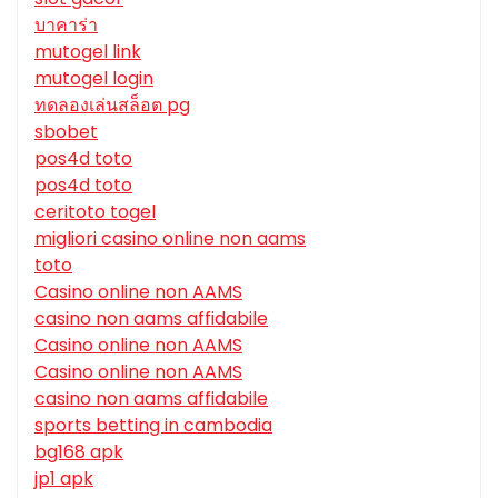
บาคาร่า
mutogel link
mutogel login
ทดลองเล่นสล็อต pg
sbobet
pos4d toto
pos4d toto
ceritoto togel
migliori casino online non aams
toto
Casino online non AAMS
casino non aams affidabile
Casino online non AAMS
Casino online non AAMS
casino non aams affidabile
sports betting in cambodia
bg168 apk
jp1 apk