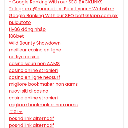
↑ Google Ranking With our SEO BACKLINKS
Telegram: @moonalites Boost your ↑ Website ↑
Google Ranking With our SEO bet939app.com.pk
pulautoto
fly88 đăng nhập
188bet
Wild Bounty Showdown
meilleur casino en ligne
no kyc casino
casino sicuri non AAMS
casino online stranieri
casino en ligne neosurf
migliore bookmaker non aams
nuovi siti di casino
casino online stranieri
migliore bookmaker non aams
토지노
pos4d link alternatif
pos4d link alternatif