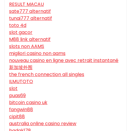
RESULT MACAU
sate777 alternatif
tunai777 alternatif
toto 4d
slot gacor
M88 link alternatif
slots non AAMS
migliori casino non aams
nouveau casino en ligne avec retrait instantané
新加坡外围
the french connection all singles
ILMUTOTO
slot
puas69
bitcoin casino uk
fangwin88
cipit88
australia online casino review
badak178