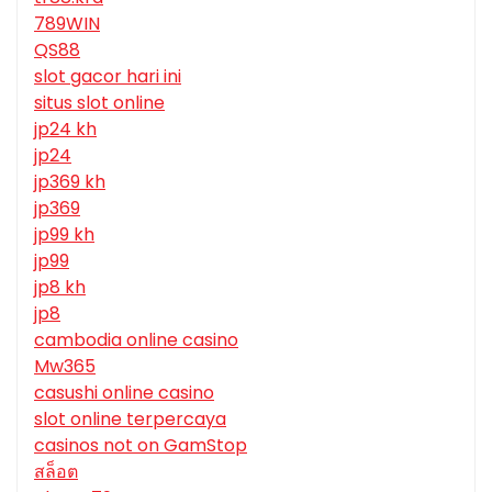
789WIN
QS88
slot gacor hari ini
situs slot online
jp24 kh
jp24
jp369 kh
jp369
jp99 kh
jp99
jp8 kh
jp8
cambodia online casino
Mw365
casushi online casino
slot online terpercaya
casinos not on GamStop
สล็อต