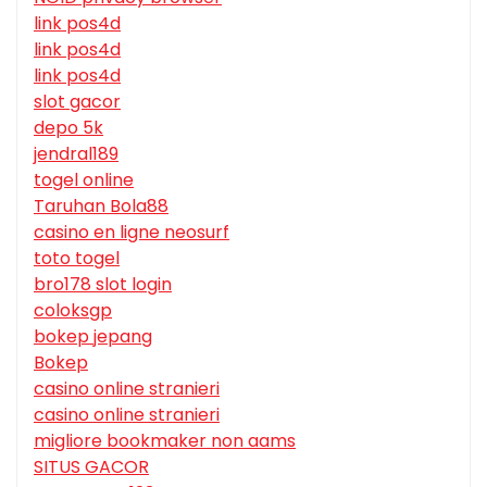
link pos4d
link pos4d
link pos4d
slot gacor
depo 5k
jendral189
togel online
Taruhan Bola88
casino en ligne neosurf
toto togel
bro178 slot login
coloksgp
bokep jepang
Bokep
casino online stranieri
casino online stranieri
migliore bookmaker non aams
SITUS GACOR