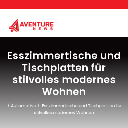
Skip
to
content
Esszimmertische und
Tischplatten für
stilvolles modernes
Wohnen
/
/
Automotive
Esszimmertische und Tischplatten für
stilvolles modernes Wohnen