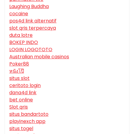
Laughing Buddha
cocaine
pos4d link alternatif
slot qris terpercaya
duta lotre
BOKEP INDO
LOGIN LOGOTOTO
Australian mobile casinos
Poker88
หนังโป๊
situs slot
ceritoto login
dana4d link
bet online
Slot qris
situs bandartoto
playinexch app
situs togel