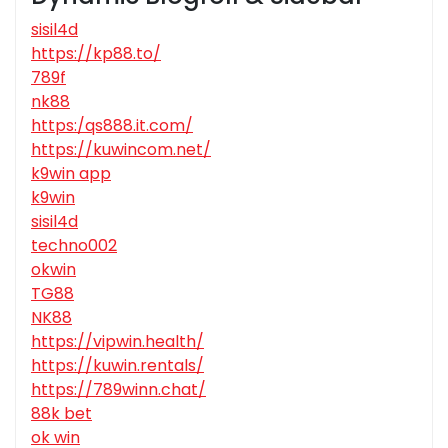
sisil4d
https://kp88.to/
789f
nk88
https:/qs888.it.com/
https://kuwincom.net/
k9win app
k9win
sisil4d
techno002
okwin
TG88
NK88
https://vipwin.health/
https://kuwin.rentals/
https://789winn.chat/
88k bet
ok win