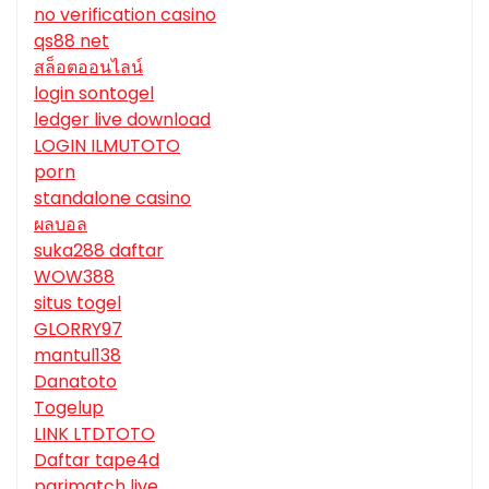
no verification casino
qs88 net
สล็อตออนไลน์
login sontogel
ledger live download
LOGIN ILMUTOTO
porn
standalone casino
ผลบอล
suka288 daftar
WOW388
situs togel
GLORRY97
mantul138
Danatoto
Togelup
LINK LTDTOTO
Daftar tape4d
parimatch live