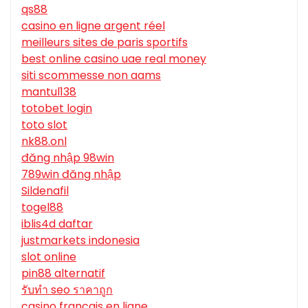
qs88
casino en ligne argent réel
meilleurs sites de paris sportifs
best online casino uae real money
siti scommesse non aams
mantul138
totobet login
toto slot
nk88.onl
đăng nhập 98win
789win đăng nhập
Sildenafil
togel88
iblis4d daftar
justmarkets indonesia
slot online
pin88 alternatif
รับทํา seo ราคาถูก
casino francais en ligne