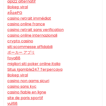
api22 alternatif
Bokep viral
สล็อตPG
casino retrait immédiat
casino online france
casino retrait sans verification
casino online internazionali
crypto casino
siti scommesse affidabili
ポーカー アプリ
foya88
migliori siti poker online italia
Situs Igamble247 Terpercaya
Bokep viral
casino non aams sicuri
casino sans kyc
casino fiable en ligne
site de paris sportif
vu168