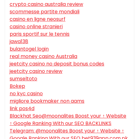
crypto casino australia review
scommesse partite mondiali
casino en ligne neosurf
casino online stranieri
paris sportif sur le tennis
jawa138
bulantogel login
real money casino Australia
jeetcity casino no deposit bonus codes
jeetcity casino review
sumseltoto
Bokep
no kyc casino
migliore bookmaker non aams
link pos4d
Blackhat Seo@moonalites Boost your ↑ Website
↑ Google Ranking With our SEO BACKLINKS
Telegram: @moonalites Boost your ↑ Website ↑
Google Ranking With our SEO bet939app.com.pk