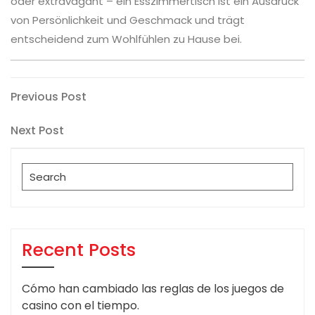
oder extravagant – ein Esszimmertisch ist ein Ausdruck
von Persönlichkeit und Geschmack und trägt
entscheidend zum Wohlfühlen zu Hause bei.
Post
Previous
Previous Post
Post
navigation
Next
Next Post
Post
Search
for:
Recent Posts
Cómo han cambiado las reglas de los juegos de
casino con el tiempo.