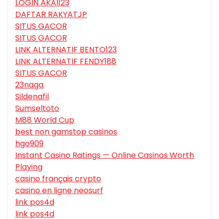
LOGIN AKAI123
DAFTAR RAKYATJP
SITUS GACOR
SITUS GACOR
LINK ALTERNATIF BENTO123
LINK ALTERNATIF FENDY188
SITUS GACOR
23naga
Sildenafil
Sumseltoto
M88 World Cup
best non gamstop casinos
hgo909
Instant Casino Ratings — Online Casinos Worth
Playing
casino français crypto
casino en ligne neosurf
link pos4d
link pos4d