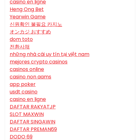
casino en ligne
Heng Ong Bet
Yearwin Game
신원확인 불필요 카지노
オンカジ おすすめ
dom toto
전환사채
những nhà cái uy tín tại việt nam
mejores crypto casinos
casinos online
casino non aams
app poker
usdt casino
casino en ligne
DAFTAR RAKYATJP
SLOT MAXWIN
DAFTAR SINGAWIN
DAFTAR PREMAN69
DODO 69