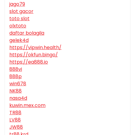
jago79
slot gacor
toto slot
olxtoto
daftar bolagila
gelek4d
https://vipwin.health/
https://okfun.bingo/
https://ea888.io
888vi
888p
win678
NK88
nasa4d
kuwin.mex.com
TR88
LV88
JW88
tr88.krd