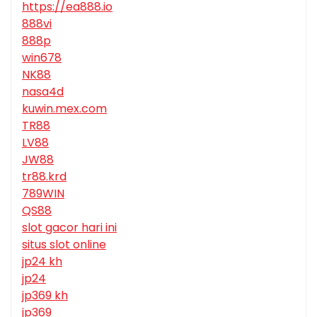
https://ea888.io
888vi
888p
win678
NK88
nasa4d
kuwin.mex.com
TR88
LV88
JW88
tr88.krd
789WIN
QS88
slot gacor hari ini
situs slot online
jp24 kh
jp24
jp369 kh
jp369