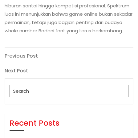
hiburan santai hingga kompetisi profesional. Spektrum
luas ini menunjukkan bahwa game online bukan sekadar
permainan, tetapi juga bagian penting dari budaya
whole number Bodoni font yang terus berkembang.
Post
Previous
Previous Post
Post
navigation
Next
Next Post
Post
Search
for:
Recent Posts