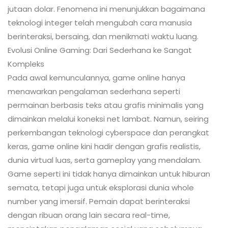
jutaan dolar. Fenomena ini menunjukkan bagaimana
teknologi integer telah mengubah cara manusia
berinteraksi, bersaing, dan menikmati waktu luang.
Evolusi Online Gaming: Dari Sederhana ke Sangat
Kompleks
Pada awal kemunculannya, game online hanya
menawarkan pengalaman sederhana seperti
permainan berbasis teks atau grafis minimalis yang
dimainkan melalui koneksi net lambat. Namun, seiring
perkembangan teknologi cyberspace dan perangkat
keras, game online kini hadir dengan grafis realistis,
dunia virtual luas, serta gameplay yang mendalam.
Game seperti ini tidak hanya dimainkan untuk hiburan
semata, tetapi juga untuk eksplorasi dunia whole
number yang imersif. Pemain dapat berinteraksi
dengan ribuan orang lain secara real-time,