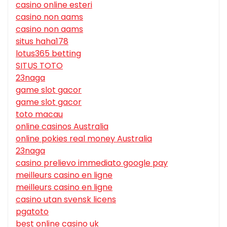
casino online esteri
casino non aams
casino non aams
situs haha178
lotus365 betting
SITUS TOTO
23naga
game slot gacor
game slot gacor
toto macau
online casinos Australia
online pokies real money Australia
23naga
casino prelievo immediato google pay
meilleurs casino en ligne
meilleurs casino en ligne
casino utan svensk licens
pgatoto
best online casino uk