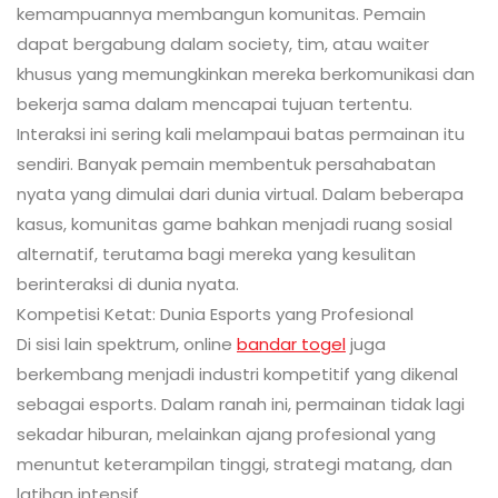
kemampuannya membangun komunitas. Pemain
dapat bergabung dalam society, tim, atau waiter
khusus yang memungkinkan mereka berkomunikasi dan
bekerja sama dalam mencapai tujuan tertentu.
Interaksi ini sering kali melampaui batas permainan itu
sendiri. Banyak pemain membentuk persahabatan
nyata yang dimulai dari dunia virtual. Dalam beberapa
kasus, komunitas game bahkan menjadi ruang sosial
alternatif, terutama bagi mereka yang kesulitan
berinteraksi di dunia nyata.
Kompetisi Ketat: Dunia Esports yang Profesional
Di sisi lain spektrum, online
bandar togel
juga
berkembang menjadi industri kompetitif yang dikenal
sebagai esports. Dalam ranah ini, permainan tidak lagi
sekadar hiburan, melainkan ajang profesional yang
menuntut keterampilan tinggi, strategi matang, dan
latihan intensif.