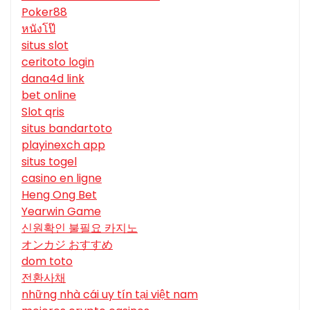
Poker88
หนังโป๊
situs slot
ceritoto login
dana4d link
bet online
Slot qris
situs bandartoto
playinexch app
situs togel
casino en ligne
Heng Ong Bet
Yearwin Game
신원확인 불필요 카지노
オンカジ おすすめ
dom toto
전환사채
những nhà cái uy tín tại việt nam