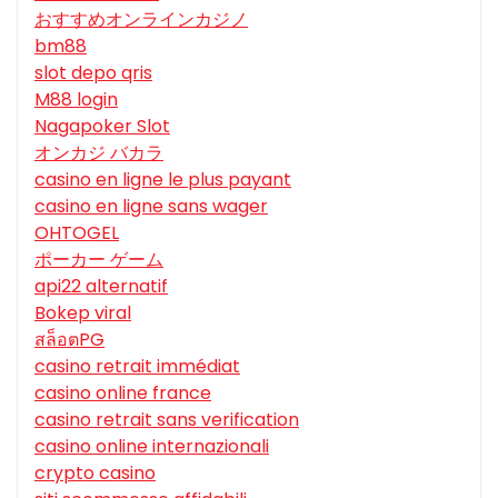
おすすめオンラインカジノ
bm88
slot depo qris
M88 login
Nagapoker Slot
オンカジ バカラ
casino en ligne le plus payant
casino en ligne sans wager
OHTOGEL
ポーカー ゲーム
api22 alternatif
Bokep viral
สล็อตPG
casino retrait immédiat
casino online france
casino retrait sans verification
casino online internazionali
crypto casino