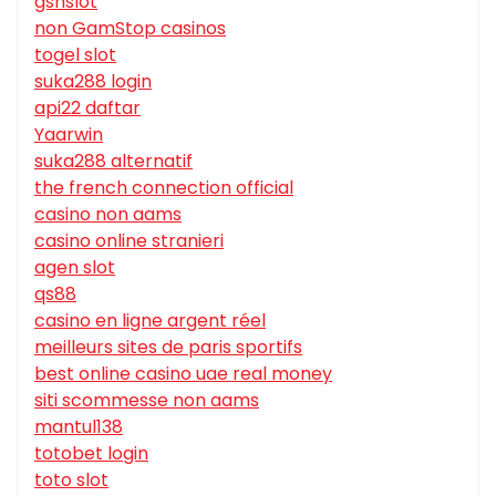
gsnslot
non GamStop casinos
togel slot
suka288 login
api22 daftar
Yaarwin
suka288 alternatif
the french connection official
casino non aams
casino online stranieri
agen slot
qs88
casino en ligne argent réel
meilleurs sites de paris sportifs
best online casino uae real money
siti scommesse non aams
mantul138
totobet login
toto slot