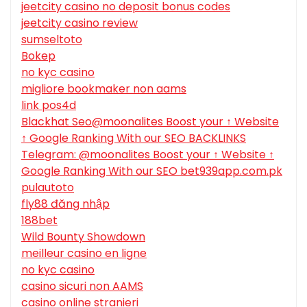
jeetcity casino no deposit bonus codes
jeetcity casino review
sumseltoto
Bokep
no kyc casino
migliore bookmaker non aams
link pos4d
Blackhat Seo@moonalites Boost your ↑ Website
↑ Google Ranking With our SEO BACKLINKS
Telegram: @moonalites Boost your ↑ Website ↑
Google Ranking With our SEO bet939app.com.pk
pulautoto
fly88 đăng nhập
188bet
Wild Bounty Showdown
meilleur casino en ligne
no kyc casino
casino sicuri non AAMS
casino online stranieri