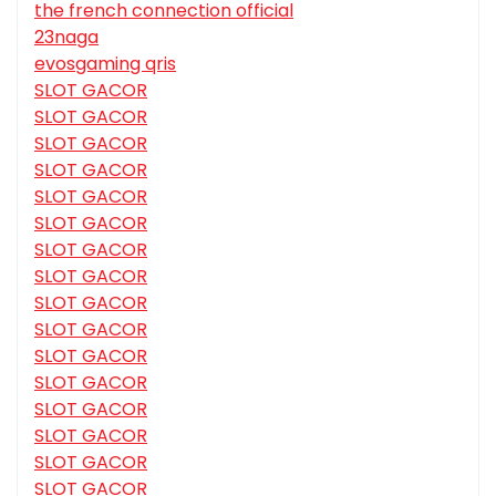
the french connection official
23naga
evosgaming qris
SLOT GACOR
SLOT GACOR
SLOT GACOR
SLOT GACOR
SLOT GACOR
SLOT GACOR
SLOT GACOR
SLOT GACOR
SLOT GACOR
SLOT GACOR
SLOT GACOR
SLOT GACOR
SLOT GACOR
SLOT GACOR
SLOT GACOR
SLOT GACOR