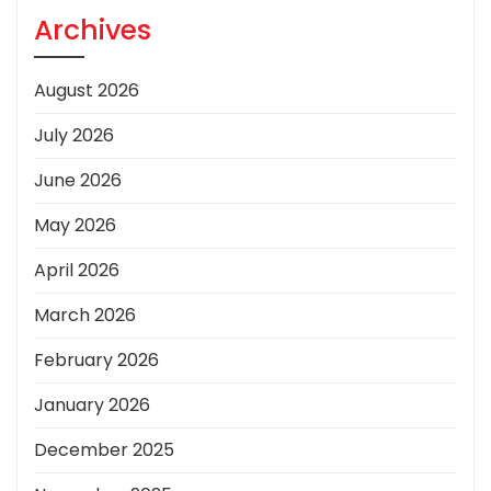
Archives
August 2026
July 2026
June 2026
May 2026
April 2026
March 2026
February 2026
January 2026
December 2025