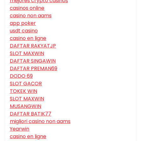
mejores crypto casinos
casinos online
casino non aams
app poker
usdt casino
casino en ligne
DAFTAR RAKYATJP
SLOT MAXWIN
DAFTAR SINGAWIN
DAFTAR PREMAN69
DODO 69
SLOT GACOR
TOKEK WIN
SLOT MAXWIN
MUSANGWIN
DAFTAR BATIK77
migliori casino non aams
Yearwin
casino en ligne