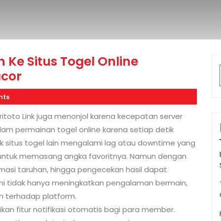
 Ke Situs Togel Online
acor
nts
toto Link juga menonjol karena kecepatan server
alam permainan togel online karena setiap detik
situs togel lain mengalami lag atau downtime yang
ntuk memasang angka favoritnya. Namun dengan
irmasi taruhan, hingga pengecekan hasil dapat
 ini tidak hanya meningkatkan pengalaman bermain,
 terhadap platform.
kan fitur notifikasi otomatis bagi para member.