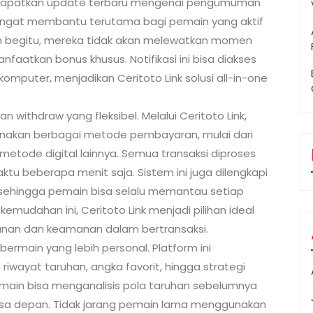
endapatkan update terbaru mengenai pengumuman
 sangat membantu terutama bagi pemain yang aktif
an begitu, mereka tidak akan melewatkan momen
atkan bonus khusus. Notifikasi ini bisa diakses
omputer, menjadikan Ceritoto Link solusi all-in-one
 withdraw yang fleksibel. Melalui Ceritoto Link,
nakan berbagai metode pembayaran, mulai dari
a metode digital lainnya. Semua transaksi diproses
u beberapa menit saja. Sistem ini juga dilengkapi
 sehingga pemain bisa selalu memantau setiap
mudahan ini, Ceritoto Link menjadi pilihan ideal
an dan keamanan dalam bertransaksi.
ermain yang lebih personal. Platform ini
ayat taruhan, angka favorit, hingga strategi
emain bisa menganalisis pola taruhan sebelumnya
sa depan. Tidak jarang pemain lama menggunakan