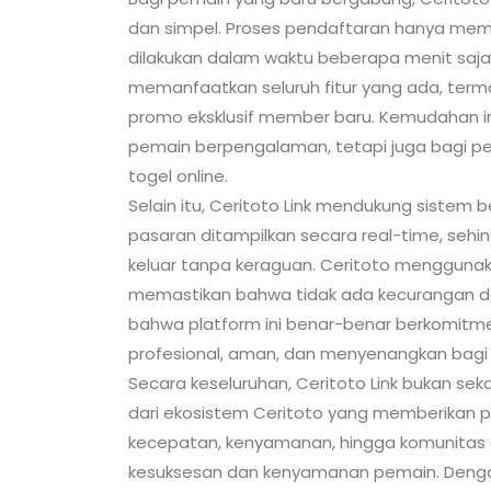
dan simpel. Proses pendaftaran hanya me
dilakukan dalam waktu beberapa menit saja
memanfaatkan seluruh fitur yang ada, term
promo eksklusif member baru. Kemudahan in
pemain berpengalaman, tetapi juga bagi p
togel online.
Selain itu, Ceritoto Link mendukung sistem 
pasaran ditampilkan secara real-time, seh
keluar tanpa keraguan. Ceritoto mengguna
memastikan bahwa tidak ada kecurangan dala
bahwa platform ini benar-benar berkomitm
profesional, aman, dan menyenangkan bag
Secara keseluruhan, Ceritoto Link bukan seka
dari ekosistem Ceritoto yang memberikan p
kecepatan, kenyamanan, hingga komunitas 
kesuksesan dan kenyamanan pemain. Dengan 