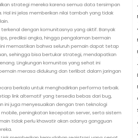
alkan strategi mereka karena semua data tersimpan
Hal ini jelas memberikan nilai tambah yang tidak
ain.
ga terkenal dengan komunitasnya yang aktif. Banyak
tips, prediksi angka, hingga pengalaman bermain
tif ini memastikan bahwa seluruh pemain dapat tetap
n, sehingga bisa bertukar strategi, mendapatkan
nang. Lingkungan komunitas yang sehat ini
 pemain merasa didukung dan terlibat dalam jaringan
ui secara berkala untuk menghadirkan performa terbaik.
 link alternatif yang tersedia bebas dari bug,
an ini juga menyesuaikan dengan tren teknologi
 mobile, peningkatan kecepatan server, serta sistem
in tidak perlu khawatir akan adanya gangguan
reka.
 Link memberikan kemudahan registrasi yang cepat