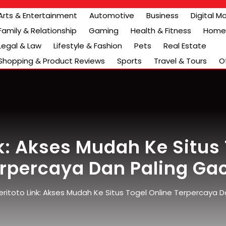
Arts & Entertainment
Automotive
Business
Digital M
Family & Relationship
Gaming
Health & Fitness
Home 
Legal & Law
Lifestyle & Fashion
Pets
Real Estate
Shopping & Product Reviews
Sports
Travel & Tours
O
k: Akses Mudah Ke Situs
rpercaya Dan Paling Ga
ritoto Link: Akses Mudah Ke Situs Togel Online Terpercaya D