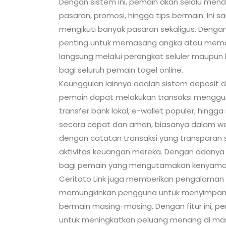
Dengan sistem ini, pemain akan selalu m
pasaran, promosi, hingga tips bermain. Ini
mengikuti banyak pasaran sekaligus. Deng
penting untuk memasang angka atau memanfa
langsung melalui perangkat seluler maupun k
bagi seluruh pemain togel online.
Keunggulan lainnya adalah sistem deposit dan
pemain dapat melakukan transaksi menggu
transfer bank lokal, e-wallet populer, hingg
secara cepat dan aman, biasanya dalam wakt
dengan catatan transaksi yang transparan
aktivitas keuangan mereka. Dengan adanya ke
bagi pemain yang mengutamakan kenyaman
Ceritoto Link juga memberikan pengalaman b
memungkinkan pengguna untuk menyimpan riw
bermain masing-masing. Dengan fitur ini, p
untuk meningkatkan peluang menang di ma