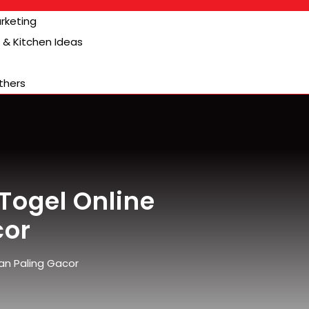
arketing
& Kitchen Ideas
thers
 Togel Online
cor
an Paling Gacor