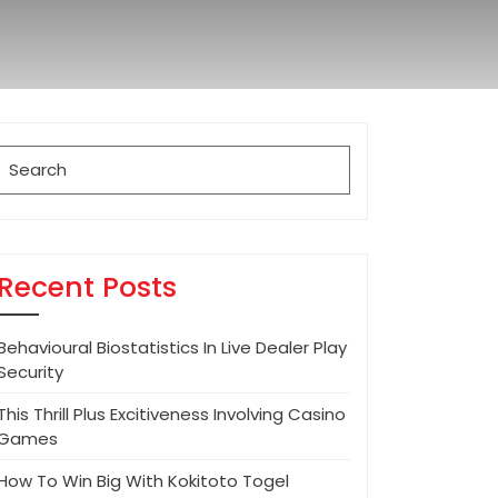
Search
for:
Recent Posts
Behavioural Biostatistics In Live Dealer Play
Security
This Thrill Plus Excitiveness Involving Casino
Games
How To Win Big With Kokitoto Togel