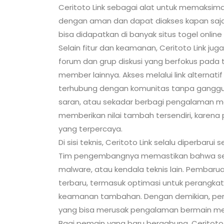
Ceritoto Link sebagai alat untuk memaksim
dengan aman dan dapat diakses kapan saja. 
bisa didapatkan di banyak situs togel online l
Selain fitur dan keamanan, Ceritoto Link ju
forum dan grup diskusi yang berfokus pada 
member lainnya. Akses melalui link alterna
terhubung dengan komunitas tanpa ganggua
saran, atau sekadar berbagi pengalaman me
memberikan nilai tambah tersendiri, karena
yang terpercaya.
Di sisi teknis, Ceritoto Link selalu diperbar
Tim pengembangnya memastikan bahwa setiap
malware, atau kendala teknis lain. Pembaru
terbaru, termasuk optimasi untuk perangkat
keamanan tambahan. Dengan demikian, pema
yang bisa merusak pengalaman bermain me
Bagi pemain yang baru bergabung, Ceritoto