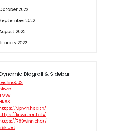
October 2022
September 2022
August 2022
January 2022
Dynamic Blogroll & Sidebar
techno002
okwin
TG88
NK88
https://vipwin.health/
https://kuwin.rentals/
https://789winn.chat/
88k bet