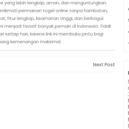
e yang lebih lengkap, aman, dan menguntungkan.
 menikmati permainan togel online tanpa hambatan,
at, fitur lengkap, keamanan tinggi, dan berbagai
menjadi favorit banyak pemain di Indonesia. Tidak
ari setiap hari, karena link ini membuka pintu bagi
luang kemenangan maksimal.
Next
Next Post
Post