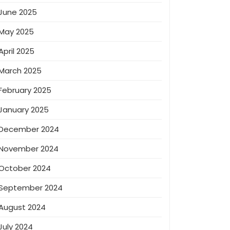
June 2025
May 2025
April 2025
March 2025
February 2025
January 2025
December 2024
November 2024
October 2024
September 2024
August 2024
July 2024