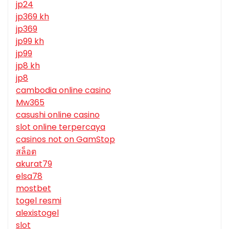
jp24
jp369 kh
jp369
jp99 kh
jp99
jp8 kh
jp8
cambodia online casino
Mw365
casushi online casino
slot online terpercaya
casinos not on GamStop
สล็อต
akurat79
elsa78
mostbet
togel resmi
alexistogel
slot