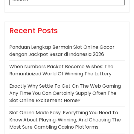
for:
Recent Posts
Panduan Lengkap Bermain Slot Online Gacor
dengan Jackpot Besar di Indonesia 2026
When Numbers Racket Become Wishes: The
Romanticized World Of Winning The Lottery
Exactly Why Settle To Get On The Web Gaming
Any Time You Can Certainly Supply Often The
Slot Online Excitement Home?
Slot Online Made Easy: Everything You Need To
Know About Playing, Winning, And Choosing The
Most Sure Gambling Casino Platforms