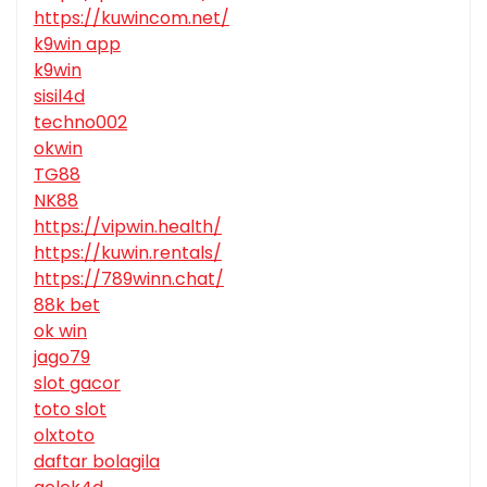
https://kuwincom.net/
k9win app
k9win
sisil4d
techno002
okwin
TG88
NK88
https://vipwin.health/
https://kuwin.rentals/
https://789winn.chat/
88k bet
ok win
jago79
slot gacor
toto slot
olxtoto
daftar bolagila