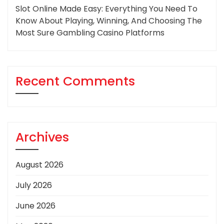
Slot Online Made Easy: Everything You Need To
Know About Playing, Winning, And Choosing The
Most Sure Gambling Casino Platforms
Recent Comments
Archives
August 2026
July 2026
June 2026