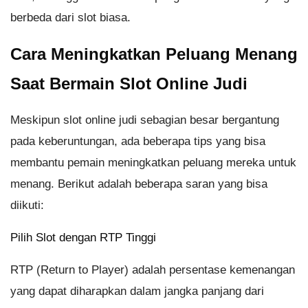
berbeda dari slot biasa.
Cara Meningkatkan Peluang Menang
Saat Bermain Slot Online Judi
Meskipun slot online judi sebagian besar bergantung
pada keberuntungan, ada beberapa tips yang bisa
membantu pemain meningkatkan peluang mereka untuk
menang. Berikut adalah beberapa saran yang bisa
diikuti:
Pilih Slot dengan RTP Tinggi
RTP (Return to Player) adalah persentase kemenangan
yang dapat diharapkan dalam jangka panjang dari