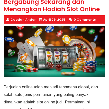
Bergabung Sekarang dan
Menangkan Hadiah Slot Online
Cassian Andor
April 29, 2025
0 Comments
Perjudian online telah menjadi fenomena global, dan
salah satu jenis permainan yang paling banyak
dimainkan adalah slot online judi. Permainan ini