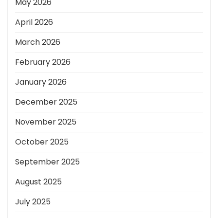
May 2026
April 2026
March 2026
February 2026
January 2026
December 2025
November 2025
October 2025
September 2025
August 2025
July 2025