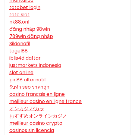
mantul138
totobet login
toto slot
nk88.onl
đăng nhập 98win
789win đăng nhập
Sildenafil
togel88
iblis4d daftar
justmarkets indonesia
slot online
pin88 alternatif
รับทํา seo ราคาถูก
casino francais en ligne
meilleur casino en ligne france
オンカジ バカラ
おすすめオンラインカジノ
meilleur casino crypto
casinos sin licencia