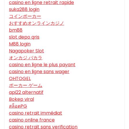
casino en ligne retrait rapide
suka288 login
コインポーカー
おすすめオンラインカジノ
bm88
slot depo qris
M88 login
Nagapoker Slot
オンカジ バカラ
casino en ligne le plus payant
casino en ligne sans wager
OHTOGEL
ポーカー ゲーム
api22 alternatif
Bokep viral
สล็อตPG
casino retrait immédiat
casino online france
casino retrait sans verification