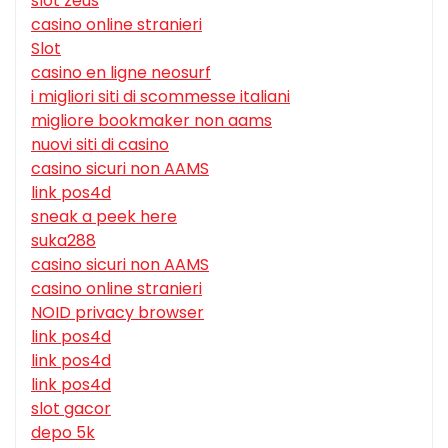
slot zeus
casino online stranieri
Slot
casino en ligne neosurf
i migliori siti di scommesse italiani
migliore bookmaker non aams
nuovi siti di casino
casino sicuri non AAMS
link pos4d
sneak a peek here
suka288
casino sicuri non AAMS
casino online stranieri
NOID privacy browser
link pos4d
link pos4d
link pos4d
slot gacor
depo 5k