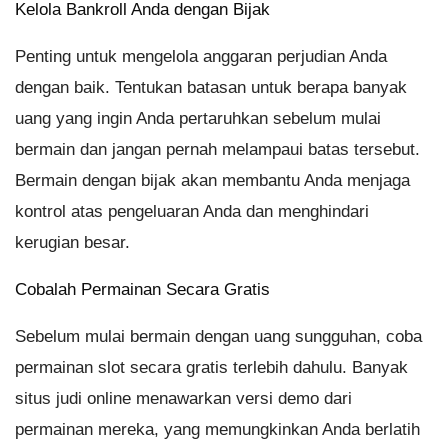
Kelola Bankroll Anda dengan Bijak
Penting untuk mengelola anggaran perjudian Anda
dengan baik. Tentukan batasan untuk berapa banyak
uang yang ingin Anda pertaruhkan sebelum mulai
bermain dan jangan pernah melampaui batas tersebut.
Bermain dengan bijak akan
membantu Anda menjaga
kontrol atas pengeluaran Anda dan menghindari
kerugian besar.
Cobalah Permainan Secara Gratis
Sebelum mulai bermain dengan uang sungguhan, coba
permainan slot secara gratis terlebih dahulu. Banyak
situs judi online menawarkan versi demo dari
permainan mereka, yang memungkinkan Anda berlatih