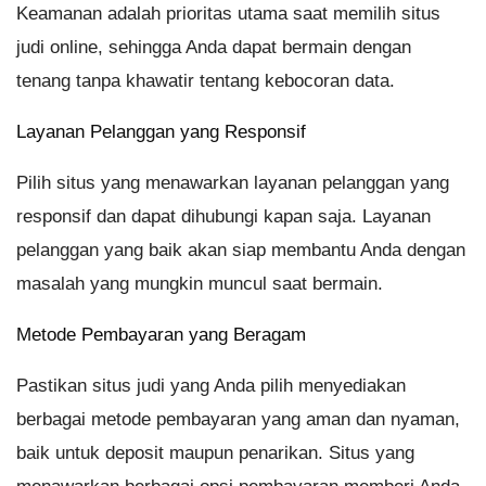
Keamanan adalah prioritas utama saat memilih situs
judi online, sehingga Anda dapat bermain dengan
tenang tanpa khawatir tentang kebocoran data.
Layanan Pelanggan yang Responsif
Pilih situs yang menawarkan layanan pelanggan yang
responsif dan dapat dihubungi kapan saja. Layanan
pelanggan yang baik akan
siap membantu Anda dengan
masalah yang mungkin muncul saat bermain.
Metode Pembayaran yang Beragam
Pastikan situs judi yang Anda pilih menyediakan
berbagai metode pembayaran yang aman dan nyaman,
baik untuk deposit maupun penarikan. Situs yang