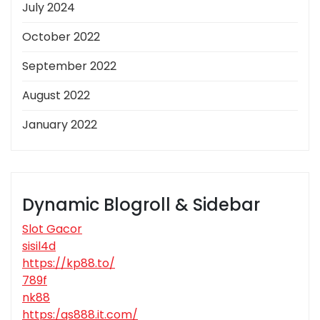
July 2024
October 2022
September 2022
August 2022
January 2022
Dynamic Blogroll & Sidebar
Slot Gacor
sisil4d
https://kp88.to/
789f
nk88
https:/qs888.it.com/