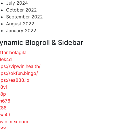
July 2024
October 2022
September 2022
August 2022
January 2022
ynamic Blogroll & Sidebar
ftar bolagila
lek4d
tps://vipwin.health/
tps://okfun.bingo/
tps://ea888.io
8vi
88p
n678
K88
sa4d
win.mex.com
R88