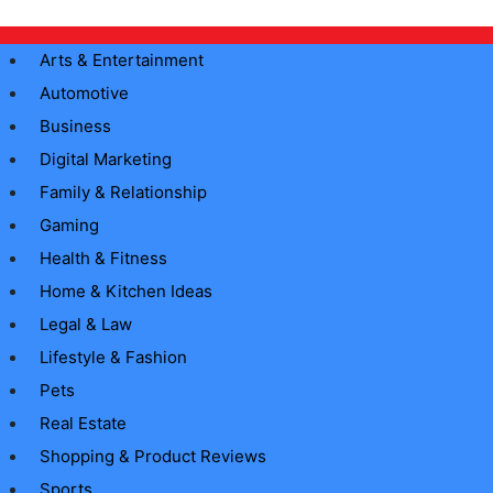
Arts & Entertainment
Automotive
Business
Digital Marketing
Family & Relationship
Gaming
Health & Fitness
Home & Kitchen Ideas
Legal & Law
Lifestyle & Fashion
Pets
Real Estate
Shopping & Product Reviews
Sports