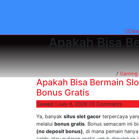
Clos
Apakah Bisa B
/
Gaming
Apakah Bisa Bermain Sl
Bonus Gratis
saeed
July 6, 2026
0 Comments
Ya, banyak
situs slot gacor
terpercaya yan
melalui
bonus gratis
. Bonus semacam ini b
(no deposit bonus)
, di mana pemain hany
saldo atau putaran gratis untuk dimainkan