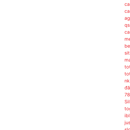
ca
ca
ag
qs
ca
me
be
si
ma
to
to
nk
đă
78
Si
to
ib
ju
sl