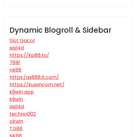
Dynamic Blogroll & Sidebar
Slot Gacor
sisil4d
https://kp88.to/
789f
nk88
https:/qs888.it.com/
https://kuwincom.net/
k9win app
k9win
sisil4d
techno002
okwin
TG88
NK88