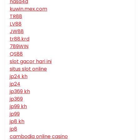
nasa4d
kuwin.mex.com
TR88
LV88
JW88
tr88.krd
789WIN
QS88
slot gacor hari ini
situs slot online
jp24 kh
jp24
jp369 kh
jp369
jp99 kh
jp99
jp8 kh
jp8
cambodia online casino