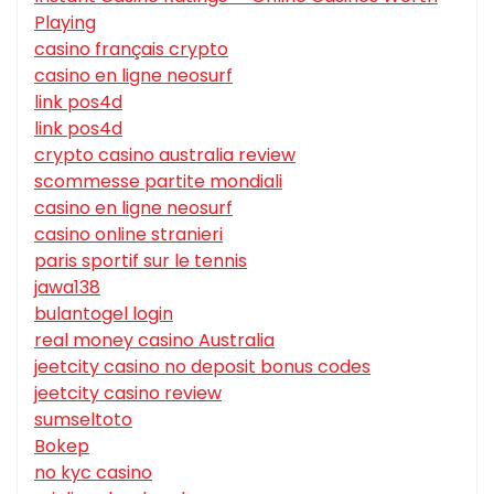
Playing
casino français crypto
casino en ligne neosurf
link pos4d
link pos4d
crypto casino australia review
scommesse partite mondiali
casino en ligne neosurf
casino online stranieri
paris sportif sur le tennis
jawa138
bulantogel login
real money casino Australia
jeetcity casino no deposit bonus codes
jeetcity casino review
sumseltoto
Bokep
no kyc casino