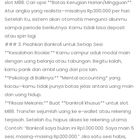
slot M88. Cari opsi **Batas Kerugian Harian/Mingguan**.
Atur angka yang realistis—misalnya Rp300.000 per hari.
Setelah itu, sistem akan otomatis mengunci akunmu
sampai periode berikutnya. Kamu tidak bisa deposit
atau spin lagi.
### 3. Pisahkan Bankroll untuk Setiap Sesi
**Kesalahan Rookie:** Kamu campur aduk modal main
dengan uang belanja atau tabungan. Begitu kalah,
kamu panik dan ambil uang dari pos lain.
**Psikologi di Baliknya:** *Mental accounting* yang
kacau—kamu tidak punya batas jelas antara uang main
dan uang hidup.
**Fiksasi Mekanis:** Buat **bankroll khusus** untuk slot
M88. Transfer sejumlah uang ke e-wallet atau rekening
terpisah. Setelah itu, hapus akses ke rekening utama.
Contoh: “Bankroll saya bulan ini Rp1.000.000. Saya main 5
sesi, masing-masing Rp200.000.” Jika satu sesi habis,