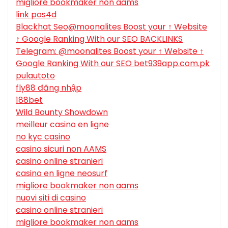
migliore bookmaker non aams
link pos4d
Blackhat Seo@moonalites Boost your ↑ Website
↑ Google Ranking With our SEO BACKLINKS
Telegram: @moonalites Boost your ↑ Website ↑
Google Ranking With our SEO bet939app.com.pk
pulautoto
fly88 đăng nhập
188bet
Wild Bounty Showdown
meilleur casino en ligne
no kyc casino
casino sicuri non AAMS
casino online stranieri
casino en ligne neosurf
migliore bookmaker non aams
nuovi siti di casino
casino online stranieri
migliore bookmaker non aams