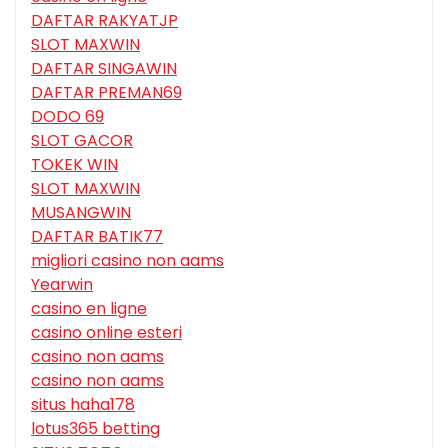
DAFTAR RAKYATJP
SLOT MAXWIN
DAFTAR SINGAWIN
DAFTAR PREMAN69
DODO 69
SLOT GACOR
TOKEK WIN
SLOT MAXWIN
MUSANGWIN
DAFTAR BATIK77
migliori casino non aams
Yearwin
casino en ligne
casino online esteri
casino non aams
casino non aams
situs haha178
lotus365 betting