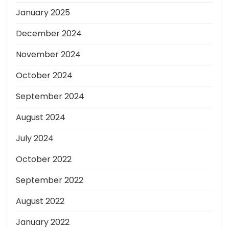
January 2025
December 2024
November 2024
October 2024
September 2024
August 2024
July 2024
October 2022
September 2022
August 2022
January 2022