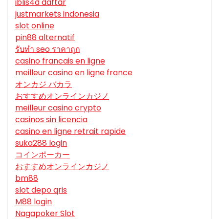
iblis4d daftar
justmarkets indonesia
slot online
pin88 alternatif
รับทํา seo ราคาถูก
casino francais en ligne
meilleur casino en ligne france
オンカジ バカラ
おすすめオンラインカジノ
meilleur casino crypto
casinos sin licencia
casino en ligne retrait rapide
suka288 login
コインポーカー
おすすめオンラインカジノ
bm88
slot depo qris
M88 login
Nagapoker Slot