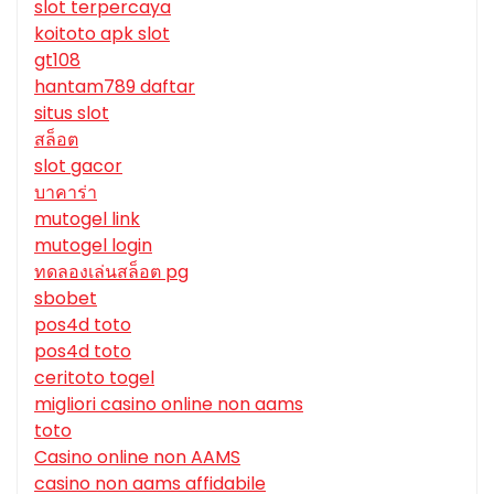
slot terpercaya
koitoto apk slot
gt108
hantam789 daftar
situs slot
สล็อต
slot gacor
บาคาร่า
mutogel link
mutogel login
ทดลองเล่นสล็อต pg
sbobet
pos4d toto
pos4d toto
ceritoto togel
migliori casino online non aams
toto
Casino online non AAMS
casino non aams affidabile