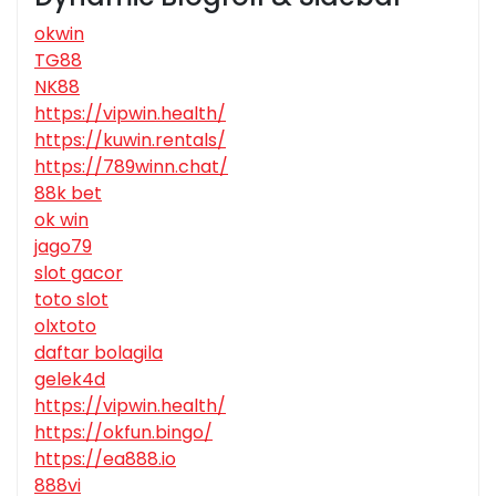
okwin
TG88
NK88
https://vipwin.health/
https://kuwin.rentals/
https://789winn.chat/
88k bet
ok win
jago79
slot gacor
toto slot
olxtoto
daftar bolagila
gelek4d
https://vipwin.health/
https://okfun.bingo/
https://ea888.io
888vi