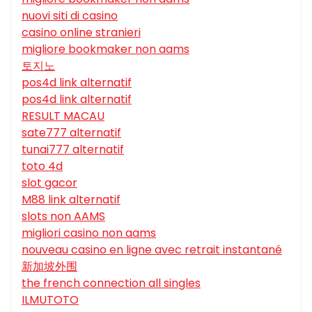
nuovi siti di casino
casino online stranieri
migliore bookmaker non aams
토지노
pos4d link alternatif
pos4d link alternatif
RESULT MACAU
sate777 alternatif
tunai777 alternatif
toto 4d
slot gacor
M88 link alternatif
slots non AAMS
migliori casino non aams
nouveau casino en ligne avec retrait instantané
新加坡外围
the french connection all singles
ILMUTOTO