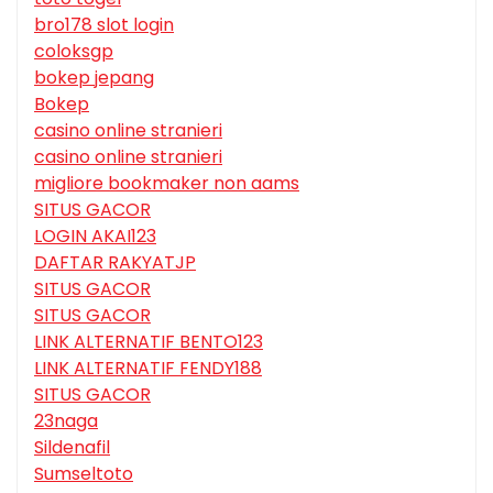
bro178 slot login
coloksgp
bokep jepang
Bokep
casino online stranieri
casino online stranieri
migliore bookmaker non aams
SITUS GACOR
LOGIN AKAI123
DAFTAR RAKYATJP
SITUS GACOR
SITUS GACOR
LINK ALTERNATIF BENTO123
LINK ALTERNATIF FENDY188
SITUS GACOR
23naga
Sildenafil
Sumseltoto