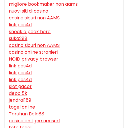
migliore bookmaker non aams
nuovi siti di casino
casino sicuri non AAMS
link pos4d
sneak a peek here
suka288
casino sicuri non AAMS
casino online stranieri
NOID privacy browser
link pos4d
link pos4d
link pos4d
slot gacor
depo 5k
jendral189
togel online
Taruhan Bola88
casino en ligne neosurf
toto togel