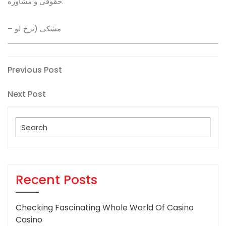
حقوقی و مشاوره.
– مشکی (نرخ لو
Post
Previous
Previous Post
Post
navigation
Next
Next Post
Post
Search
for:
Recent Posts
Checking Fascinating Whole World Of Casino
Casino