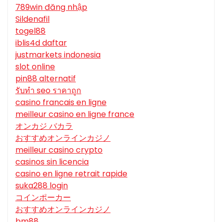
789win đăng nhập
Sildenafil
togel88
iblis4d daftar
justmarkets indonesia
slot online
pin88 alternatif
รับทํา seo ราคาถูก
casino francais en ligne
meilleur casino en ligne france
オンカジ バカラ
おすすめオンラインカジノ
meilleur casino crypto
casinos sin licencia
casino en ligne retrait rapide
suka288 login
コインポーカー
おすすめオンラインカジノ
bm88