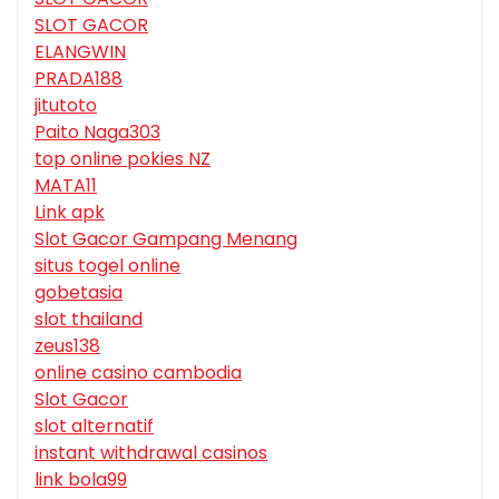
SLOT GACOR
ELANGWIN
PRADA188
jitutoto
Paito Naga303
top online pokies NZ
MATA11
Link apk
Slot Gacor Gampang Menang
situs togel online
gobetasia
slot thailand
zeus138
online casino cambodia
Slot Gacor
slot alternatif
instant withdrawal casinos
link bola99