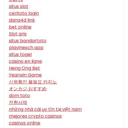
situs slot
ceritoto login
dana4d link
bet online
Slot qris
situs bandartoto
playinexch app
situs togel
casino en ligne
Heng Ong Bet
Yearwin Game
신원확인 불필요 카지노
オンカジ おすすめ
dom toto
전환사채
những nhà cái uy tín tại việt nam
mejores crypto casinos
casinos online