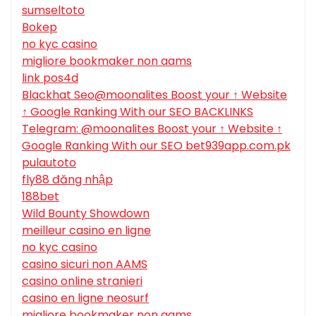
sumseltoto
Bokep
no kyc casino
migliore bookmaker non aams
link pos4d
Blackhat Seo@moonalites Boost your ↑ Website
↑ Google Ranking With our SEO BACKLINKS
Telegram: @moonalites Boost your ↑ Website ↑
Google Ranking With our SEO bet939app.com.pk
pulautoto
fly88 đăng nhập
188bet
Wild Bounty Showdown
meilleur casino en ligne
no kyc casino
casino sicuri non AAMS
casino online stranieri
casino en ligne neosurf
migliore bookmaker non aams