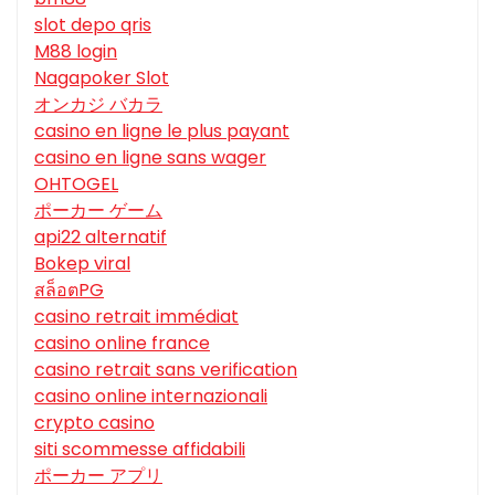
slot depo qris
M88 login
Nagapoker Slot
オンカジ バカラ
casino en ligne le plus payant
casino en ligne sans wager
OHTOGEL
ポーカー ゲーム
api22 alternatif
Bokep viral
สล็อตPG
casino retrait immédiat
casino online france
casino retrait sans verification
casino online internazionali
crypto casino
siti scommesse affidabili
ポーカー アプリ