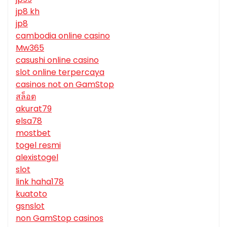
jp8 kh
jp8
cambodia online casino
Mw365
casushi online casino
slot online terpercaya
casinos not on GamStop
สล็อต
akurat79
elsa78
mostbet
togel resmi
alexistogel
slot
link haha178
kuatoto
gsnslot
non GamStop casinos