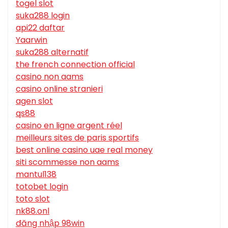
togel slot
suka288 login
api22 daftar
Yaarwin
suka288 alternatif
the french connection official
casino non aams
casino online stranieri
agen slot
qs88
casino en ligne argent réel
meilleurs sites de paris sportifs
best online casino uae real money
siti scommesse non aams
mantul138
totobet login
toto slot
nk88.onl
đăng nhập 98win