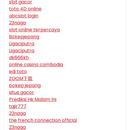
slot gacor
toto 4D online
abcslot login
23naga
slot online terpercaya
Bokepjepang
Ligaciputra
Ligaciputra
dk666kh
online casino cambodia
edi toto
ZOOM下载
bokep jepang
situs gacor
Prediksi Hk Malam Ini
tajir777
23naga
the french connection official
23naga