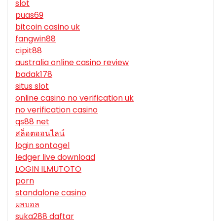
slot
puas69
bitcoin casino uk
fangwin88
cipit88
australia online casino review
badak178
situs slot
online casino no verification uk
no verification casino
qs88 net
สล็อตออนไลน์
login sontogel
ledger live download
LOGIN ILMUTOTO
porn
standalone casino
ผลบอล
suka288 daftar