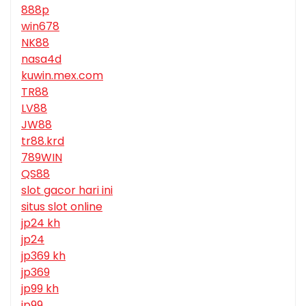
888p
win678
NK88
nasa4d
kuwin.mex.com
TR88
LV88
JW88
tr88.krd
789WIN
QS88
slot gacor hari ini
situs slot online
jp24 kh
jp24
jp369 kh
jp369
jp99 kh
jp99