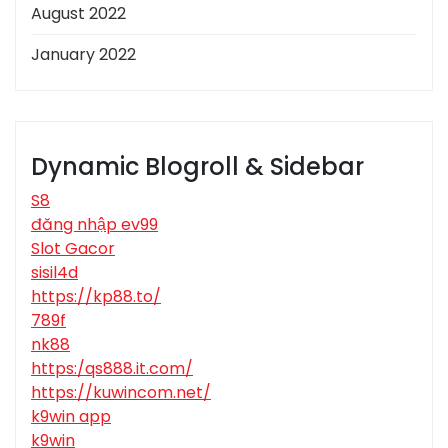
August 2022
January 2022
Dynamic Blogroll & Sidebar
S8
đăng nhập ev99
Slot Gacor
sisil4d
https://kp88.to/
789f
nk88
https:/qs888.it.com/
https://kuwincom.net/
k9win app
k9win