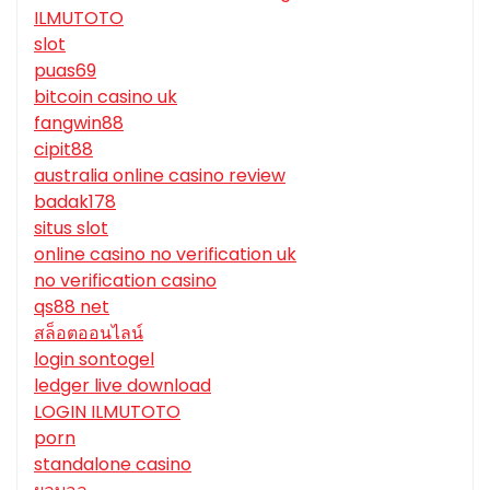
ILMUTOTO
slot
puas69
bitcoin casino uk
fangwin88
cipit88
australia online casino review
badak178
situs slot
online casino no verification uk
no verification casino
qs88 net
สล็อตออนไลน์
login sontogel
ledger live download
LOGIN ILMUTOTO
porn
standalone casino