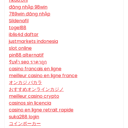
nk88.onl
đăng nhập 98win
789win đăng nhập
Sildenafil
togel88
iblis4d daftar
justmarkets indonesia
slot online
pin88 alternatif
รับทํา seo ราคาถูก
casino francais en ligne
meilleur casino en ligne france
オンカジ バカラ
おすすめオンラインカジノ
meilleur casino crypto
casinos sin licencia
casino en ligne retrait rapide
suka288 login
コインポーカー