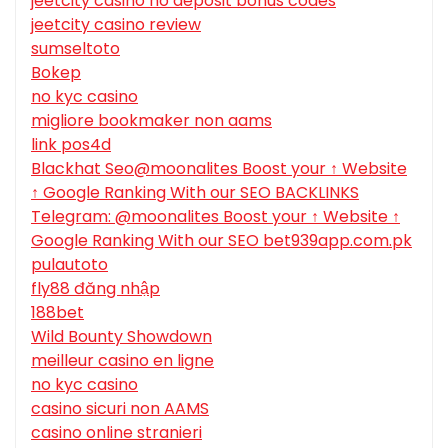
jeetcity casino no deposit bonus codes
jeetcity casino review
sumseltoto
Bokep
no kyc casino
migliore bookmaker non aams
link pos4d
Blackhat Seo@moonalites Boost your ↑ Website
↑ Google Ranking With our SEO BACKLINKS
Telegram: @moonalites Boost your ↑ Website ↑
Google Ranking With our SEO bet939app.com.pk
pulautoto
fly88 đăng nhập
188bet
Wild Bounty Showdown
meilleur casino en ligne
no kyc casino
casino sicuri non AAMS
casino online stranieri