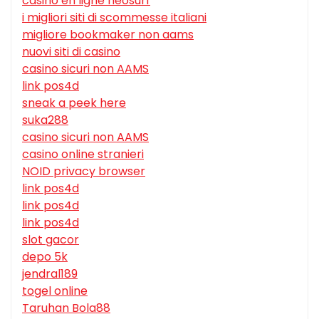
casino en ligne neosurf
i migliori siti di scommesse italiani
migliore bookmaker non aams
nuovi siti di casino
casino sicuri non AAMS
link pos4d
sneak a peek here
suka288
casino sicuri non AAMS
casino online stranieri
NOID privacy browser
link pos4d
link pos4d
link pos4d
slot gacor
depo 5k
jendral189
togel online
Taruhan Bola88