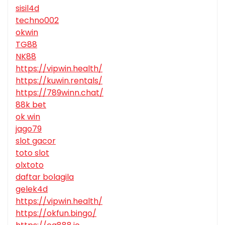
sisil4d
techno002
okwin
TG88
NK88
https://vipwin.health/
https://kuwin.rentals/
https://789winn.chat/
88k bet
ok win
jago79
slot gacor
toto slot
olxtoto
daftar bolagila
gelek4d
https://vipwin.health/
https://okfun.bingo/