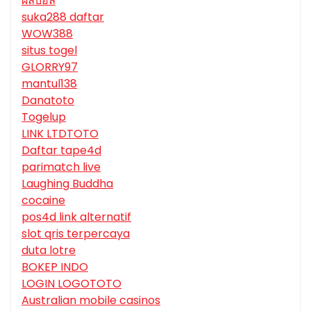
ผลบอล
suka288 daftar
WOW388
situs togel
GLORRY97
mantul138
Danatoto
Togelup
LINK LTDTOTO
Daftar tape4d
parimatch live
Laughing Buddha
cocaine
pos4d link alternatif
slot qris terpercaya
duta lotre
BOKEP INDO
LOGIN LOGOTOTO
Australian mobile casinos