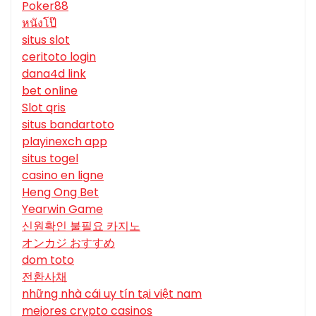
Poker88
หนังโป๊
situs slot
ceritoto login
dana4d link
bet online
Slot qris
situs bandartoto
playinexch app
situs togel
casino en ligne
Heng Ong Bet
Yearwin Game
신원확인 불필요 카지노
オンカジ おすすめ
dom toto
전환사채
những nhà cái uy tín tại việt nam
mejores crypto casinos