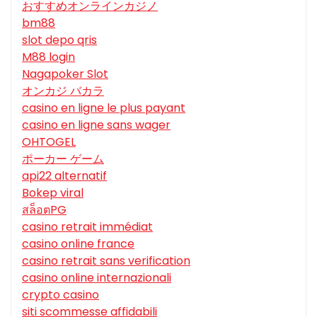
おすすめオンラインカジノ
bm88
slot depo qris
M88 login
Nagapoker Slot
オンカジ バカラ
casino en ligne le plus payant
casino en ligne sans wager
OHTOGEL
ポーカー ゲーム
api22 alternatif
Bokep viral
สล็อตPG
casino retrait immédiat
casino online france
casino retrait sans verification
casino online internazionali
crypto casino
siti scommesse affidabili