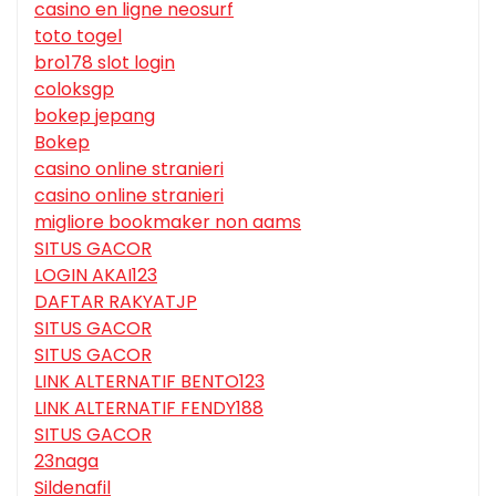
casino en ligne neosurf
toto togel
bro178 slot login
coloksgp
bokep jepang
Bokep
casino online stranieri
casino online stranieri
migliore bookmaker non aams
SITUS GACOR
LOGIN AKAI123
DAFTAR RAKYATJP
SITUS GACOR
SITUS GACOR
LINK ALTERNATIF BENTO123
LINK ALTERNATIF FENDY188
SITUS GACOR
23naga
Sildenafil