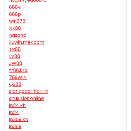
https://ea888.io
888vi
888p
win678
NK88
nasa4d
kuwin.mex.com
TR88
LV88
JW88
tr88.krd
789WIN
QS88
slot gacor hari ini
situs slot online
jp24 kh
jp24
jp369 kh
jp369