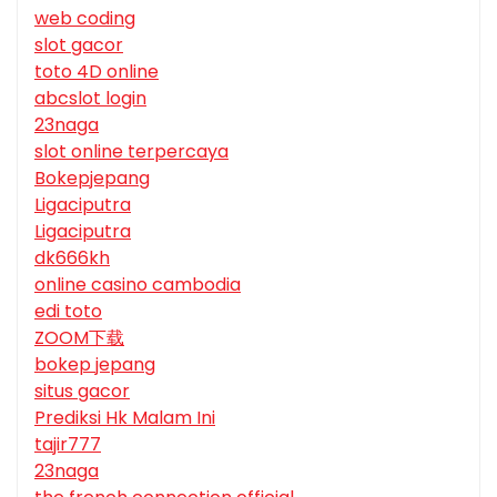
web coding
slot gacor
toto 4D online
abcslot login
23naga
slot online terpercaya
Bokepjepang
Ligaciputra
Ligaciputra
dk666kh
online casino cambodia
edi toto
ZOOM下载
bokep jepang
situs gacor
Prediksi Hk Malam Ini
tajir777
23naga