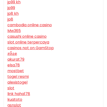
jp99 kh
jp99
jp8 kh
jp8
cambodia online casino
Mw365
casushi online casino
slot online terpercaya
casinos not on GamStop
สล็อต
akurat79
elsa78
mostbet
togel resmi
alexistogel
slot
link haha178
kuatoto
gsnslot