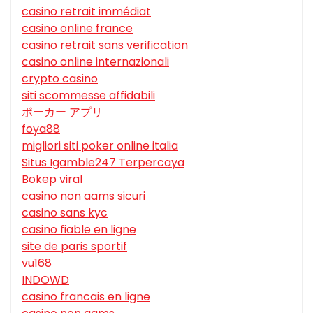
casino retrait immédiat
casino online france
casino retrait sans verification
casino online internazionali
crypto casino
siti scommesse affidabili
ポーカー アプリ
foya88
migliori siti poker online italia
Situs Igamble247 Terpercaya
Bokep viral
casino non aams sicuri
casino sans kyc
casino fiable en ligne
site de paris sportif
vu168
INDOWD
casino francais en ligne