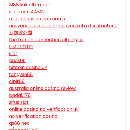
M88 link alternatif
slots non AAMS
migliori casino non aams
nouveau casino en ligne avec retrait instantané
新加坡外围
the french connection all singles
ILMUTOTO
slot
puas69
bitcoin casino uk
fangwin88
cipit88
australia online casino review
badak178
situs slot
online casino no verification uk
no verification casino
qs88 net