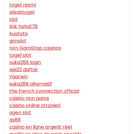
togel resmi
alexistogel
slot
link haha178
kuatoto
gsnslot
non GamStop casinos
togel slot
suka288 login
api22 daftar
Yaarwin
suka288 alternatif
the french connection official
casino non aams
casino online stranieri
agen slot
qs88
casino en ligne argent réel