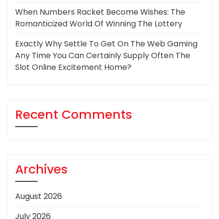
When Numbers Racket Become Wishes: The
Romanticized World Of Winning The Lottery
Exactly Why Settle To Get On The Web Gaming
Any Time You Can Certainly Supply Often The
Slot Online Excitement Home?
Recent Comments
Archives
August 2026
July 2026