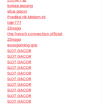
ZOOM下载
bokep jepang
situs gacor
Prediksi Hk Malam Ini
tajir777
23naga
the french connection official
23naga
evosgaming qris
SLOT GACOR
SLOT GACOR
SLOT GACOR
SLOT GACOR
SLOT GACOR
SLOT GACOR
SLOT GACOR
SLOT GACOR
SLOT GACOR
SLOT GACOR