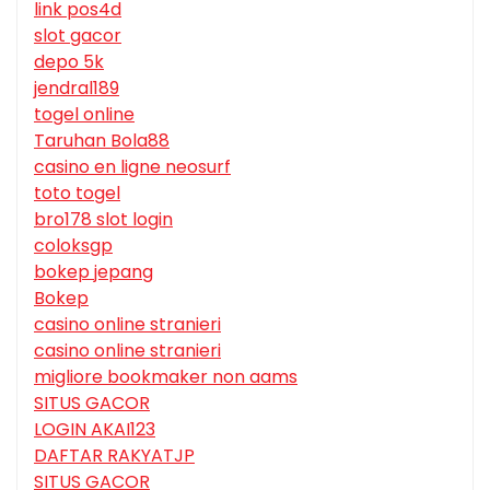
link pos4d
slot gacor
depo 5k
jendral189
togel online
Taruhan Bola88
casino en ligne neosurf
toto togel
bro178 slot login
coloksgp
bokep jepang
Bokep
casino online stranieri
casino online stranieri
migliore bookmaker non aams
SITUS GACOR
LOGIN AKAI123
DAFTAR RAKYATJP
SITUS GACOR