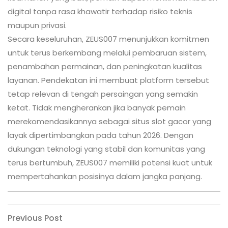
digital tanpa rasa khawatir terhadap risiko teknis
maupun privasi.
Secara keseluruhan, ZEUS007 menunjukkan komitmen
untuk terus berkembang melalui pembaruan sistem,
penambahan permainan, dan peningkatan kualitas
layanan. Pendekatan ini membuat platform tersebut
tetap relevan di tengah persaingan yang semakin
ketat. Tidak mengherankan jika banyak pemain
merekomendasikannya sebagai situs slot gacor yang
layak dipertimbangkan pada tahun 2026. Dengan
dukungan teknologi yang stabil dan komunitas yang
terus bertumbuh, ZEUS007 memiliki potensi kuat untuk
mempertahankan posisinya dalam jangka panjang.
Post
Previous
Previous Post