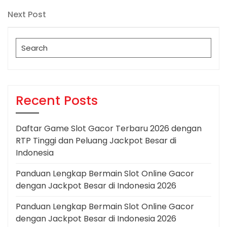
Post
navigation
Next
Next Post
Post
Search
for:
Recent Posts
Daftar Game Slot Gacor Terbaru 2026 dengan
RTP Tinggi dan Peluang Jackpot Besar di
Indonesia
Panduan Lengkap Bermain Slot Online Gacor
dengan Jackpot Besar di Indonesia 2026
Panduan Lengkap Bermain Slot Online Gacor
dengan Jackpot Besar di Indonesia 2026