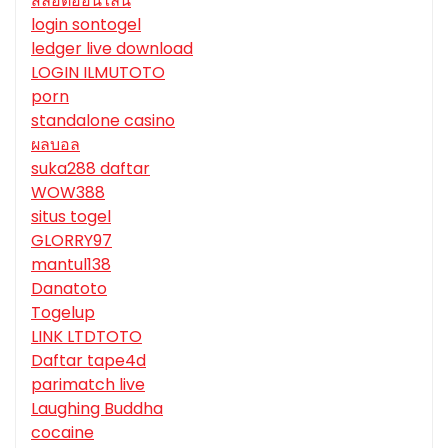
สล็อตออนไลน์
login sontogel
ledger live download
LOGIN ILMUTOTO
porn
standalone casino
ผลบอล
suka288 daftar
WOW388
situs togel
GLORRY97
mantul138
Danatoto
Togelup
LINK LTDTOTO
Daftar tape4d
parimatch live
Laughing Buddha
cocaine