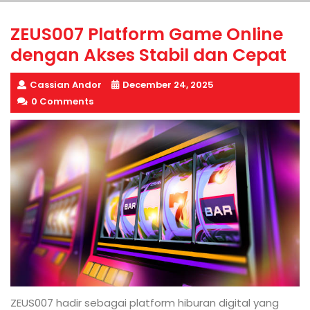
ZEUS007 Platform Game Online
dengan Akses Stabil dan Cepat
Cassian Andor
December 24, 2025
0 Comments
ZEUS007 hadir sebagai platform hiburan digital yang