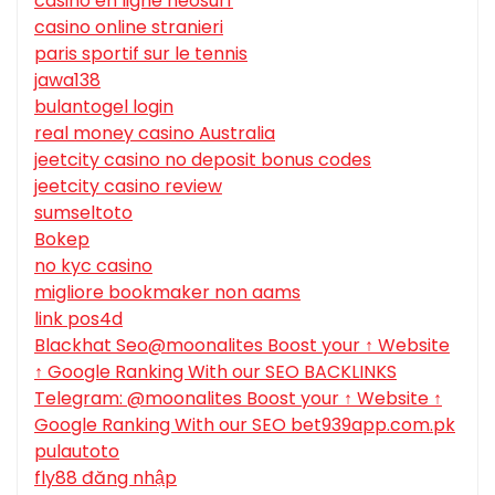
casino en ligne neosurf
casino online stranieri
paris sportif sur le tennis
jawa138
bulantogel login
real money casino Australia
jeetcity casino no deposit bonus codes
jeetcity casino review
sumseltoto
Bokep
no kyc casino
migliore bookmaker non aams
link pos4d
Blackhat Seo@moonalites Boost your ↑ Website
↑ Google Ranking With our SEO BACKLINKS
Telegram: @moonalites Boost your ↑ Website ↑
Google Ranking With our SEO bet939app.com.pk
pulautoto
fly88 đăng nhập