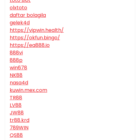
toto slot
olxtoto
daftar bolagila
gelek4d
https://vipwin.health/
https://okfun.bingo/
https://ea888.io
888vi
888p
win678
NK88
nasa4d
kuwin.mex.com
TR88
LV88
JW88
tr88.krd
789WIN
QS88