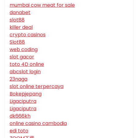
mumbai cow meat for sale
danabet
slot88
killer deal
crypto casinos
Slot88
web coding
slot gacor
toto 4D online
abcslot login
23naga
slot online terpercaya
Bokepjepang
Ligaciputra
Ligaciputra
dk666kh
online casino cambodia
edi toto