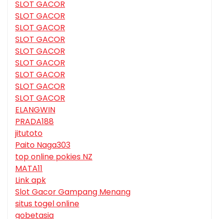
SLOT GACOR
SLOT GACOR
SLOT GACOR
SLOT GACOR
SLOT GACOR
SLOT GACOR
SLOT GACOR
SLOT GACOR
SLOT GACOR
ELANGWIN
PRADA188
jitutoto
Paito Naga303
top online pokies NZ
MATA11
Link apk
Slot Gacor Gampang Menang
situs togel online
gobetasia