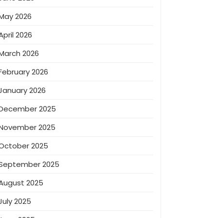
May 2026
April 2026
March 2026
February 2026
January 2026
December 2025
November 2025
October 2025
September 2025
August 2025
July 2025