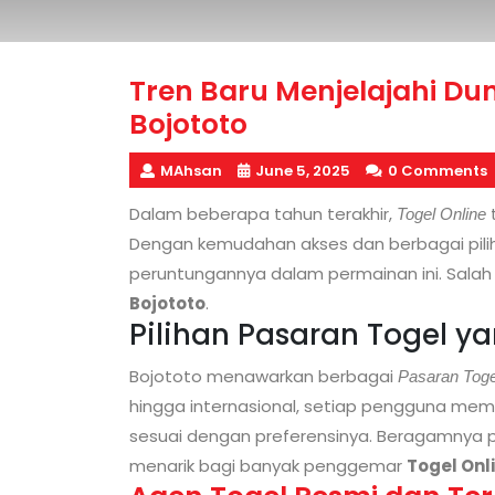
Tren Baru Menjelajahi Du
Bojototo
MAhsan
June 5, 2025
0 Comments
Dalam beberapa tahun terakhir,
t
Togel Online
Dengan kemudahan akses dan berbagai pilih
peruntungannya dalam permainan ini. Salah
Bojototo
.
Pilihan Pasaran Togel 
Bojototo menawarkan berbagai
Pasaran Toge
hingga internasional, setiap pengguna mem
sesuai dengan preferensinya. Beragamnya pi
menarik bagi banyak penggemar
Togel Onl