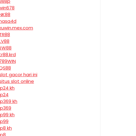
888p
win678
NK88
nasa4d
kuwin.mex.com
TR88
LV88
JW88
tr88.krd
789WIN
QS88
slot gacor hari ini
situs slot online
jp24 kh
jp24
jp369 kh
jp369
jp99 kh
jp99
jp8 kh
jp8