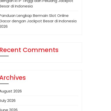
dengan RTP Tinggi dan Peluang Jackpot
Besar di Indonesia
Panduan Lengkap Bermain Slot Online
Gacor dengan Jackpot Besar di Indonesia
2026
Recent Comments
Archives
August 2026
July 2026
June 2026