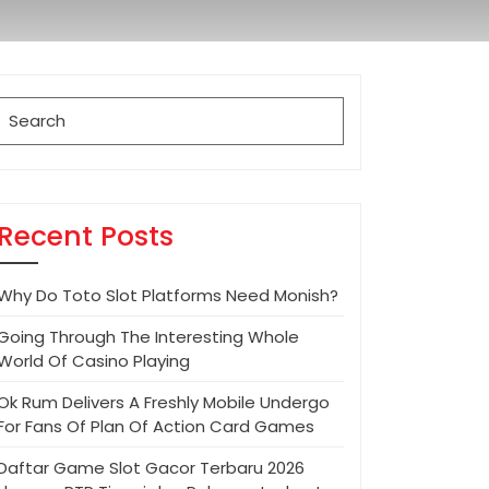
Search
for:
Recent Posts
Why Do Toto Slot Platforms Need Monish?
Going Through The Interesting Whole
World Of Casino Playing
Ok Rum Delivers A Freshly Mobile Undergo
For Fans Of Plan Of Action Card Games
Daftar Game Slot Gacor Terbaru 2026