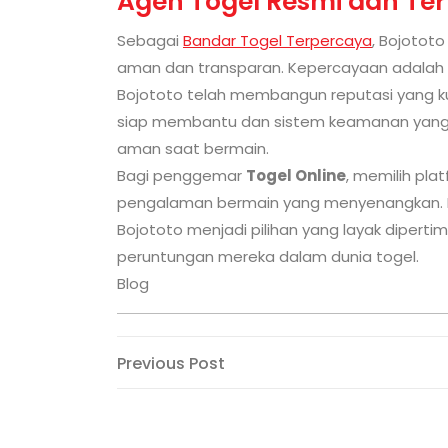
Agen Togel Resmi dan Te
Sebagai
Bandar Togel Terpercaya
, Bojotot
aman dan transparan. Kepercayaan adalah h
Bojototo telah membangun reputasi yang ku
siap membantu dan sistem keamanan yang 
aman saat bermain.
Bagi penggemar
Togel Online
, memilih pl
pengalaman bermain yang menyenangkan. 
Bojototo menjadi pilihan yang layak dipert
peruntungan mereka dalam dunia togel.
Blog
Post
Previous
Previous Post
Post
navigation