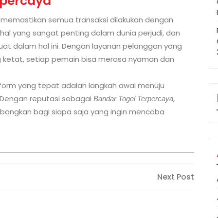
rpercaya
o memastikan semua transaksi dilakukan dengan
al yang sangat penting dalam dunia perjudi, dan
at dalam hal ini. Dengan layanan pelanggan yang
ketat, setiap pemain bisa merasa nyaman dan
atform yang tepat adalah langkah awal menuju
Dengan reputasi sebagai
,
Bandar Togel Terpercaya
imbangkan bagi siapa saja yang ingin mencoba
Next
Next Post
Post