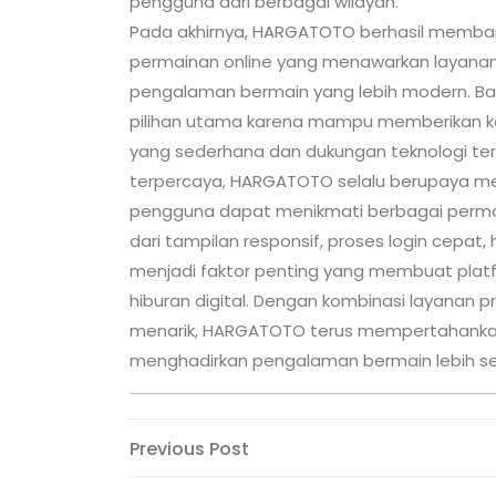
pengguna dari berbagai wilayah.
Pada akhirnya, HARGATOTO berhasil memban
permainan online yang menawarkan layanan 
pengalaman bermain yang lebih modern. Ban
pilihan utama karena mampu memberikan 
yang sederhana dan dukungan teknologi terb
terpercaya, HARGATOTO selalu berupaya me
pengguna dapat menikmati berbagai permai
dari tampilan responsif, proses login cepat
menjadi faktor penting yang membuat platf
hiburan digital. Dengan kombinasi layanan pr
menarik, HARGATOTO terus mempertahankan 
menghadirkan pengalaman bermain lebih seru
Post
Previous
Previous Post
Post
navigation