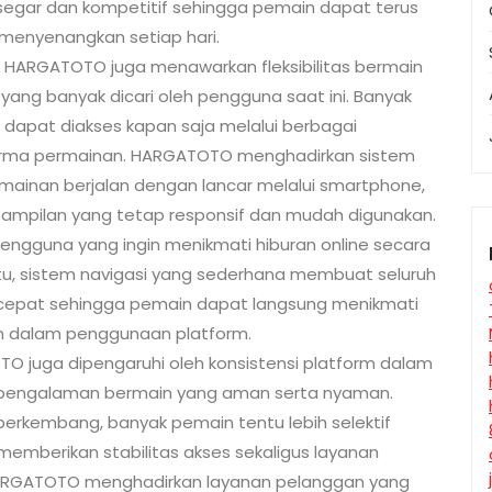
segar dan kompetitif sehingga pemain dapat terus
menyenangkan setiap hari.
 HARGATOTO juga menawarkan fleksibilitas bermain
ang banyak dicari oleh pengguna saat ini. Banyak
g dapat diakses kapan saja melalui berbagai
forma permainan. HARGATOTO menghadirkan sistem
ainan berjalan dengan lancar melalui smartphone,
ampilan yang tetap responsif dan mudah digunakan.
engguna yang ingin menikmati hiburan online secara
 itu, sistem navigasi yang sederhana membuat seluruh
h cepat sehingga pemain dapat langsung menikmati
n dalam penggunaan platform.
juga dipengaruhi oleh konsistensi platform dalam
 pengalaman bermain yang aman serta nyaman.
 berkembang, banyak pemain tentu lebih selektif
mberikan stabilitas akses sekaligus layanan
. HARGATOTO menghadirkan layanan pelanggan yang