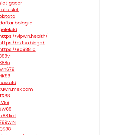
slot gacor
toto slot
olxtoto
daftar bolagila
gelek4d
https://vipwin.health/
https://okfun.bingo/
https://ea888.io
888vi
888p
win678
NK88
nasa4d
kuwin.mex.com
TR88
LV88
JW88
tr88.krd
789WIN
QS88