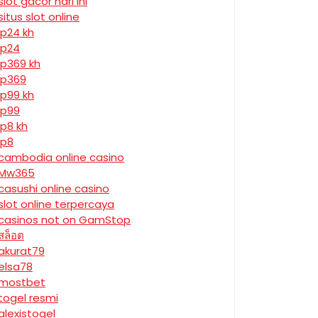
slot gacor hari ini
situs slot online
jp24 kh
jp24
jp369 kh
jp369
jp99 kh
jp99
jp8 kh
jp8
cambodia online casino
Mw365
casushi online casino
slot online terpercaya
casinos not on GamStop
สล็อต
akurat79
elsa78
mostbet
togel resmi
alexistogel