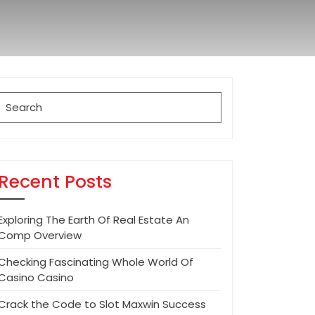
Search
for:
Recent Posts
Exploring The Earth Of Real Estate An
Comp Overview
Checking Fascinating Whole World Of
Casino Casino
Crack the Code to Slot Maxwin Success