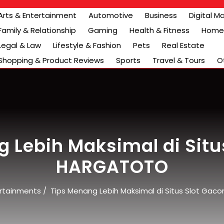
Arts & Entertainment
Automotive
Business
Digital M
Family & Relationship
Gaming
Health & Fitness
Home 
Legal & Law
Lifestyle & Fashion
Pets
Real Estate
Shopping & Product Reviews
Sports
Travel & Tours
O
 Lebih Maksimal di Situ
HARGATOTO
ertainments
/
Tips Menang Lebih Maksimal di Situs Slot Ga