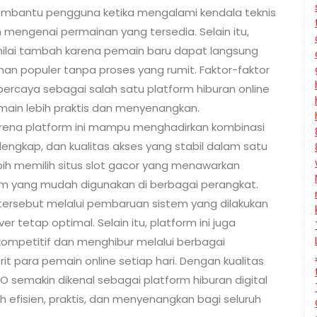
embantu pengguna ketika mengalami kendala teknis
ngenai permainan yang tersedia. Selain itu,
 nilai tambah karena pemain baru dapat langsung
n populer tanpa proses yang rumit. Faktor-faktor
caya sebagai salah satu platform hiburan online
in lebih praktis dan menyenangkan.
rena platform ini mampu menghadirkan kombinasi
lengkap, dan kualitas akses yang stabil dalam satu
ebih memilih situs slot gacor yang menawarkan
em yang mudah digunakan di berbagai perangkat.
rsebut melalui pembaruan sistem yang dilakukan
 tetap optimal. Selain itu, platform ini juga
ompetitif dan menghibur melalui berbagai
it para pemain online setiap hari. Dengan kualitas
semakin dikenal sebagai platform hiburan digital
efisien, praktis, dan menyenangkan bagi seluruh