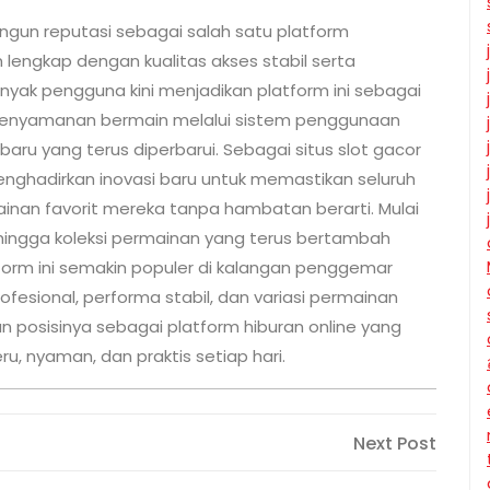
gun reputasi sebagai salah satu platform
lengkap dengan kualitas akses stabil serta
yak pengguna kini menjadikan platform ini sebagai
kenyamanan bermain melalui sistem penggunaan
aru yang terus diperbarui. Sebagai situs slot gacor
nghadirkan inovasi baru untuk memastikan seluruh
nan favorit mereka tanpa hambatan berarti. Mulai
, hingga koleksi permainan yang terus bertambah
orm ini semakin populer di kalangan penggemar
ofesional, performa stabil, dan variasi permainan
posisinya sebagai platform hiburan online yang
, nyaman, dan praktis setiap hari.
Next
Next Post
Post