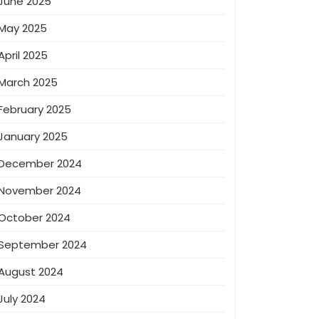
June 2025
May 2025
April 2025
March 2025
February 2025
January 2025
December 2024
November 2024
October 2024
September 2024
August 2024
July 2024