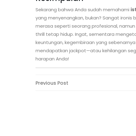
Sekarang bahwa Anda sudah memahami
is
yang menyenangkan, bukan? Sangat ironis 
merasa seperti seorang profesional, namun
thrill tetap hidup. Ingat, sementara menget
keuntungan, kegembiraan yang sebenarnya 
mendapatkan jackpot—atau kehilangan sega
harapan Anda!
Post
Previous
Previous Post
Post
navigation