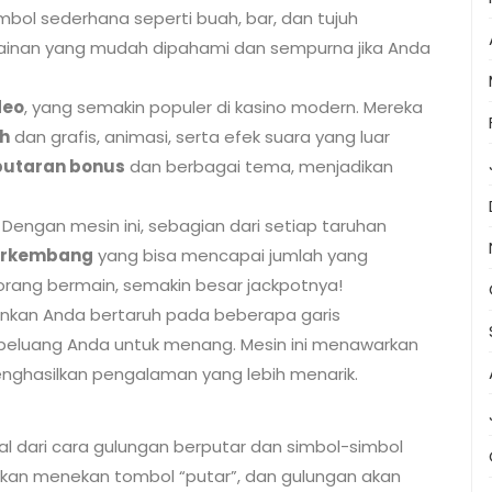
bol sederhana seperti buah, bar, dan tujuh
ainan yang mudah dipahami dan sempurna jika Anda
deo
, yang semakin populer di kasino modern. Mereka
ih
dan grafis, animasi, serta efek suara yang luar
putaran bonus
dan berbagai tema, menjadikan
. Dengan mesin ini, sebagian dari setiap taruhan
berkembang
yang bisa mencapai jumlah yang
orang bermain, semakin besar jackpotnya!
nkan Anda bertaruh pada beberapa garis
peluang Anda untuk menang. Mesin ini menawarkan
menghasilkan pengalaman yang lebih menarik.
sal dari cara gulungan berputar dan simbol-simbol
 akan menekan tombol “putar”, dan gulungan akan