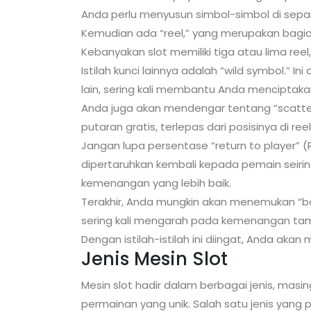
Anda perlu menyusun simbol-simbol di sepan
Kemudian ada “reel,” yang merupakan bagia
Kebanyakan slot memiliki tiga atau lima re
Istilah kunci lainnya adalah “wild symbol.” 
lain, sering kali membantu Anda menciptak
Anda juga akan mendengar tentang “scatte
putaran gratis, terlepas dari posisinya di reel
Jangan lupa persentase “return to player”
dipertaruhkan kembali kepada pemain seiri
kemenangan yang lebih baik.
Terakhir, Anda mungkin akan menemukan “bon
sering kali mengarah pada kemenangan ta
Dengan istilah-istilah ini diingat, Anda akan
Jenis Mesin Slot
Mesin slot hadir dalam berbagai jenis, m
permainan yang unik. Salah satu jenis yang