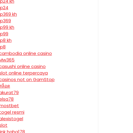
jp24 kh
jp24
jp369 kh
jp369
jp99 kh
jp99
jp8 kh
jp8
cambodia online casino
Mw365
casushi online casino
slot online terpercaya
casinos not on GamStop
สล็อต
akurat79
elsa78
mostbet
togel resmi
alexistogel
slot
link haha178