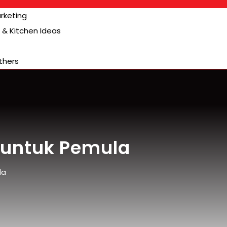
arketing
& Kitchen Ideas
thers
g untuk Pemula
la