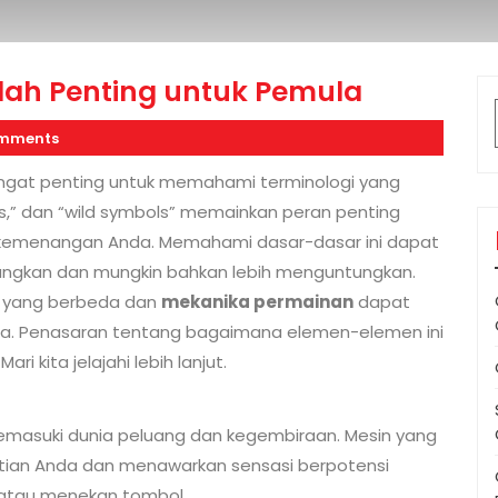
tilah Penting untuk Pemula
mments
angat penting untuk memahami terminologi yang
eels,” dan “wild symbols” memainkan peran penting
kemenangan Anda. Memahami dasar-dasar ini dapat
gkan dan mungkin bahkan lebih menguntungkan.
in yang berbeda dan
mekanika permainan
dapat
da. Penasaran tentang bagaimana elemen-elemen ini
 kita jelajahi lebih lanjut.
emasuki dunia peluang dan kegembiraan. Mesin yang
atian Anda dan menawarkan sensasi berpotensi
atau menekan tombol.