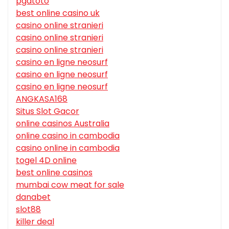
pgatoto
best online casino uk
casino online stranieri
casino online stranieri
casino online stranieri
casino en ligne neosurf
casino en ligne neosurf
casino en ligne neosurf
ANGKASA168
Situs Slot Gacor
online casinos Australia
online casino in cambodia
casino online in cambodia
togel 4D online
best online casinos
mumbai cow meat for sale
danabet
slot88
killer deal