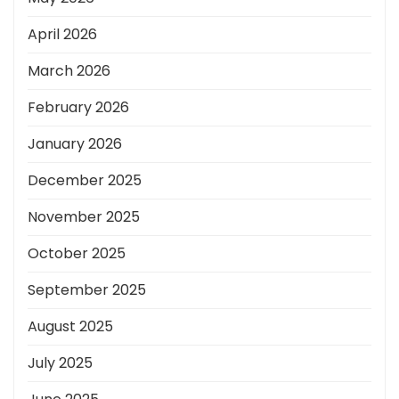
April 2026
March 2026
February 2026
January 2026
December 2025
November 2025
October 2025
September 2025
August 2025
July 2025