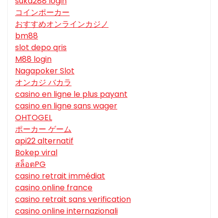
suka288 login
コインポーカー
おすすめオンラインカジノ
bm88
slot depo qris
M88 login
Nagapoker Slot
オンカジ バカラ
casino en ligne le plus payant
casino en ligne sans wager
OHTOGEL
ポーカー ゲーム
api22 alternatif
Bokep viral
สล็อตPG
casino retrait immédiat
casino online france
casino retrait sans verification
casino online internazionali