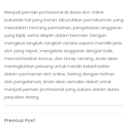
Menjadi pemain profesional di dunia slot online
bukanlah hal yang instan. Dibutuhkan pemahaman yang
mendalam tentang permainan, pengelolaan anggaran
yang bijak, serta disiplin dalam bermain. Dengan
mengikuti langkah-langkah cerdas seperti memilih jenis
slot yang tepat, mengelola anggaran dengan baik,
memanfaatkan bonus, dan tetap tenang, Anda akan
meningkatkan peluang untuk meraih keberhasilan
dalam permainan slot online. Seiring dengan latihan
dan pengalaman, Anda akan semakin dekat untuk
menjadi pemain profesional yang sukses dalam dunia
perjudian daring.
Post
Previous
Previous Post
Post