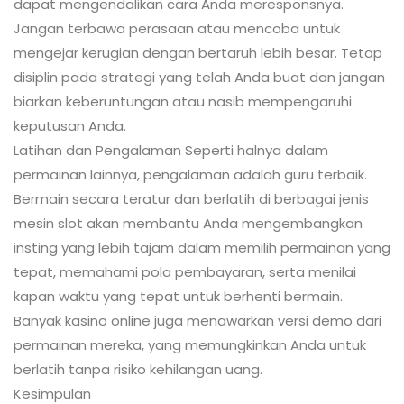
dapat mengendalikan cara Anda meresponsnya.
Jangan terbawa perasaan atau mencoba untuk
mengejar kerugian dengan bertaruh lebih besar. Tetap
disiplin pada strategi yang telah Anda buat dan jangan
biarkan keberuntungan atau nasib mempengaruhi
keputusan Anda.
Latihan dan Pengalaman Seperti halnya dalam
permainan lainnya, pengalaman adalah guru terbaik.
Bermain secara teratur dan berlatih di berbagai jenis
mesin slot akan membantu Anda mengembangkan
insting yang lebih tajam dalam memilih permainan yang
tepat, memahami pola pembayaran, serta menilai
kapan waktu yang tepat untuk berhenti bermain.
Banyak kasino online juga menawarkan versi demo dari
permainan mereka, yang memungkinkan Anda untuk
berlatih tanpa risiko kehilangan uang.
Kesimpulan