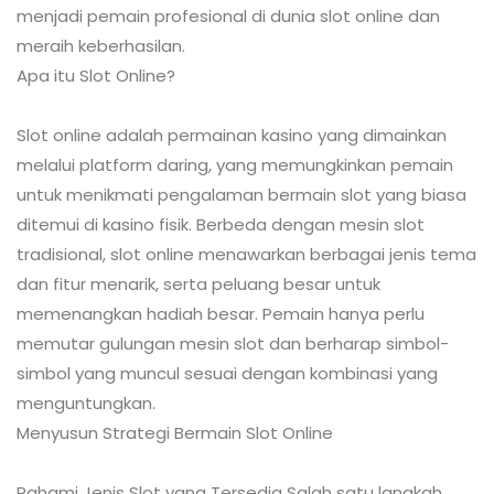
menjadi pemain profesional di dunia slot online dan
meraih keberhasilan.
Apa itu Slot Online?
Slot online adalah permainan kasino yang dimainkan
melalui platform daring, yang memungkinkan pemain
untuk menikmati pengalaman bermain slot yang biasa
ditemui di kasino fisik. Berbeda dengan mesin slot
tradisional, slot online menawarkan berbagai jenis tema
dan fitur menarik, serta peluang besar untuk
memenangkan hadiah besar. Pemain hanya perlu
memutar gulungan mesin slot dan berharap simbol-
simbol yang muncul sesuai dengan kombinasi yang
menguntungkan.
Menyusun Strategi Bermain Slot Online
Pahami Jenis Slot yang Tersedia Salah satu langkah