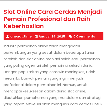
Slot Online Cara Cerdas Menjadi
Pemain Profesional dan Raih
Keberhasilan
ahead_time
August 24, 2025
0 Comments
Industri permainan online telah mengalami
perkembangan yang pesat dalam beberapa tahun
terakhir, dan slot online menjadi salah satu permainan
yang paling digemari oleh pemain di seluruh dunia.
Dengan popularitas yang semakin meningkat, tidak
heran jika banyak pemain yang ingin menjadi
profesional dalam permainan ini. Namun, untuk
mencapai kesuksesan dalam dunia slot online,
dibutuhkan pemahaman yang mendalam dan strategi
yang tepat. Artikel ini akan mengulas cara cerdas untuk