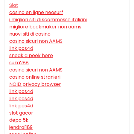
Slot
casino en ligne neosurf
i migliori siti di scommesse italiani
migliore bookmaker non aams
nuovi siti di casino
casino sicuri non AAMS
link pos4d
sneak a peek here
suka288
casino sicuri non AAMS
casino online stranieri
NOID privacy browser
link pos4d
link pos4d
link pos4d
slot gacor
depo 5k
jendral189