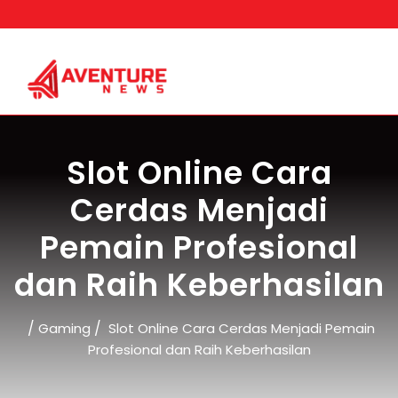
Skip
to
content
Slot Online Cara
Cerdas Menjadi
Pemain Profesional
dan Raih Keberhasilan
/
/
Gaming
Slot Online Cara Cerdas Menjadi Pemain
Profesional dan Raih Keberhasilan