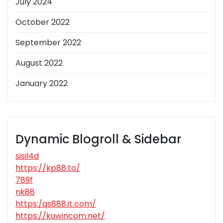
July 2024
October 2022
September 2022
August 2022
January 2022
Dynamic Blogroll & Sidebar
sisil4d
https://kp88.to/
789f
nk88
https:/qs888.it.com/
https://kuwincom.net/