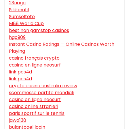
23naga
Sildenafil
Sumseltoto
M88 World Cup
best non gamstop casinos
hgo909
Instant Casino Ratings — Online Casinos Worth
Playing
casino français crypto
casino en ligne neosurf
link pos4d
link pos4d
crypto casino australia review
scommesse partite mondiali
casino en ligne neosurf
casino online stranieri
paris sportif sur le tennis
jawa138
bulantogel login