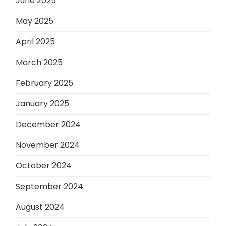
June 2025
May 2025
April 2025
March 2025
February 2025
January 2025
December 2024
November 2024
October 2024
September 2024
August 2024