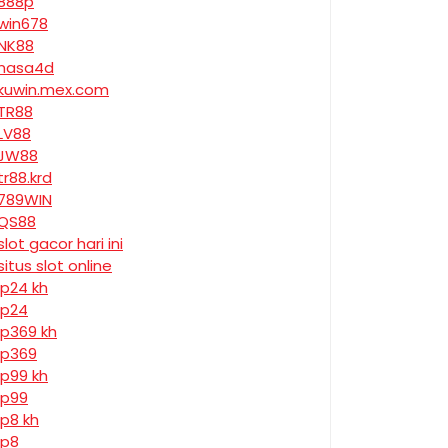
888p
win678
NK88
nasa4d
kuwin.mex.com
TR88
LV88
JW88
tr88.krd
789WIN
QS88
slot gacor hari ini
situs slot online
jp24 kh
jp24
jp369 kh
jp369
jp99 kh
jp99
jp8 kh
jp8