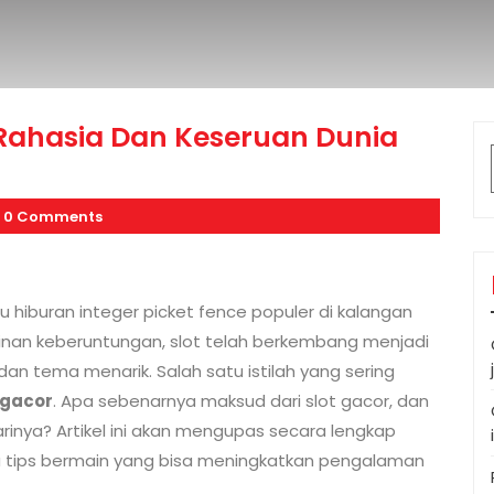
Rahasia Dan Keseruan Dunia
0 Comments
tu hiburan integer picket fence populer di kalangan
ainan keberuntungan, slot telah berkembang menjadi
 dan tema menarik. Salah satu istilah yang sering
 gacor
. Apa sebenarnya maksud dari slot gacor, dan
nya? Artikel ini akan mengupas secara lengkap
erta tips bermain yang bisa meningkatkan pengalaman