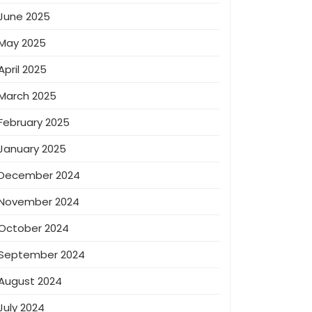
June 2025
May 2025
April 2025
March 2025
February 2025
January 2025
December 2024
November 2024
October 2024
September 2024
August 2024
July 2024