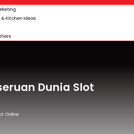
arketing
& Kitchen Ideas
thers
eruan Dunia Slot
t Online