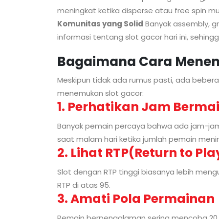
meningkat ketika disperse atau free spin mu
Komunitas yang Solid
Banyak assembly, gr
informasi tentang slot gacor hari ini, seh
Bagaimana Cara Menem
Meskipun tidak ada rumus pasti, ada bebera
menemukan slot gacor:
1. Perhatikan Jam Berma
Banyak pemain percaya bahwa ada jam-jam te
saat malam hari ketika jumlah pemain mening
2. Lihat RTP(Return to Pla
Slot dengan RTP tinggi biasanya lebih meng
RTP di atas 95.
3. Amati Pola Permainan
Pemain berpengalaman sering mencoba 20 3