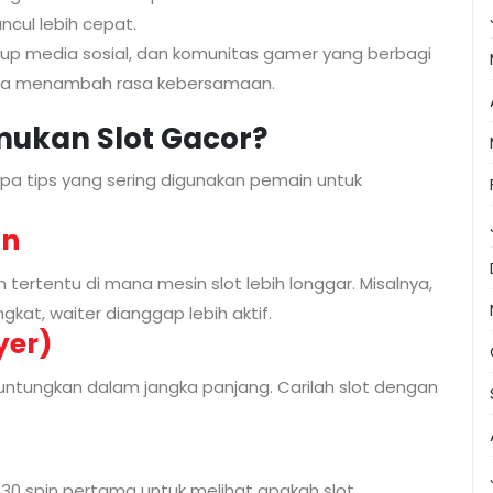
ncul lebih cepat.
up media sosial, dan komunitas gamer yang berbagi
ingga menambah rasa kebersamaan.
ukan Slot Gacor?
pa tips yang sering digunakan pemain untuk
in
rtentu di mana mesin slot lebih longgar. Misalnya,
kat, waiter dianggap lebih aktif.
yer)
untungkan dalam jangka panjang. Carilah slot dengan
0 spin pertama untuk melihat apakah slot