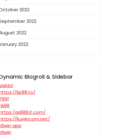
October 2022
September 2022
August 2022
January 2022
Dynamic Blogroll & Sidebar
sisil4d
https://kp88.to/
789f
nk88
https:/qs888.it.com/
https://kuwincom.net/
k9win app
k9win