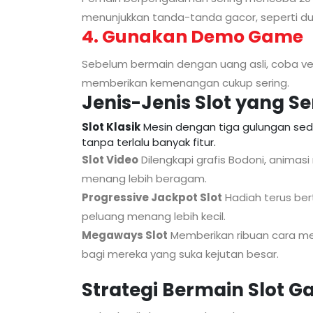
menunjukkan tanda-tanda gacor, seperti dus
4. Gunakan Demo Game
Sebelum bermain dengan uang asli, coba ve
memberikan kemenangan cukup sering.
Jenis-Jenis Slot yang S
Slot Klasik
Mesin dengan tiga gulungan sed
tanpa terlalu banyak fitur.
Slot Video
Dilengkapi grafis Bodoni, anima
menang lebih beragam.
Progressive Jackpot Slot
Hadiah terus ber
peluang menang lebih kecil.
Megaways Slot
Memberikan ribuan cara me
bagi mereka yang suka kejutan besar.
Strategi Bermain Slot G