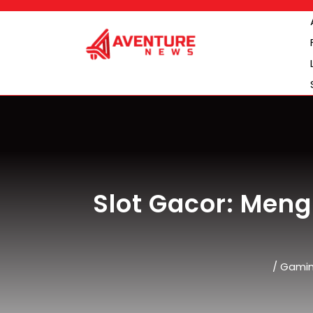
Skip
to
content
Slot Gacor: Men
/
Gami