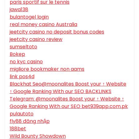
paris sportif sur le tennis
jawa138
bulantogel login
real money casino Australia
jeetcity casino no deposit bonus codes
jeetcity casino review
sumseltoto
Bokep
no kyc casino
migliore bookmaker non aams
link pos4d
Blackhat Seo@moonalites Boost your ↑ Website
↑ Google Ranking With our SEO BACKLINKS
Telegram: @moonalites Boost your ↑ Website ↑
Google Ranking With our SEO bet939app.com.pk
pulautoto
fly88 đăng nhập
188bet
Wild Bounty Showdown