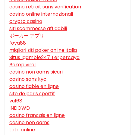
casino retrait sans verification
casino online internazionali
crypto casino
siti scommesse affidabili
ポーカー アプリ
foya88
migliori siti poker online italia
Situs Igamble247 Terpercaya
Bokep viral
casino non aams sicuri
casino sans kyc
casino fiable en ligne
site de paris sportif
vu168
INDOWD
casino francais en ligne
casino non aams
toto online