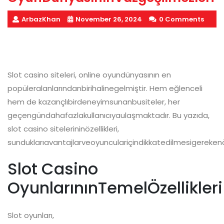
ArbazKhan
November 26, 2024
0 Comments
Slot casino siteleri, online oyundünyasının en
popüleralanlarındanbirihalinegelmiştir. Hem eğlenceli
hem de kazançlıbirdeneyimsunanbusiteler, her
geçengündahafazlakullanıcıyaulaşmaktadır. Bu yazıda,
slot casino sitelerininözellikleri,
sunduklarıavantajlarveoyunculariçindikkatedilmesigereken
Slot Casino
OyunlarınınTemelÖzellikleri
Slot oyunları,