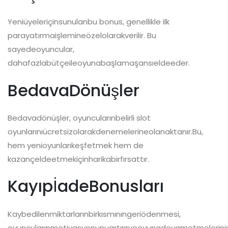
Yeniüyeleriçinsunulanbu bonus, genellikle ilk
parayatırmaişlemineözelolarakverilir. Bu
sayedeoyuncular,
dahafazlabütçeileoyunabaşlamaşansıeldeeder.
BedavaDönüşler
Bedavadönüşler, oyuncularınbelirli slot
oyunlarınıücretsizolarakdenemelerineolanaktanır.Bu,
hem yenioyunlarıkeşfetmek hem de
kazançeldeetmekiçinharikabirfırsattır.
KayıpİadeBonusları
Kaybedilenmiktarlarınbirkısmınıngeriödenmesi,
oyuncularınmotivasyonunuartırırveoyunadevametmelerinis