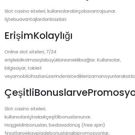
Slot casino siteleri, kullanıcılarabirçokavantajsunar.
İştebuavantajlardanbazıları:
ErişimKolaylığı
Online slot siteleri, 7/24
erişilebilirolmasıylabüyükbiresnekliksağlar. Kullanıcılar,
bilgisayar, tablet
veyamobilcihazlarıüzerindenistediklerizamanoyunlarakatılabi
ÇeşitliBonuslarvePromosyo
Slot casino siteleri,
kullanıcılarıiçinsıksıkçeşitlibonuslarsunar.
Hoşgeldinbonusları, bedavadönüş (free spin)
fırsatlarıvekayıpiadebonuslarıgibipromosyonlar,