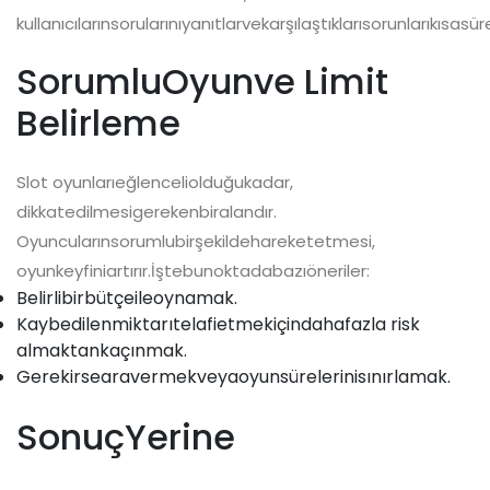
kullanıcılarınsorularınıyanıtlarvekarşılaştıklarısorunlarıkısas
SorumluOyunve Limit
Belirleme
Slot oyunlarıeğlenceliolduğukadar,
dikkatedilmesigerekenbiralandır.
Oyuncularınsorumlubirşekildehareketetmesi,
oyunkeyfiniartırır.İştebunoktadabazıöneriler:
Belirlibirbütçeileoynamak.
Kaybedilenmiktarıtelafietmekiçindahafazla risk
almaktankaçınmak.
Gerekirsearavermekveyaoyunsürelerinisınırlamak.
SonuçYerine