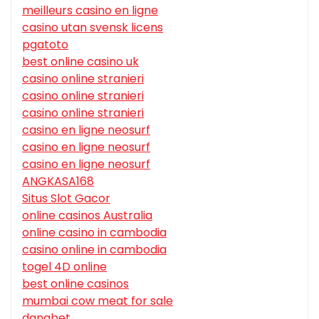
meilleurs casino en ligne
casino utan svensk licens
pgatoto
best online casino uk
casino online stranieri
casino online stranieri
casino online stranieri
casino en ligne neosurf
casino en ligne neosurf
casino en ligne neosurf
ANGKASA168
Situs Slot Gacor
online casinos Australia
online casino in cambodia
casino online in cambodia
togel 4D online
best online casinos
mumbai cow meat for sale
danabet