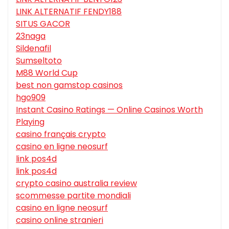
LINK ALTERNATIF FENDY188
SITUS GACOR
23naga
Sildenafil
Sumseltoto
M88 World Cup
best non gamstop casinos
hgo909
Instant Casino Ratings — Online Casinos Worth
Playing
casino français crypto
casino en ligne neosurf
link pos4d
link pos4d
crypto casino australia review
scommesse partite mondiali
casino en ligne neosurf
casino online stranieri