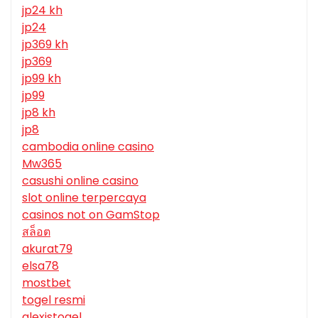
jp24 kh
jp24
jp369 kh
jp369
jp99 kh
jp99
jp8 kh
jp8
cambodia online casino
Mw365
casushi online casino
slot online terpercaya
casinos not on GamStop
สล็อต
akurat79
elsa78
mostbet
togel resmi
alexistogel