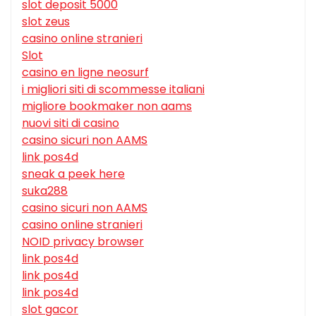
slot deposit 5000
slot zeus
casino online stranieri
Slot
casino en ligne neosurf
i migliori siti di scommesse italiani
migliore bookmaker non aams
nuovi siti di casino
casino sicuri non AAMS
link pos4d
sneak a peek here
suka288
casino sicuri non AAMS
casino online stranieri
NOID privacy browser
link pos4d
link pos4d
link pos4d
slot gacor