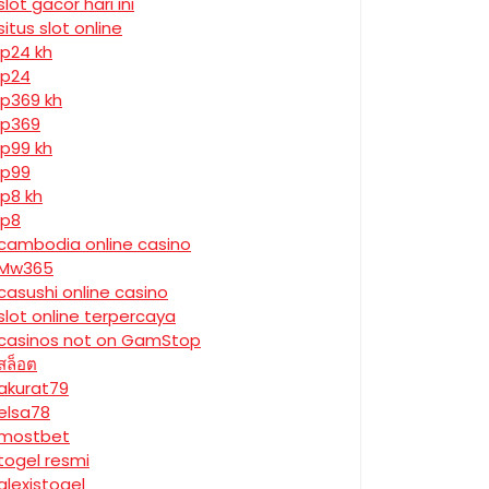
slot gacor hari ini
situs slot online
jp24 kh
jp24
jp369 kh
jp369
jp99 kh
jp99
jp8 kh
jp8
cambodia online casino
Mw365
casushi online casino
slot online terpercaya
casinos not on GamStop
สล็อต
akurat79
elsa78
mostbet
togel resmi
alexistogel