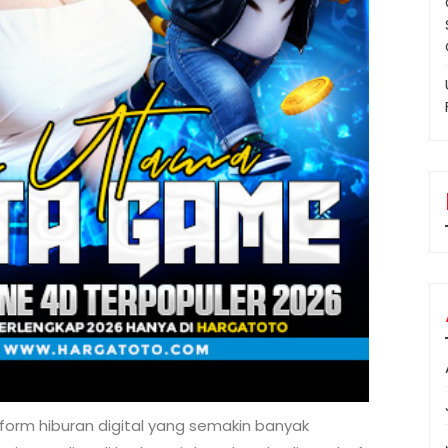
form hiburan digital yang semakin banyak