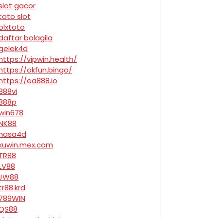
slot gacor
toto slot
olxtoto
daftar bolagila
gelek4d
https://vipwin.health/
https://okfun.bingo/
https://ea888.io
888vi
888p
win678
NK88
nasa4d
kuwin.mex.com
TR88
LV88
JW88
tr88.krd
789WIN
QS88