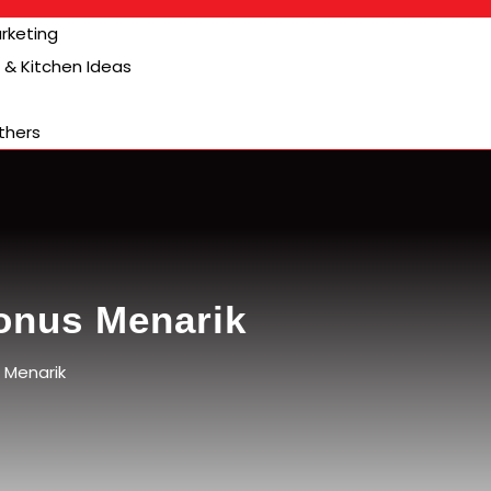
arketing
& Kitchen Ideas
thers
Bonus Menarik
 Menarik