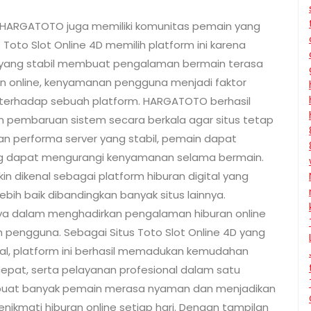
si, HARGATOTO juga memiliki komunitas pemain yang
oto Slot Online 4D memilih platform ini karena
yang stabil membuat pengalaman bermain terasa
n online, kenyamanan pengguna menjadi faktor
 terhadap sebuah platform. HARGATOTO berhasil
 pembaruan sistem secara berkala agar situs tetap
an performa server yang stabil, pemain dapat
g dapat mengurangi kenyamanan selama bermain.
 dikenal sebagai platform hiburan digital yang
h baik dibandingkan banyak situs lainnya.
a dalam menghadirkan pengalaman hiburan online
h pengguna. Sebagai Situs Toto Slot Online 4D yang
tal, platform ini berhasil memadukan kemudahan
 cepat, serta pelayanan profesional dalam satu
uat banyak pemain merasa nyaman dan menjadikan
ikmati hiburan online setiap hari. Dengan tampilan