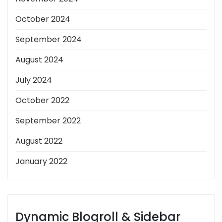
October 2024
September 2024
August 2024
July 2024
October 2022
September 2022
August 2022
January 2022
Dynamic Blogroll & Sidebar