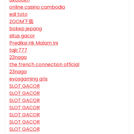
online casino cambodia
edi toto
ZOOM下载
bokep jepang
situs gacor
Prediksi Hk Malam Ini
tajir777
23naga
the french connection official
23naga
evosgaming qris
SLOT GACOR
SLOT GACOR
SLOT GACOR
SLOT GACOR
SLOT GACOR
SLOT GACOR
SLOT GACOR