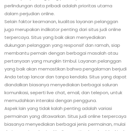
perlindungan data pribadi adalah prioritas utama
dalam perjudian online.
Selain faktor keamanan, kualitas layanan pelanggan
juga merupakan indikator penting dari situs judi online
terpercaya. Situs yang baik akan menyediakan
dukungan pelanggan yang responsif dan ramah, siap
membantu pemain dengan berbagai masalah atau
pertanyaan yang mungkin timbul. Layanan pelanggan
yang baik akan memastikan bahwa pengalaman berjudi
Anda tetap lancar dan tanpa kendala. Situs yang dapat
diandalkan biasanya menyediakan berbagai saluran
komunikasi, seperti live chat, email, dan telepon, untuk
memudahkan interaksi dengan pengguna.
Aspek lain yang tidak kalah penting adalah variasi
permainan yang ditawarkan. Situs judi online terpercaya
biasanya menyediakan berbagai jenis permainan, mulai