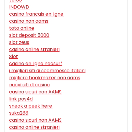
INDOWD
casino francais en ligne
casino non aams
toto online
slot deposit 5000
slot zeus
casino online stranieri
Slot
casino en ligne neosurf
i migliori siti di scommesse italiani
migliore bookmaker non aams
nuovi siti di casino
casino sicuri non AAMS
link pos4d
sneak a peek here
suka288
casino sicuri non AAMS
casino online stranieri