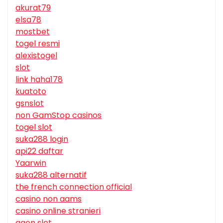
akurat79
elsa78
mostbet
togel resmi
alexistogel
slot
link haha178
kuatoto
gsnslot
non GamStop casinos
togel slot
suka288 login
api22 daftar
Yaarwin
suka288 alternatif
the french connection official
casino non aams
casino online stranieri
agen slot