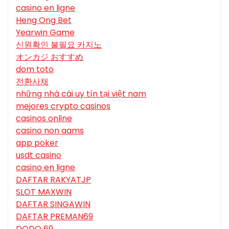
casino en ligne
Heng Ong Bet
Yearwin Game
신원확인 불필요 카지노
オンカジ おすすめ
dom toto
전환사채
những nhà cái uy tín tại việt nam
mejores crypto casinos
casinos online
casino non aams
app poker
usdt casino
casino en ligne
DAFTAR RAKYATJP
SLOT MAXWIN
DAFTAR SINGAWIN
DAFTAR PREMAN69
DODO 69