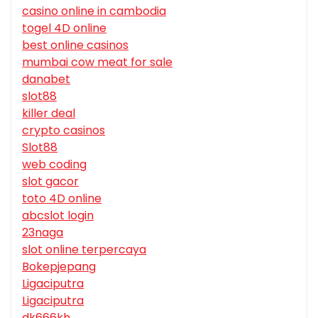
casino online in cambodia
togel 4D online
best online casinos
mumbai cow meat for sale
danabet
slot88
killer deal
crypto casinos
Slot88
web coding
slot gacor
toto 4D online
abcslot login
23naga
slot online terpercaya
Bokepjepang
Ligaciputra
Ligaciputra
dk666kh