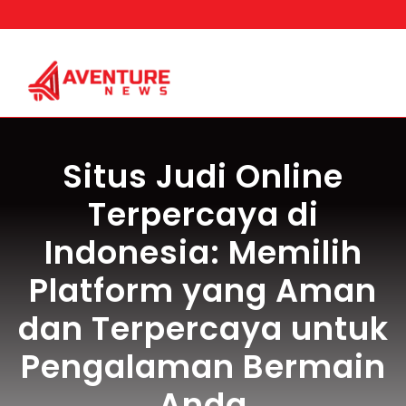
Skip
to
content
Situs Judi Online
Terpercaya di
Indonesia: Memilih
Platform yang Aman
dan Terpercaya untuk
Pengalaman Bermain
Anda