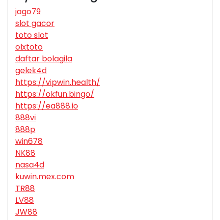
jago79
slot gacor
toto slot
olxtoto
daftar bolagila
gelek4d
https://vipwin.health/
https://okfun.bingo/
https://ea888.io
888vi
888p
win678
NK88
nasa4d
kuwin.mex.com
TR88
LV88
JW88