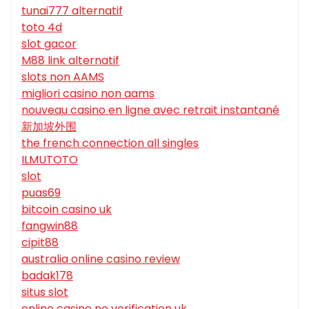
tunai777 alternatif
toto 4d
slot gacor
M88 link alternatif
slots non AAMS
migliori casino non aams
nouveau casino en ligne avec retrait instantané
新加坡外围
the french connection all singles
ILMUTOTO
slot
puas69
bitcoin casino uk
fangwin88
cipit88
australia online casino review
badak178
situs slot
online casino no verification uk