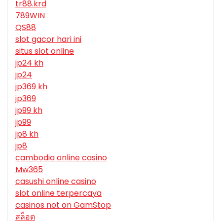
tr88.krd
789WIN
QS88
slot gacor hari ini
situs slot online
jp24 kh
jp24
jp369 kh
jp369
jp99 kh
jp99
jp8 kh
jp8
cambodia online casino
Mw365
casushi online casino
slot online terpercaya
casinos not on GamStop
สล็อต