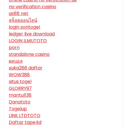
no verification casino
qs88 net
สล็อตออนไลน์
login sontogel
ledger live download
LOGIN ILMUTOTO
porn
standalone casino
ผลบอล
suka288 daftar
WOW388
situs togel
GLORRY97
mantul138
Danatoto
Togelup
LINK LTDTOTO
Daftar tape4d