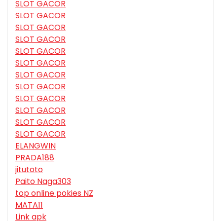
SLOT GACOR
SLOT GACOR
SLOT GACOR
SLOT GACOR
SLOT GACOR
SLOT GACOR
SLOT GACOR
SLOT GACOR
SLOT GACOR
SLOT GACOR
SLOT GACOR
SLOT GACOR
ELANGWIN
PRADA188
jitutoto
Paito Naga303
top online pokies NZ
MATA11
Link apk