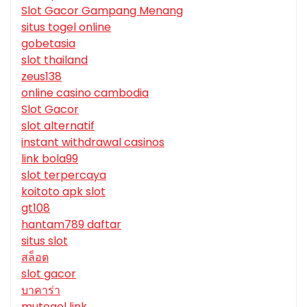
Slot Gacor Gampang Menang
situs togel online
gobetasia
slot thailand
zeus138
online casino cambodia
Slot Gacor
slot alternatif
instant withdrawal casinos
link bola99
slot terpercaya
koitoto apk slot
gt108
hantam789 daftar
situs slot
สล็อต
slot gacor
บาคาร่า
mutogel link