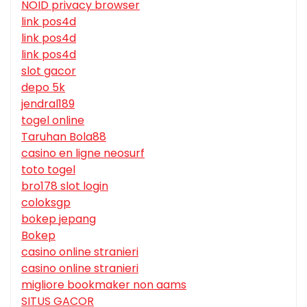
NOID privacy browser
link pos4d
link pos4d
link pos4d
slot gacor
depo 5k
jendral189
togel online
Taruhan Bola88
casino en ligne neosurf
toto togel
bro178 slot login
coloksgp
bokep jepang
Bokep
casino online stranieri
casino online stranieri
migliore bookmaker non aams
SITUS GACOR