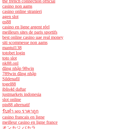
the french connection official
casino non aams
casino online stranieri
agen slot
qs88
casino en ligne argent réel
meilleurs sites de paris sportifs
best online casino uae real money
siti scommesse non aams
mantul138
totobet login
toto slot
nk88.onl
đăng nhập 98win
789win đăng nhập
Sildenafil
togel88
iblis4d daftar
justmarkets indonesia
slot online
pin88 alternatif
รับทํา seo ราคาถูก
casino francais en ligne
meilleur casino en ligne france
オンカジ バカラ