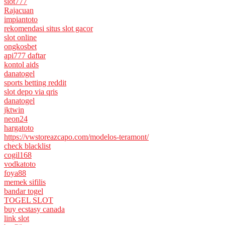
slot777
Rajacuan
impiantoto
rekomendasi situs slot gacor
slot online
ongkosbet
api777 daftar
kontol aids
danatogel
sports betting reddit
slot depo via qris
danatogel
jktwin
neon24
hargatoto
https://vwstoreazcapo.com/modelos-teramont/
check blacklist
cogil168
vodkatoto
foya88
memek sifilis
bandar togel
TOGEL SLOT
buy ecstasy canada
link slot