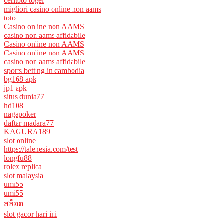
ceritoto togel
migliori casino online non aams
toto
Casino online non AAMS
casino non aams affidabile
Casino online non AAMS
Casino online non AAMS
casino non aams affidabile
sports betting in cambodia
bg168 apk
jp1 apk
situs dunia77
hd108
nagapoker
daftar madara77
KAGURA189
slot online
https://talenesia.com/test
longfu88
rolex replica
slot malaysia
umi55
umi55
สล็อต
slot gacor hari ini