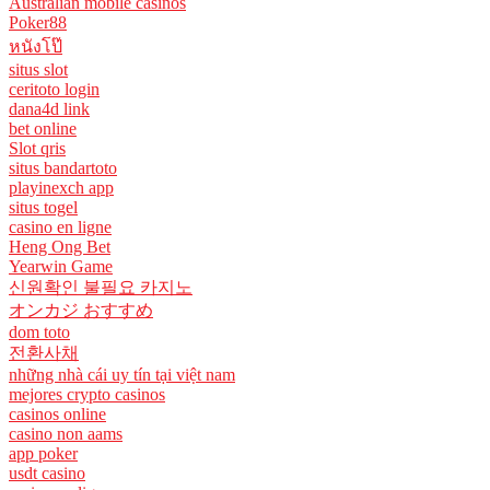
Australian mobile casinos
Poker88
หนังโป๊
situs slot
ceritoto login
dana4d link
bet online
Slot qris
situs bandartoto
playinexch app
situs togel
casino en ligne
Heng Ong Bet
Yearwin Game
신원확인 불필요 카지노
オンカジ おすすめ
dom toto
전환사채
những nhà cái uy tín tại việt nam
mejores crypto casinos
casinos online
casino non aams
app poker
usdt casino