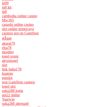
jp99
jp8 kh
jp8
cambodia online casino
Mw365
casushi online casino
slot online terpercaya
casinos not on GamStop
สล็อต
akurat79
elsa78
mostbet
togel resmi
alexistogel
slot
link haha178
kuatoto
gsnslot
non GamStop casinos
togel slot
suka288 login
api22 daftar
Yaarwin
suka288 alternatif