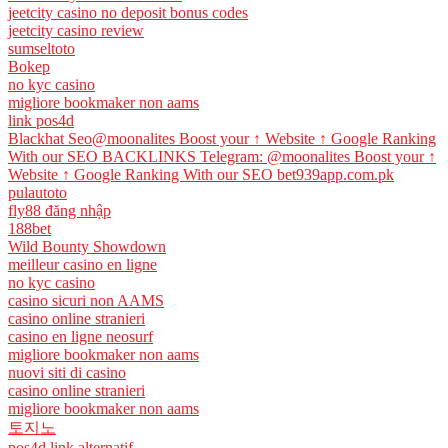
jeetcity casino no deposit bonus codes
jeetcity casino review
sumseltoto
Bokep
no kyc casino
migliore bookmaker non aams
link pos4d
Blackhat Seo@moonalites Boost your ↑ Website ↑ Google Ranking
With our SEO BACKLINKS Telegram: @moonalites Boost your ↑
Website ↑ Google Ranking With our SEO bet939app.com.pk
pulautoto
fly88 đăng nhập
188bet
Wild Bounty Showdown
meilleur casino en ligne
no kyc casino
casino sicuri non AAMS
casino online stranieri
casino en ligne neosurf
migliore bookmaker non aams
nuovi siti di casino
casino online stranieri
migliore bookmaker non aams
토지노
pos4d link alternatif