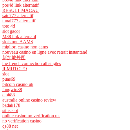
pos4d link alternatif
RESULT MACAU
sate777 alternatif
tunai777 alternatif
toto 4d
slot gacor
M88 link alternatif
slots non AAMS
migliori casino non aams
nouveau casino en ligne avec retrait instantané
新加坡外围
the french connection all singles
ILMUTOTO
slot
puas69
bitcoin casino uk
fangwin88
cipit88
australia online casino review
badak178
situs slot
online casino no verification uk
no verification casino
qs88 net