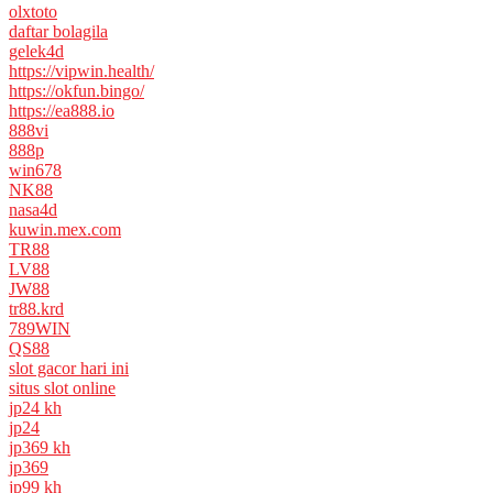
olxtoto
daftar bolagila
gelek4d
https://vipwin.health/
https://okfun.bingo/
https://ea888.io
888vi
888p
win678
NK88
nasa4d
kuwin.mex.com
TR88
LV88
JW88
tr88.krd
789WIN
QS88
slot gacor hari ini
situs slot online
jp24 kh
jp24
jp369 kh
jp369
jp99 kh