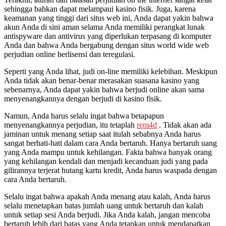
sehingga bahkan dapat melampaui kasino fisik. Juga, karena
keamanan yang tinggi dari situs web ini, Anda dapat yakin bahwa
akun Anda di sini aman selama Anda memiliki perangkat lunak
antispyware dan antivirus yang diperlukan terpasang di komputer
Anda dan bahwa Anda bergabung dengan situs world wide web
perjudian online berlisensi dan teregulasi.
Seperti yang Anda lihat, judi on-line memiliki kelebihan. Meskipun
Anda tidak akan benar-benar merasakan suasana kasino yang
sebenarnya, Anda dapat yakin bahwa berjudi online akan sama
menyenangkannya dengan berjudi di kasino fisik.
Namun, Anda harus selalu ingat bahwa betapapun
menyenangkannya perjudian, itu tetaplah
rem4d
. Tidak akan ada
jaminan untuk menang setiap saat itulah sebabnya Anda harus
sangat berhati-hati dalam cara Anda bertaruh. Hanya bertaruh uang
yang Anda mampu untuk kehilangan. Fakta bahwa banyak orang
yang kehilangan kendali dan menjadi kecanduan judi yang pada
gilirannya terjerat hutang kartu kredit, Anda harus waspada dengan
cara Anda bertaruh.
Selalu ingat bahwa apakah Anda menang atau kalah, Anda harus
selalu menetapkan batas jumlah uang untuk bertaruh dan kalah
untuk setiap sesi Anda berjudi. Jika Anda kalah, jangan mencoba
bertaruh lebih dari batas yang Anda tetapkan untuk mendapatkan