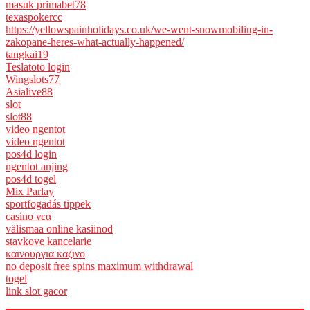
masuk primabet78
texaspokercc
https://yellowspainholidays.co.uk/we-went-snowmobiling-in-
zakopane-heres-what-actually-happened/
tangkai19
Teslatoto login
Wingslots77
Asialive88
slot
slot88
video ngentot
video ngentot
pos4d login
ngentot anjing
pos4d togel
Mix Parlay
sportfogadás tippek
casino νεα
välismaa online kasiinod
stavkove kancelarie
καινουργια καζινο
no deposit free spins maximum withdrawal
togel
link slot gacor