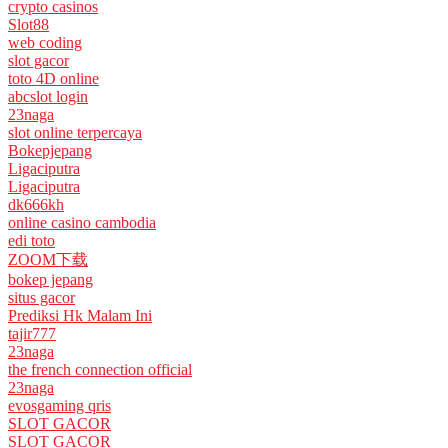
crypto casinos
Slot88
web coding
slot gacor
toto 4D online
abcslot login
23naga
slot online terpercaya
Bokepjepang
Ligaciputra
Ligaciputra
dk666kh
online casino cambodia
edi toto
ZOOM下载
bokep jepang
situs gacor
Prediksi Hk Malam Ini
tajir777
23naga
the french connection official
23naga
evosgaming qris
SLOT GACOR
SLOT GACOR