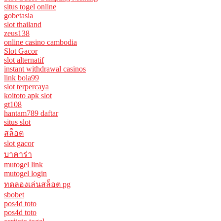
situs togel online
gobetasia
slot thailand
zeus138
online casino cambodia
Slot Gacor
slot alternatif
instant withdrawal casinos
link bola99
slot terpercaya
koitoto apk slot
gt108
hantam789 daftar
situs slot
สล็อต
slot gacor
บาคาร่า
mutogel link
mutogel login
ทดลองเล่นสล็อต pg
sbobet
pos4d toto
pos4d toto