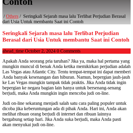
Contoh
/
Others
/
Seringkali Sejarah masa lalu Terlibat Perjudian Berasal
dari Usia Untuk membantu Saat ini Contoh
Seringkali Sejarah masa lalu Terlibat Perjudian
Berasal dari Usia Untuk membantu Saat ini Contoh
ahead_time
October 2, 2024
0 Comments
Apakah Anda seorang pria taruhan? Jika ya, maka hal pertama yang
mungkin muncul di benak Anda ketika memikirkan perjudian adalah
Las Vegas atau Atlantic City. Tentu tempat-tempat ini dapat memberi
Anda banyak kesenangan dan hiburan. Namun, bepergian jauh-jauh
ke Las Vegas mungkin tampak tidak praktis. Jika Anda tidak ingin
bepergian ke negara bagian lain hanya untuk bersenang-senang
berjudi, maka Anda mungkin ingin mencoba judi on-line.
Judi on-line sekarang menjadi salah satu cara paling populer untuk
dicoba jika keberuntungan ada di pihak Anda. Hari ini, Anda akan
melihat ribuan orang berjudi di internet dan ribuan lainnya
bergabung setiap hari. Jika Anda suka berjudi, maka Anda pasti
akan menyukai judi on-line.