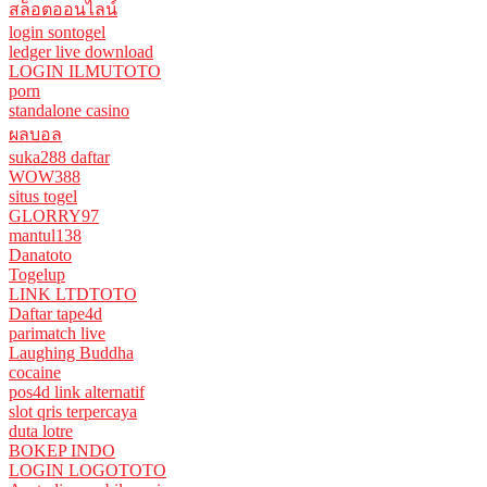
สล็อตออนไลน์
login sontogel
ledger live download
LOGIN ILMUTOTO
porn
standalone casino
ผลบอล
suka288 daftar
WOW388
situs togel
GLORRY97
mantul138
Danatoto
Togelup
LINK LTDTOTO
Daftar tape4d
parimatch live
Laughing Buddha
cocaine
pos4d link alternatif
slot qris terpercaya
duta lotre
BOKEP INDO
LOGIN LOGOTOTO