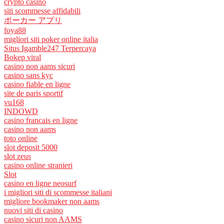
crypto casino
siti scommesse affidabili
ポーカー アプリ
foya88
migliori siti poker online italia
Situs Igamble247 Terpercaya
Bokep viral
casino non aams sicuri
casino sans kyc
casino fiable en ligne
site de paris sportif
vu168
INDOWD
casino francais en ligne
casino non aams
toto online
slot deposit 5000
slot zeus
casino online stranieri
Slot
casino en ligne neosurf
i migliori siti di scommesse italiani
migliore bookmaker non aams
nuovi siti di casino
casino sicuri non AAMS