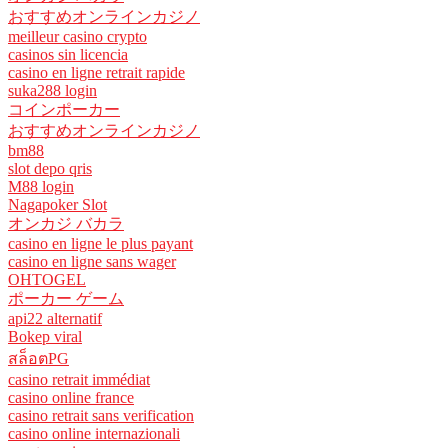
おすすめオンラインカジノ
meilleur casino crypto
casinos sin licencia
casino en ligne retrait rapide
suka288 login
コインポーカー
おすすめオンラインカジノ
bm88
slot depo qris
M88 login
Nagapoker Slot
オンカジ バカラ
casino en ligne le plus payant
casino en ligne sans wager
OHTOGEL
ポーカー ゲーム
api22 alternatif
Bokep viral
สล็อตPG
casino retrait immédiat
casino online france
casino retrait sans verification
casino online internazionali