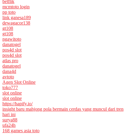
betflik
mcmtoto login
pp toto
link ganesa189
dewagacor138
gt108
gt108
ngawitoto
danatogel
pos4d slot
pos4d slot
atlas pro
danatogel
dana4d
avtoto
Agen Slot Online
toko777
slot online
slot online
https://hapify.io/
insight baru mahjong pola bermain cerdas yang muncul dari tren
hari ini
surya88
ufa24h
168 games asia toto