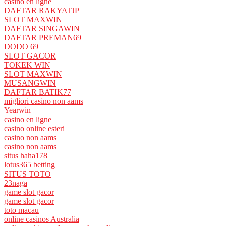
casino en ligne
DAFTAR RAKYATJP
SLOT MAXWIN
DAFTAR SINGAWIN
DAFTAR PREMAN69
DODO 69
SLOT GACOR
TOKEK WIN
SLOT MAXWIN
MUSANGWIN
DAFTAR BATIK77
migliori casino non aams
Yearwin
casino en ligne
casino online esteri
casino non aams
casino non aams
situs haha178
lotus365 betting
SITUS TOTO
23naga
game slot gacor
game slot gacor
toto macau
online casinos Australia