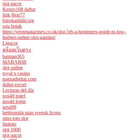
slot gacor
Kenzo168 daftar
link jhon77
biirokanhilir.org
raja botak
https://ventmagazines.co.uk/slot-5rb-a-beginners-guide-to-low-
budget-online-slot-gaming/
Ligacor
สล็อตเว็บตรง
batman365
MABAR88
slot online
royal x casino
naguadigital.com
dubai escort
Lecturas del día
pos4d togel
pos4d login
sena99
bettingsida utan svensk licens
situs toto slot
jitutoto
slot 1000
slot gacor