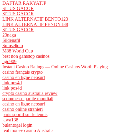
DAFTAR RAKYATJP
SITUS GACOR
SITUS GACOR
LINK ALTERNATIF BENTO123
LINK ALTERNATIF FENDY188
SITUS GACOR
23naga
Sildenafil
Sumseltoto
M88 World Cup
best non gamstop casinos
hgo909
Instant Casino Ratings — Online Casinos Worth Playing
casino français crypto
casino en ligne neosurf
link pos4d
link pos4d
crypto casino australia review
scommesse partite mondiali
casino en ligne neosurf
casino online stranieri
paris sportif sur le tennis
jawa138
bulantogel login
real money casino Australia