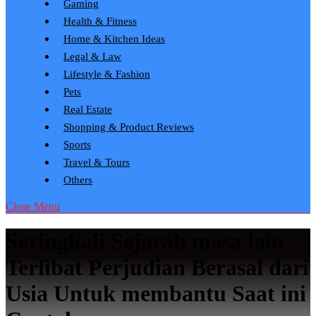
Gaming
Health & Fitness
Home & Kitchen Ideas
Legal & Law
Lifestyle & Fashion
Pets
Real Estate
Shopping & Product Reviews
Sports
Travel & Tours
Others
Close Menu
Seringkali Sejarah masa lalu
Terlibat Perjudian Berasal dari
Usia Untuk membantu Saat ini