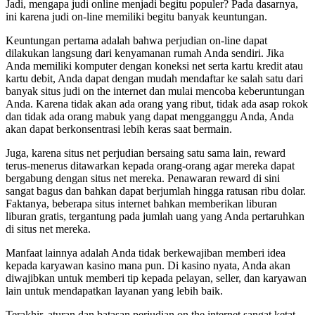
Jadi, mengapa judi online menjadi begitu populer? Pada dasarnya,
ini karena judi on-line memiliki begitu banyak keuntungan.
Keuntungan pertama adalah bahwa perjudian on-line dapat
dilakukan langsung dari kenyamanan rumah Anda sendiri. Jika
Anda memiliki komputer dengan koneksi net serta kartu kredit atau
kartu debit, Anda dapat dengan mudah mendaftar ke salah satu dari
banyak situs judi on the internet dan mulai mencoba keberuntungan
Anda. Karena tidak akan ada orang yang ribut, tidak ada asap rokok
dan tidak ada orang mabuk yang dapat mengganggu Anda, Anda
akan dapat berkonsentrasi lebih keras saat bermain.
Juga, karena situs net perjudian bersaing satu sama lain, reward
terus-menerus ditawarkan kepada orang-orang agar mereka dapat
bergabung dengan situs net mereka. Penawaran reward di sini
sangat bagus dan bahkan dapat berjumlah hingga ratusan ribu dolar.
Faktanya, beberapa situs internet bahkan memberikan liburan
liburan gratis, tergantung pada jumlah uang yang Anda pertaruhkan
di situs net mereka.
Manfaat lainnya adalah Anda tidak berkewajiban memberi idea
kepada karyawan kasino mana pun. Di kasino nyata, Anda akan
diwajibkan untuk memberi tip kepada pelayan, seller, dan karyawan
lain untuk mendapatkan layanan yang lebih baik.
Terakhir, aturan dan batasan perjudian on the internet sangat ketat