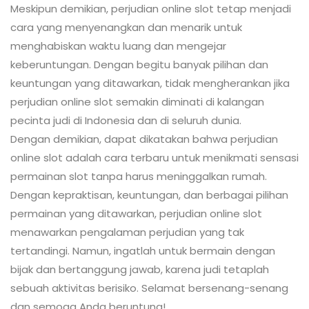
Meskipun demikian, perjudian online slot tetap menjadi
cara yang menyenangkan dan menarik untuk
menghabiskan waktu luang dan mengejar
keberuntungan. Dengan begitu banyak pilihan dan
keuntungan yang ditawarkan, tidak mengherankan jika
perjudian online slot semakin diminati di kalangan
pecinta judi di Indonesia dan di seluruh dunia.
Dengan demikian, dapat dikatakan bahwa perjudian
online slot adalah cara terbaru untuk menikmati sensasi
permainan slot tanpa harus meninggalkan rumah.
Dengan kepraktisan, keuntungan, dan berbagai pilihan
permainan yang ditawarkan, perjudian online slot
menawarkan pengalaman perjudian yang tak
tertandingi. Namun, ingatlah untuk bermain dengan
bijak dan bertanggung jawab, karena judi tetaplah
sebuah aktivitas berisiko. Selamat bersenang-senang
dan semoga Anda beruntung!