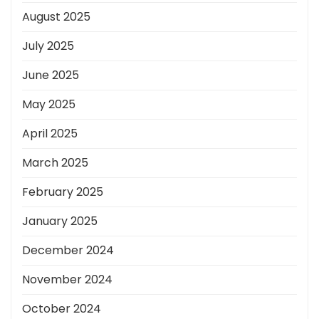
August 2025
July 2025
June 2025
May 2025
April 2025
March 2025
February 2025
January 2025
December 2024
November 2024
October 2024