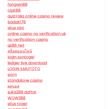
fangwin88
cipit88
australia online casino review
badak178
situs slot
online casino no verification uk
no verification casino
qs88 net
สล็อตออนไลน์
login sontogel
ledger live download
LOGIN ILMUTOTO
porn
standalone casino
ผลบอล
suka288 daftar
WOW388
situs togel