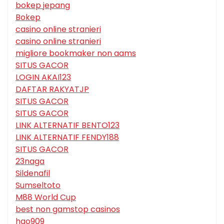
bokep jepang
Bokep
casino online stranieri
casino online stranieri
migliore bookmaker non aams
SITUS GACOR
LOGIN AKAI123
DAFTAR RAKYATJP
SITUS GACOR
SITUS GACOR
LINK ALTERNATIF BENTO123
LINK ALTERNATIF FENDY188
SITUS GACOR
23naga
Sildenafil
Sumseltoto
M88 World Cup
best non gamstop casinos
hgo909