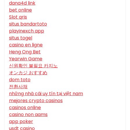
dana4d link
bet online
Slot qris
situs bandartoto
playinexch app
situs togel
casino en ligne
Heng Ong Bet
Yearwin Game
신원확인 불필요 카지노
オンカジ おすすめ
dom toto
전환사채
những nhà cái uy tín tại việt nam
mejores crypto casinos
casinos online
casino non aams
app poker
usdt casino