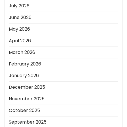
July 2026
June 2026
May 2026
April 2026
March 2026
February 2026
January 2026
December 2025
November 2025
October 2025
September 2025