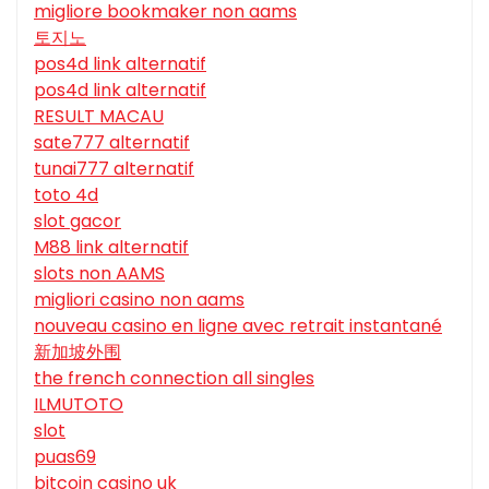
migliore bookmaker non aams
토지노
pos4d link alternatif
pos4d link alternatif
RESULT MACAU
sate777 alternatif
tunai777 alternatif
toto 4d
slot gacor
M88 link alternatif
slots non AAMS
migliori casino non aams
nouveau casino en ligne avec retrait instantané
新加坡外围
the french connection all singles
ILMUTOTO
slot
puas69
bitcoin casino uk