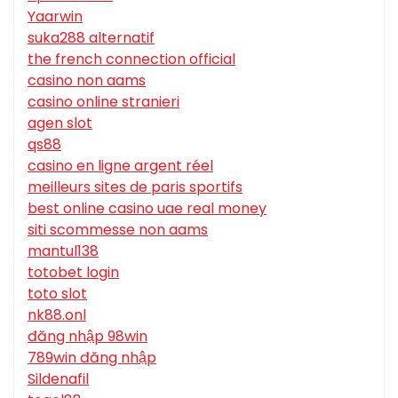
Yaarwin
suka288 alternatif
the french connection official
casino non aams
casino online stranieri
agen slot
qs88
casino en ligne argent réel
meilleurs sites de paris sportifs
best online casino uae real money
siti scommesse non aams
mantul138
totobet login
toto slot
nk88.onl
đăng nhập 98win
789win đăng nhập
Sildenafil