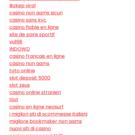
Bokep viral
casino non aams sicuri
casino sans kyc
casino fiable en ligne
site de paris sportif
vu168
INDOWD
casino francais en ligne
casino non aams
toto online
slot deposit 5000
slot zeus
casino online stranieri
Slot
casino en ligne neosurf
i migliori siti di scommesse italiani
migliore bookmaker non aams
nuovi siti di casino