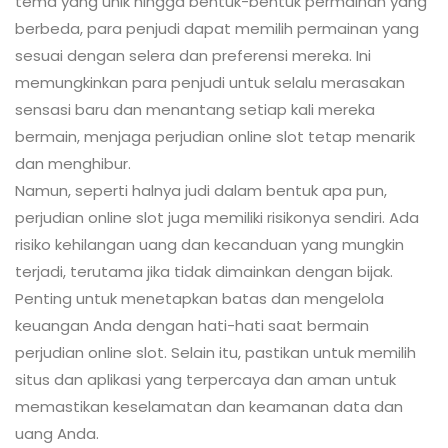
tema yang unik hingga bentuk-bentuk permainan yang
berbeda, para penjudi dapat memilih permainan yang
sesuai dengan selera dan preferensi mereka. Ini
memungkinkan para penjudi untuk selalu merasakan
sensasi baru dan menantang setiap kali mereka
bermain, menjaga perjudian online slot tetap menarik
dan menghibur.
Namun, seperti halnya judi dalam bentuk apa pun,
perjudian online slot juga memiliki risikonya sendiri. Ada
risiko kehilangan uang dan kecanduan yang mungkin
terjadi, terutama jika tidak dimainkan dengan bijak.
Penting untuk menetapkan batas dan mengelola
keuangan Anda dengan hati-hati saat bermain
perjudian online slot. Selain itu, pastikan untuk memilih
situs dan aplikasi yang terpercaya dan aman untuk
memastikan keselamatan dan keamanan data dan
uang Anda.