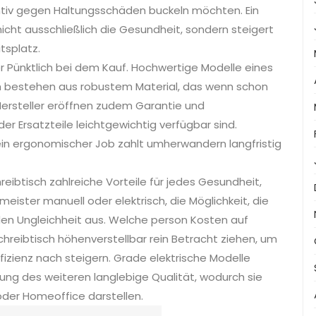
tiv gegen Haltungsschäden buckeln möchten. Ein
nicht ausschließlich die Gesundheit, sondern steigert
tsplatz.
er Pünktlich bei dem Kauf. Hochwertige Modelle eines
ch bestehen aus robustem Material, das wenn schon
e Hersteller eröffnen zudem Garantie und
r Ersatzteile leichtgewichtig verfügbar sind.
 ein ergonomischer Job zahlt umherwandern langfristig
eibtisch zahlreiche Vorteile für jedes Gesundheit,
ister manuell oder elektrisch, die Möglichkeit, die
den Ungleichheit aus. Welche person Kosten auf
chreibtisch höhenverstellbar rein Betracht ziehen, um
zienz nach steigern. Grade elektrische Modelle
ng des weiteren langlebige Qualität, wodurch sie
oder Homeoffice darstellen.