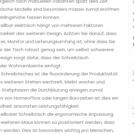
rgleich nach manuellen Varianten spart dies Zeit
ktrische Modelle sind besonders massiv zumal eröffnen
ieblingshöhe fassen können.
ellbar elektrisch hängt von mehreren Faktoren
arkeit des weiteren Design. Achten Sie darauf, dass
er, Monitor und Lieferungsumfang ist, ohne dass Sie
e der Tisch robust genug sein, um selbst schwerere
esign sorgt dafür, dass der Schreibtisch
oder Wohnambiente einfügt.
 Schreibtisches ist die fluorörderung der Produktivität.
es weiteren Stehen wechselt, bleibt wacher und
rze Stehphasen die Durchblutung anregen zumal
en von Homeoffice oder langen Bürozeiten ist dies ein
dheit ansonsten Leistungsfähigkeit.
tellbarer Schreibtisch die ergonomische Anpassung
s weiteren Maus können so positioniert werden, dass
werden. Dies ist besonders wichtig pro Menschen,