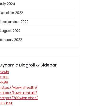
July 2024
October 2022
September 2022
August 2022
January 2022
Dynamic Blogroll & Sidebar
okwin
TG88
NK88
https://vipwin.health/
https://kuwin.rentals/
https://789winn.chat/
88k bet