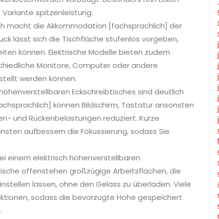
 Variante spitzenleistung.
isch macht die Akkommodation [fachsprachlich] der
ck lässt sich die Tischfläche stufenlos vorgeben,
reiten können. Elektrische Modelle bieten zudem
schiedliche Monitore, Computer oder andere
stellt werden können.
höhenverstellbaren Eckschreibtisches sind deutlich
fachsprachlich] können Bildschirm, Tastatur ansonsten
en- und Rückenbelastungen reduziert. Kurze
nsten aufbessern die Fokussierung, sodass Sie
ei einem elektrisch höhenverstellbaren
Tische offenstehen großzügige Arbeitsflächen, die
nstellen lassen, ohne den Gelass zu überladen. Viele
tionen, sodass die bevorzugte Höhe gespeichert
.