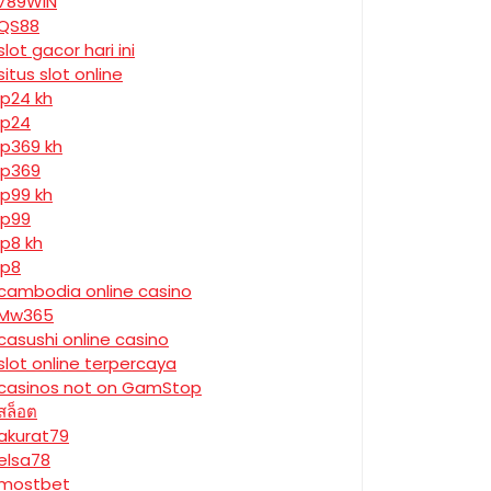
789WIN
QS88
slot gacor hari ini
situs slot online
jp24 kh
jp24
jp369 kh
jp369
jp99 kh
jp99
jp8 kh
jp8
cambodia online casino
Mw365
casushi online casino
slot online terpercaya
casinos not on GamStop
สล็อต
akurat79
elsa78
mostbet