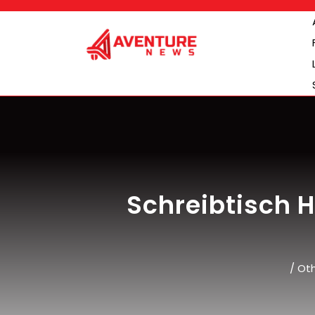
Skip
to
content
Schreibtisch H
/
Ot