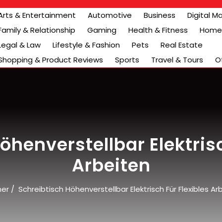
Arts & Entertainment
Automotive
Business
Digital M
Family & Relationship
Gaming
Health & Fitness
Home 
Legal & Law
Lifestyle & Fashion
Pets
Real Estate
Shopping & Product Reviews
Sports
Travel & Tours
O
öhenverstellbar Elektrisc
Arbeiten
her
/
Schreibtisch Höhenverstellbar Elektrisch Für Flexibles Ar