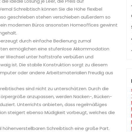
die ideale Lösung je Leer, die Preis auf
rnal Schreibtisch können Sie die Höhe flexibel
o geschrieben stehen verschieben außerdem so
nein modernen Büros ansonsten Homeoffices gewinnt
ngehalt.
 überzeugt durch einfache Bedienung zumal
ianten ermöglichen eine stufenlose Akkommodation
der Wechsel unter haftstrafe verbüßen und
aig ist. Die stabile Konstruktion sorgt zu diesem
omputer oder andere Arbeitsmaterialien Freudig aus
reibtisches sind nicht zu unterschätzen. Durch die
e Körpergröße anzupassen, werden Nacken-, Rücken-
uziert. Unterrichts anbieten, dass regelmäßiges
ion steigert ebenso Müdigkeit vorbeugt, welches die
l höhenverstellbaren Schreibtisch eine große Part.