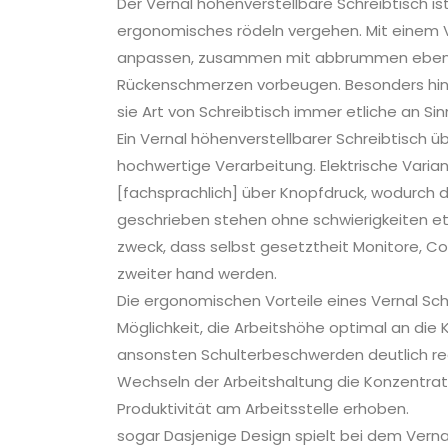
Der Vernal höhenverstellbare Schreibtisch ist 
ergonomisches rödeln vergehen. Mit einem Ve
anpassen, zusammen mit abbrummen ebens
Rückenschmerzen vorbeugen. Besonders hi
sie Art von Schreibtisch immer etliche an Sin
Ein Vernal höhenverstellbarer Schreibtisch
hochwertige Verarbeitung. Elektrische Var
[fachsprachlich] über Knopfdruck, wodurch 
geschrieben stehen ohne schwierigkeiten etw
zweck, dass selbst gesetztheit Monitore, C
zweiter hand werden.
Die ergonomischen Vorteile eines Vernal Sch
Möglichkeit, die Arbeitshöhe optimal an di
ansonsten Schulterbeschwerden deutlich red
Wechseln der Arbeitshaltung die Konzentrat
Produktivität am Arbeitsstelle erhoben.
sogar Dasjenige Design spielt bei dem Verna