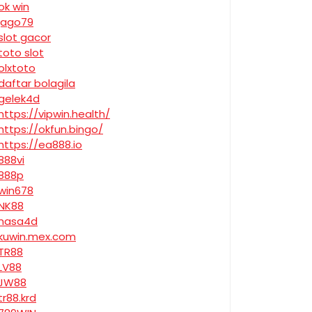
ok win
jago79
slot gacor
toto slot
olxtoto
daftar bolagila
gelek4d
https://vipwin.health/
https://okfun.bingo/
https://ea888.io
888vi
888p
win678
NK88
nasa4d
kuwin.mex.com
TR88
LV88
JW88
tr88.krd