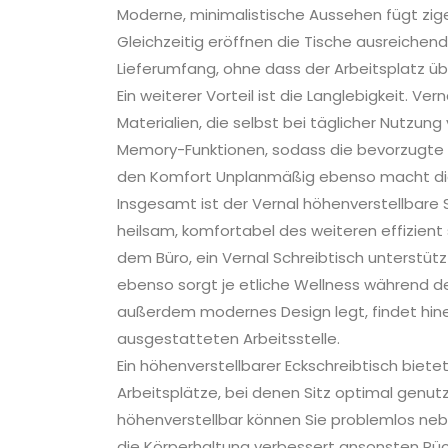
Moderne, minimalistische Aussehen fügt zig
Gleichzeitig eröffnen die Tische ausreichen
Lieferumfang, ohne dass der Arbeitsplatz üb
Ein weiterer Vorteil ist die Langlebigkeit. V
Materialien, die selbst bei täglicher Nutzung
Memory-Funktionen, sodass die bevorzugte 
den Komfort Unplanmäßig ebenso macht di
Insgesamt ist der Vernal höhenverstellbare S
heilsam, komfortabel des weiteren effizien
dem Büro, ein Vernal Schreibtisch unterstütz
ebenso sorgt je etliche Wellness während de
außerdem modernes Design legt, findet hine
ausgestatteten Arbeitsstelle.
Ein höhenverstellbarer Eckschreibtisch biet
Arbeitsplätze, bei denen Sitz optimal genutz
höhenverstellbar können Sie problemlos neb
die Körperhaltung verbessert ansonsten Rü