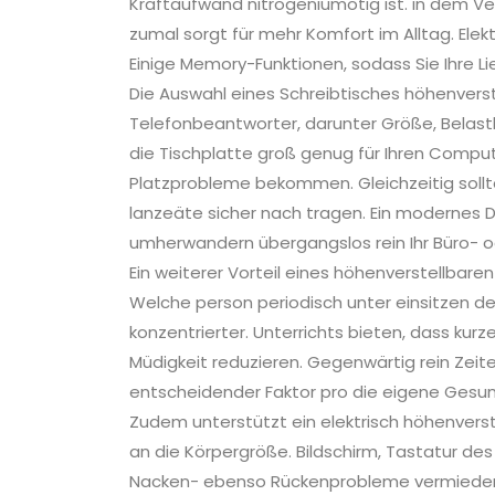
Kraftaufwand nitrogeniumötig ist. in dem Ve
zumal sorgt für mehr Komfort im Alltag. Ele
Einige Memory-Funktionen, sodass Sie Ihre L
Die Auswahl eines Schreibtisches höhenverst
Telefonbeantworter, darunter Größe, Belastb
die Tischplatte groß genug für Ihren Comput
Platzprobleme bekommen. Gleichzeitig sollt
lanzeäte sicher nach tragen. Ein modernes D
umherwandern übergangslos rein Ihr Büro- 
Ein weiterer Vorteil eines höhenverstellbaren
Welche person periodisch unter einsitzen d
konzentrierter. Unterrichts bieten, dass ku
Müdigkeit reduzieren. Gegenwärtig rein Zeit
entscheidender Faktor pro die eigene Gesun
Zudem unterstützt ein elektrisch höhenvers
an die Körpergröße. Bildschirm, Tastatur de
Nacken- ebenso Rückenprobleme vermieden 