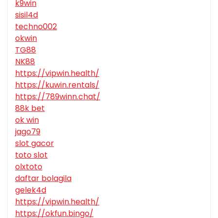
k9win
sisil4d
techno002
okwin
TG88
NK88
https://vipwin.health/
https://kuwin.rentals/
https://789winn.chat/
88k bet
ok win
jago79
slot gacor
toto slot
olxtoto
daftar bolagila
gelek4d
https://vipwin.health/
https://okfun.bingo/