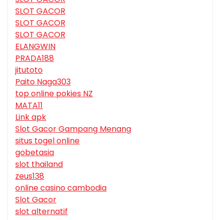
SLOT GACOR
SLOT GACOR
SLOT GACOR
ELANGWIN
PRADA188
jitutoto
Paito Naga303
top online pokies NZ
MATA11
Link apk
Slot Gacor Gampang Menang
situs togel online
gobetasia
slot thailand
zeus138
online casino cambodia
Slot Gacor
slot alternatif