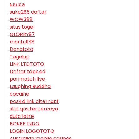
ผลบอล
suka288 daftar
WOW388
situs togel
GLORRY97
mantul138
Danatoto
Togelup
LINK LTDTOTO
Daftar tape4d
parimatch live
Laughing Buddha
cocaine
pos4d link alternatif
slot qris terpercaya
duta lotre
BOKEP INDO
LOGIN LOGOTOTO
Australian mobile casinos