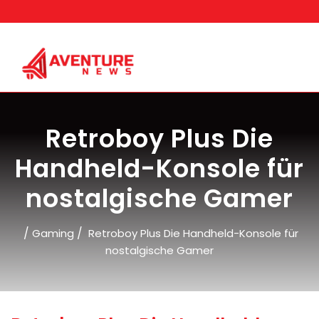
Skip
to
content
Retroboy Plus Die
Handheld-Konsole für
nostalgische Gamer
/
/
Gaming
Retroboy Plus Die Handheld-Konsole für
nostalgische Gamer