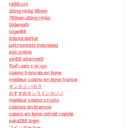
nk88.onl
đăng nhập 98win
789win đăng nhập
Sildenafil
togel88
iblis4d daftar
justmarkets indonesia
slot online
pin88 alternatif
รับทํา seo ราคาถูก
casino francais en ligne
meilleur casino en ligne france
オンカジ バカラ
おすすめオンラインカジノ
meilleur casino crypto
casinos sin licencia
casino en ligne retrait rapide
suka288 login
コインポーカー