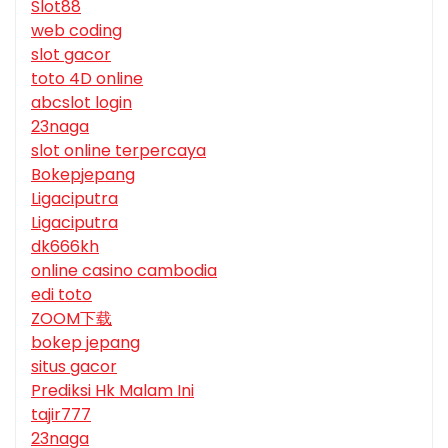
Slot88
web coding
slot gacor
toto 4D online
abcslot login
23naga
slot online terpercaya
Bokepjepang
Ligaciputra
Ligaciputra
dk666kh
online casino cambodia
edi toto
ZOOM下载
bokep jepang
situs gacor
Prediksi Hk Malam Ini
tajir777
23naga