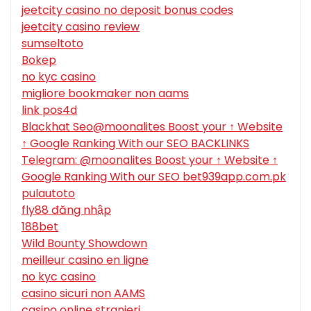
jeetcity casino no deposit bonus codes
jeetcity casino review
sumseltoto
Bokep
no kyc casino
migliore bookmaker non aams
link pos4d
Blackhat Seo@moonalites Boost your ↑ Website
↑ Google Ranking With our SEO BACKLINKS
Telegram: @moonalites Boost your ↑ Website ↑
Google Ranking With our SEO bet939app.com.pk
pulautoto
fly88 đăng nhập
188bet
Wild Bounty Showdown
meilleur casino en ligne
no kyc casino
casino sicuri non AAMS
casino online stranieri