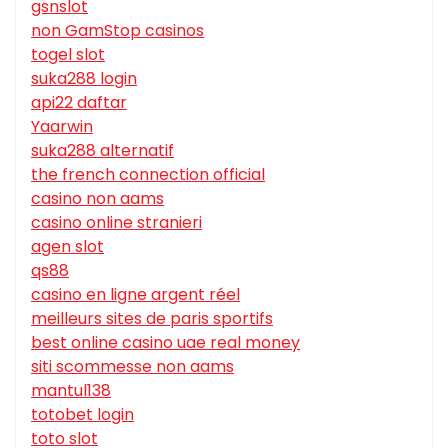
gsnslot
non GamStop casinos
togel slot
suka288 login
api22 daftar
Yaarwin
suka288 alternatif
the french connection official
casino non aams
casino online stranieri
agen slot
qs88
casino en ligne argent réel
meilleurs sites de paris sportifs
best online casino uae real money
siti scommesse non aams
mantul138
totobet login
toto slot