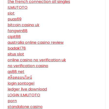
the french connection all singles
ILMUTOTO
slot
puas69
bitcoin casino uk
fangwin88
cipit88
australia online casino review
badak178
situs slot
online casino no verification uk
no verification casino
qs88 net
สล็อตออนไลน์
login sontogel
ledger live download
LOGIN ILMUTOTO
porn
standalone casino