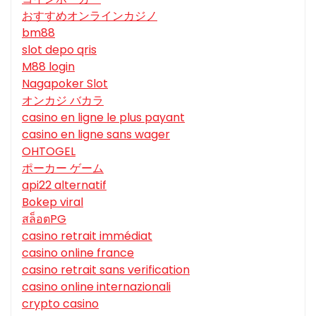
おすすめオンラインカジノ
bm88
slot depo qris
M88 login
Nagapoker Slot
オンカジ バカラ
casino en ligne le plus payant
casino en ligne sans wager
OHTOGEL
ポーカー ゲーム
api22 alternatif
Bokep viral
สล็อตPG
casino retrait immédiat
casino online france
casino retrait sans verification
casino online internazionali
crypto casino