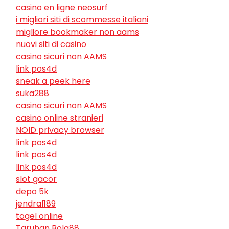
casino en ligne neosurf
i migliori siti di scommesse italiani
migliore bookmaker non aams
nuovi siti di casino
casino sicuri non AAMS
link pos4d
sneak a peek here
suka288
casino sicuri non AAMS
casino online stranieri
NOID privacy browser
link pos4d
link pos4d
link pos4d
slot gacor
depo 5k
jendral189
togel online
Taruhan Bola88