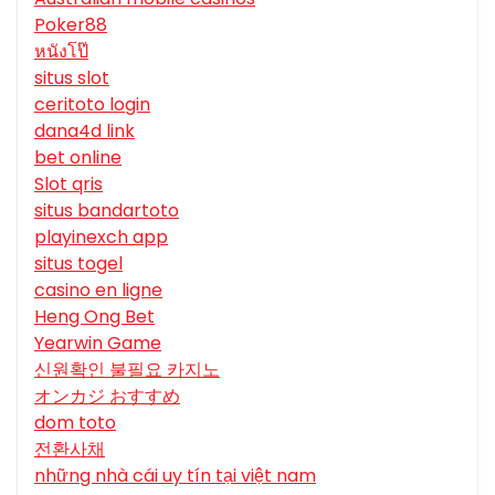
Poker88
หนังโป๊
situs slot
ceritoto login
dana4d link
bet online
Slot qris
situs bandartoto
playinexch app
situs togel
casino en ligne
Heng Ong Bet
Yearwin Game
신원확인 불필요 카지노
オンカジ おすすめ
dom toto
전환사채
những nhà cái uy tín tại việt nam