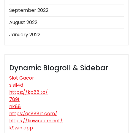
September 2022
August 2022
January 2022
Dynamic Blogroll & Sidebar
Slot Gacor
sisil4d
https://kp88.to/
789f
nk88
https:/qs888.it.com/
https://kuwincom.net/
k9win app