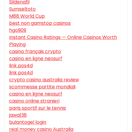
Sildenafil
Sumseltoto
M88 World Cup
best non gamstop casinos
hgo909
Instant Casino Ratings — Online Casinos Worth
Playing
casino français crypto
casino en ligne neosurf
link pos4d
link pos4d
crypto casino australia review
scommesse partite mondiali
casino en ligne neosurf
casino online stranieri
paris sportif sur le tennis
jawa138
bulantogel login
real money casino Australia