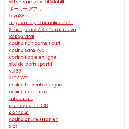
siti scommesse affidabili
ポーカー アプリ
foya88
migliori siti poker online italia
Situs Igamble247 Terpercaya
Bokep viral
casino non aams sicuri
casino sans kyc
casino fiable en ligne
site de paris sportif
vu168
INDOWD
casino francais en ligne
casino non aams
toto online
slot deposit 5000
slot zeus
casino online stranieri
Slot