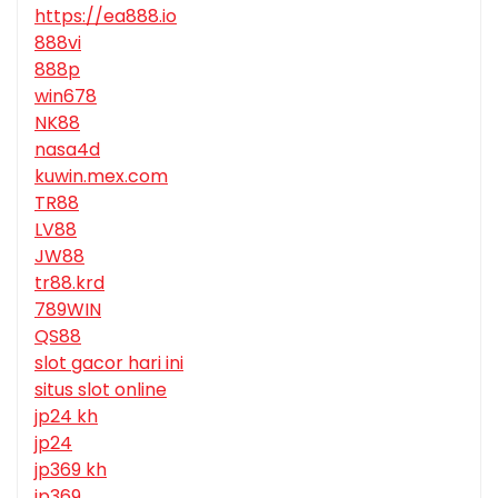
https://ea888.io
888vi
888p
win678
NK88
nasa4d
kuwin.mex.com
TR88
LV88
JW88
tr88.krd
789WIN
QS88
slot gacor hari ini
situs slot online
jp24 kh
jp24
jp369 kh
jp369