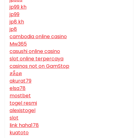
jp99 kh
jp99
jp8 kh
jp8
cambodia online casino
Mw365
casushi online casino
slot online terpercaya
casinos not on GamStop
สล็อต
akurat79
elsa78
mostbet
togel resmi
alexistogel
slot
link haha178
kuatoto