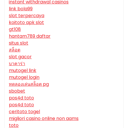
instant withdrawal casinos
link bola99
slot terpercaya
koitoto apk slot
gt108
hantam789 daftar
situs slot
สล็อต
slot gacor
บาคาร่า
mutogel link
mutogel login
ทดลองเล่นสล็อต pg
sbobet
pos4d toto
pos4d toto
ceritoto togel
migliori casino online non aams
toto