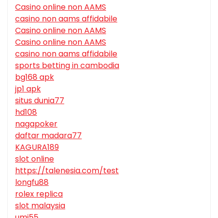
Casino online non AAMS
casino non aams affidabile
Casino online non AAMS
Casino online non AAMS
casino non aams affidabile
sports betting in cambodia
bg168 apk
jp1 apk
situs dunia77
hd108
nagapoker
daftar madara77
KAGURA189
slot online
https://talenesia.com/test
longfu88
rolex replica
slot malaysia
umi55