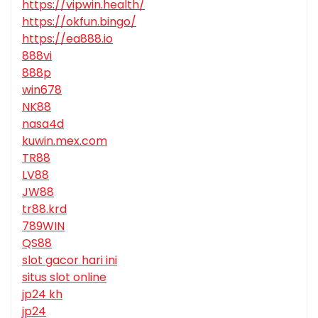
https://vipwin.health/
https://okfun.bingo/
https://ea888.io
888vi
888p
win678
NK88
nasa4d
kuwin.mex.com
TR88
LV88
JW88
tr88.krd
789WIN
QS88
slot gacor hari ini
situs slot online
jp24 kh
jp24