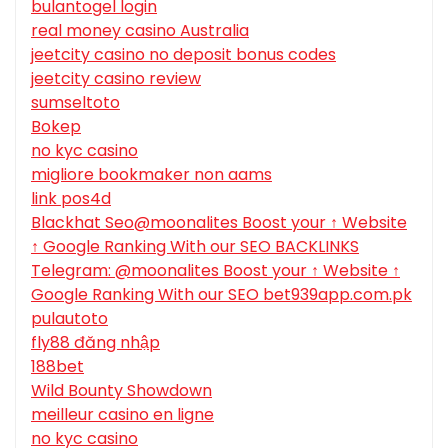
bulantogel login
real money casino Australia
jeetcity casino no deposit bonus codes
jeetcity casino review
sumseltoto
Bokep
no kyc casino
migliore bookmaker non aams
link pos4d
Blackhat Seo@moonalites Boost your ↑ Website
↑ Google Ranking With our SEO BACKLINKS
Telegram: @moonalites Boost your ↑ Website ↑
Google Ranking With our SEO bet939app.com.pk
pulautoto
fly88 đăng nhập
188bet
Wild Bounty Showdown
meilleur casino en ligne
no kyc casino