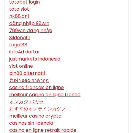
totobet login
toto slot
nk88.onl
đăng nhập 98win
789win đăng nhập
Sildenafil
togel88
iblis4d daftar
justmarkets indonesia
slot online
pin88 alternatif
รับทํา seo ราคาถูก
casino francais en ligne
meilleur casino en ligne france
オンカジ バカラ
おすすめオンラインカジノ
meilleur casino crypto
casinos sin licencia
casino en ligne retrait rapide