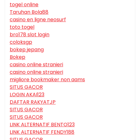
togel online
Taruhan Bola88
casino en ligne neosurf
toto togel
bro178 slot login
coloksgp
bokep jepang
Bokep
casino online stranieri
casino online stranieri
migliore bookmaker non aams
SITUS GACOR
LOGIN AKAI123
DAFTAR RAKYATJP
SITUS GACOR
SITUS GACOR
LINK ALTERNATIF BENTO123
LINK ALTERNATIF FENDY188
SITUS GACOR