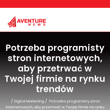
Skip
to
content
Potrzeba programisty
stron internetowych,
aby przetrwać w
Twojej firmie na rynku
trendów
/
/
Digital Marketing
Potrzeba programisty stron
internetowych, aby przetrwać w Twojej firmie na rynku