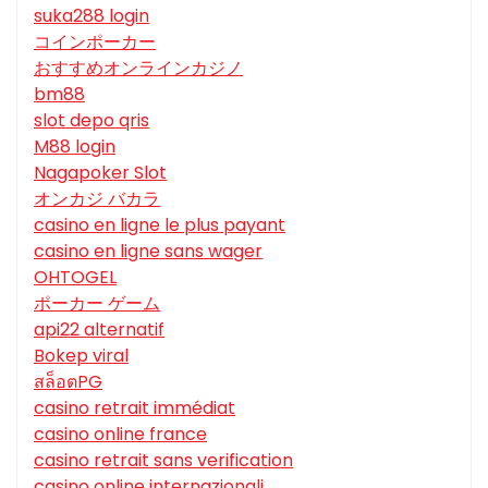
suka288 login
コインポーカー
おすすめオンラインカジノ
bm88
slot depo qris
M88 login
Nagapoker Slot
オンカジ バカラ
casino en ligne le plus payant
casino en ligne sans wager
OHTOGEL
ポーカー ゲーム
api22 alternatif
Bokep viral
สล็อตPG
casino retrait immédiat
casino online france
casino retrait sans verification
casino online internazionali