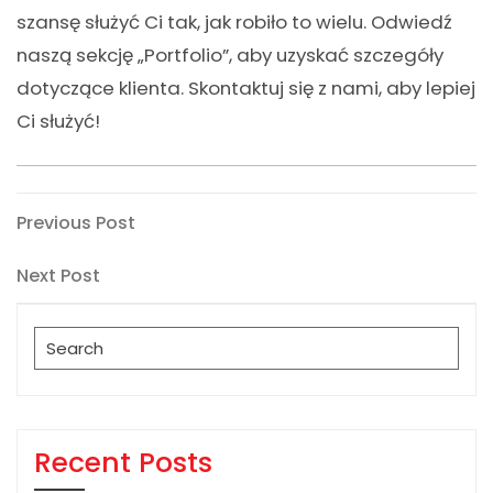
szansę służyć Ci tak, jak robiło to wielu. Odwiedź
naszą sekcję „Portfolio”, aby uzyskać szczegóły
dotyczące klienta. Skontaktuj się z nami, aby lepiej
Ci służyć!
Post
Previous
Previous Post
Post
navigation
Next
Next Post
Post
Search
for:
Recent Posts