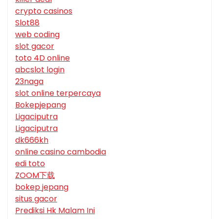
crypto casinos
Slot88
web coding
slot gacor
toto 4D online
abcslot login
23naga
slot online terpercaya
Bokepjepang
Ligaciputra
Ligaciputra
dk666kh
online casino cambodia
edi toto
ZOOM下载
bokep jepang
situs gacor
Prediksi Hk Malam Ini