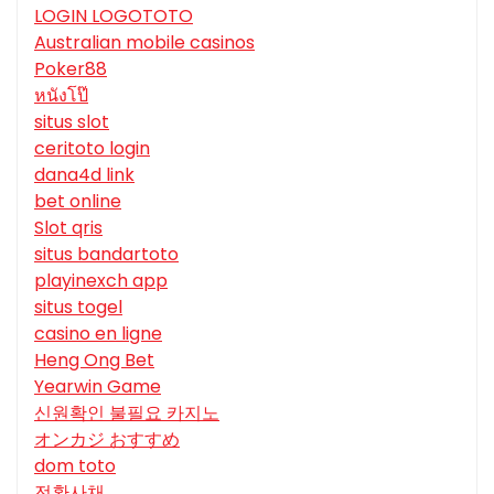
LOGIN LOGOTOTO
Australian mobile casinos
Poker88
หนังโป๊
situs slot
ceritoto login
dana4d link
bet online
Slot qris
situs bandartoto
playinexch app
situs togel
casino en ligne
Heng Ong Bet
Yearwin Game
신원확인 불필요 카지노
オンカジ おすすめ
dom toto
전환사채