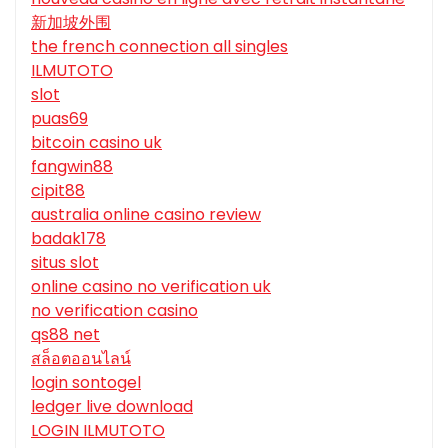
新加坡外围
the french connection all singles
ILMUTOTO
slot
puas69
bitcoin casino uk
fangwin88
cipit88
australia online casino review
badak178
situs slot
online casino no verification uk
no verification casino
qs88 net
สล็อตออนไลน์
login sontogel
ledger live download
LOGIN ILMUTOTO