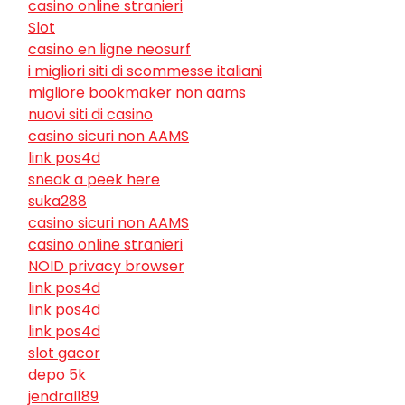
casino online stranieri
Slot
casino en ligne neosurf
i migliori siti di scommesse italiani
migliore bookmaker non aams
nuovi siti di casino
casino sicuri non AAMS
link pos4d
sneak a peek here
suka288
casino sicuri non AAMS
casino online stranieri
NOID privacy browser
link pos4d
link pos4d
link pos4d
slot gacor
depo 5k
jendral189