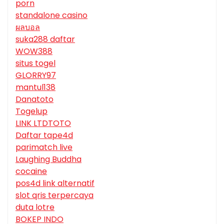
porn
standalone casino
ผลบอล
suka288 daftar
WOW388
situs togel
GLORRY97
mantul138
Danatoto
Togelup
LINK LTDTOTO
Daftar tape4d
parimatch live
Laughing Buddha
cocaine
pos4d link alternatif
slot qris terpercaya
duta lotre
BOKEP INDO