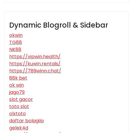
Dynamic Blogroll & Sidebar
okwin
TG88
NK88
https://vipwin.health/
https://kuwin.rentals/
https://789winn.chat/
88k bet
ok win
jago79
slot gacor
toto slot
olxtoto
daftar bolagila
gelek4d