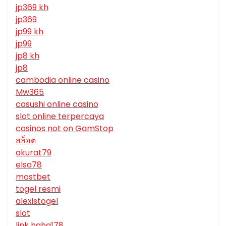
jp369 kh
jp369
jp99 kh
jp99
jp8 kh
jp8
cambodia online casino
Mw365
casushi online casino
slot online terpercaya
casinos not on GamStop
สล็อต
akurat79
elsa78
mostbet
togel resmi
alexistogel
slot
link haha178