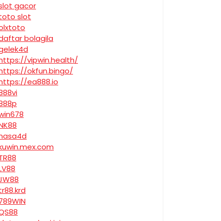
slot gacor
toto slot
olxtoto
daftar bolagila
gelek4d
https://vipwin.health/
https://okfun.bingo/
https://ea888.io
888vi
888p
win678
NK88
nasa4d
kuwin.mex.com
TR88
LV88
JW88
tr88.krd
789WIN
QS88