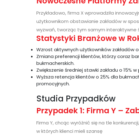
Nowoczesne Platformy Z
Przykładowo, firma X wprowadziła innowacyjną
użytkownikom obstawianie zakładów w sposób 
wyzwań, tworząc tym samym interaktywne ś
Statystyki Branżowe w Ro
Wzrost aktywnych użytkowników zakładów on
Zmiana preferencji klientów, którzy coraz b
bukmacherskich.
Zwiększenie średniej stawki zakładu o 15% w
Wyższa retencja klientów o 25% dla bukmach
promocyjnych.
Studia Przypadków
Przypadek 1: Firma Y – Z
Firma Y, chcąc wyróżnić się na tle konkurenc
w których klienci mieli szansę