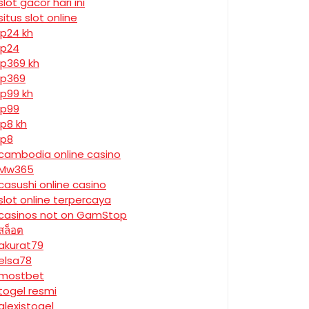
slot gacor hari ini
situs slot online
jp24 kh
jp24
jp369 kh
jp369
jp99 kh
jp99
jp8 kh
jp8
cambodia online casino
Mw365
casushi online casino
slot online terpercaya
casinos not on GamStop
สล็อต
akurat79
elsa78
mostbet
togel resmi
alexistogel