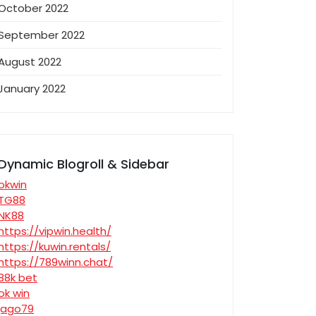
October 2022
September 2022
August 2022
January 2022
Dynamic Blogroll & Sidebar
okwin
TG88
NK88
https://vipwin.health/
https://kuwin.rentals/
https://789winn.chat/
88k bet
ok win
jago79