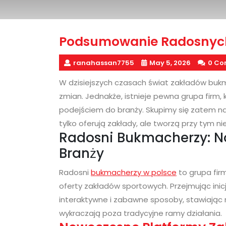
Podsumowanie Radosny
ranahassan7755
May 5, 2026
0 Co
W dzisiejszych czasach świat zakładów bukm
zmian. Jednakże, istnieje pewna grupa firm, k
podejściem do branży. Skupimy się zatem na
tylko oferują zakłady, ale tworzą przy tym 
Radosni Bukmacherzy: N
Branży
Radosni
bukmacherzy w polsce
to grupa firm
oferty zakładów sportowych. Przejmując inic
interaktywne i zabawne sposoby, stawiając n
wykraczają poza tradycyjne ramy działania.