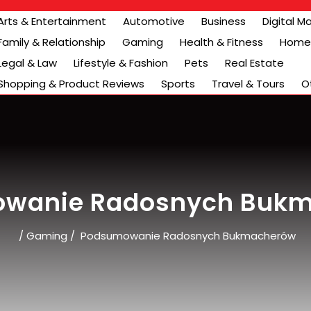
Arts & Entertainment
Automotive
Business
Digital M
Family & Relationship
Gaming
Health & Fitness
Home 
Legal & Law
Lifestyle & Fashion
Pets
Real Estate
Shopping & Product Reviews
Sports
Travel & Tours
O
wanie Radosnych Buk
/
Gaming
/
Podsumowanie Radosnych Bukmacherów