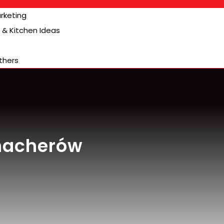
arketing
& Kitchen Ideas
thers
macherów