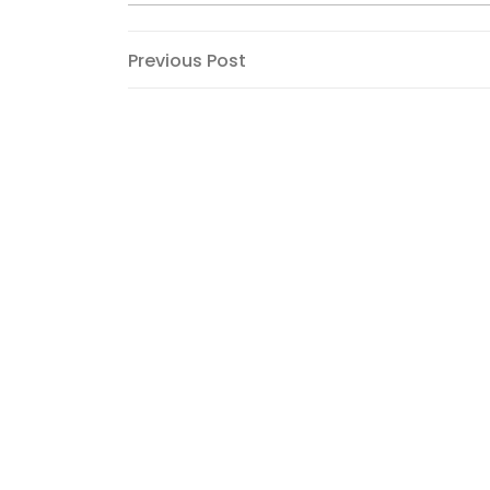
Post
Previous
Previous Post
Post
navigation