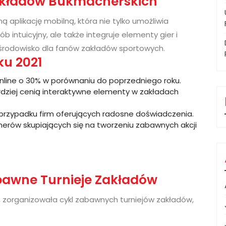
akładów Bukmacherskich
 aplikację mobilną, która nie tylko umożliwia
intuicyjny, ale także integruje elementy gier i
rodowisko dla fanów zakładów sportowych.
ku 2021
line o 30% w porównaniu do poprzedniego roku.
ardziej cenią interaktywne elementy w zakładach
 przypadku firm oferujących radosne doświadczenia.
erów skupiających się na tworzeniu zabawnych akcji
abawne Turnieje Zakładów
ji, zorganizowała cykl zabawnych turniejów zakładów,