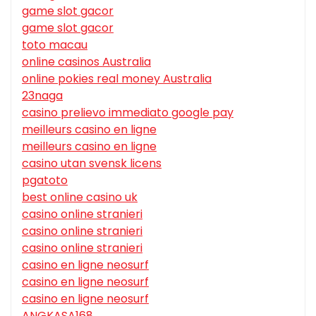
game slot gacor
game slot gacor
toto macau
online casinos Australia
online pokies real money Australia
23naga
casino prelievo immediato google pay
meilleurs casino en ligne
meilleurs casino en ligne
casino utan svensk licens
pgatoto
best online casino uk
casino online stranieri
casino online stranieri
casino online stranieri
casino en ligne neosurf
casino en ligne neosurf
casino en ligne neosurf
ANGKASA168