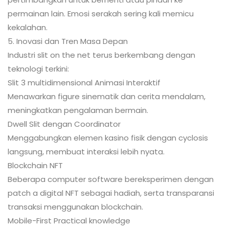
permainan lain. Emosi serakah sering kali memicu
kekalahan.
5. Inovasi dan Tren Masa Depan
Industri slit on the net terus berkembang dengan
teknologi terkini:
Slit 3 multidimensional Animasi Interaktif
Menawarkan figure sinematik dan cerita mendalam,
meningkatkan pengalaman bermain.
Dwell Slit dengan Coordinator
Menggabungkan elemen kasino fisik dengan cyclosis
langsung, membuat interaksi lebih nyata.
Blockchain NFT
Beberapa computer software bereksperimen dengan
patch a digital NFT sebagai hadiah, serta transparansi
transaksi menggunakan blockchain.
Mobile-First Practical knowledge