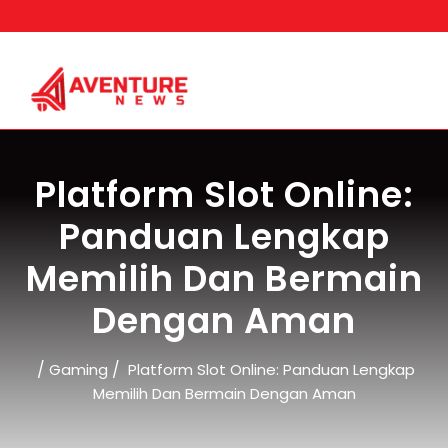
Skip
to
content
Platform Slot Online:
Panduan Lengkap
Memilih Dan Bermain
Dengan Aman
/
/
Gaming
Platform Slot Online: Panduan Lengkap
Memilih Dan Bermain Dengan Aman