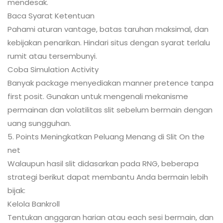
mendesak.
Baca Syarat Ketentuan
Pahami aturan vantage, batas taruhan maksimal, dan
kebijakan penarikan. Hindari situs dengan syarat terlalu
rumit atau tersembunyi.
Coba Simulation Activity
Banyak package menyediakan manner pretence tanpa
first posit. Gunakan untuk mengenali mekanisme
permainan dan volatilitas slit sebelum bermain dengan
uang sungguhan.
5. Points Meningkatkan Peluang Menang di Slit On the
net
Walaupun hasil slit didasarkan pada RNG, beberapa
strategi berikut dapat membantu Anda bermain lebih
bijak:
Kelola Bankroll
Tentukan anggaran harian atau each sesi bermain, dan