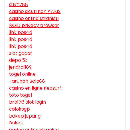
suka288
casino sicuri non AAMS
casino online stranieri
NOID privacy browser
link pos4d
link pos4d
link pos4d
slot gacor
depo 5k
jendral189
togel online
Taruhan Bola88
casino en ligne neosurf
toto togel
bro178 slot login
coloksgp
bokep jepang
Bokep
casino online stranieri