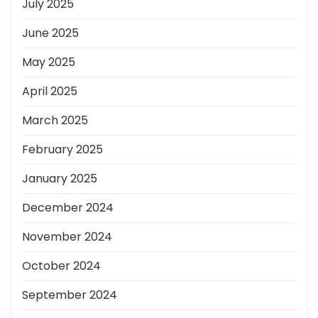
July 2025
June 2025
May 2025
April 2025
March 2025
February 2025
January 2025
December 2024
November 2024
October 2024
September 2024