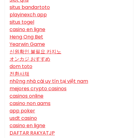
situs bandartoto
playinexch app
situs togel
casino en ligne
Heng Ong Bet
Yearwin Game
신원확인 불필요 카지노
オンカジ おすすめ
dom toto
전환사채
những nhà cái uy tín tại việt nam
mejores crypto casinos
casinos online
casino non aams
app poker
usdt casino
casino en ligne
DAFTAR RAKYATJP