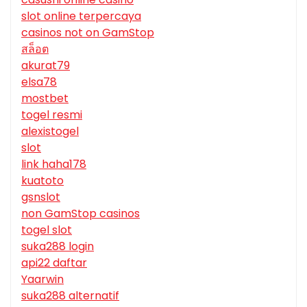
slot online terpercaya
casinos not on GamStop
สล็อต
akurat79
elsa78
mostbet
togel resmi
alexistogel
slot
link haha178
kuatoto
gsnslot
non GamStop casinos
togel slot
suka288 login
api22 daftar
Yaarwin
suka288 alternatif