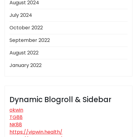
August 2024
July 2024
October 2022
September 2022
August 2022
January 2022
Dynamic Blogroll & Sidebar
okwin
TG88
NK88
https://vipwin.health/