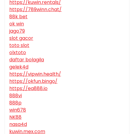
https://kuwin.rentals/
https://789winn.chat/
88k bet
ok win
jago79
slot gacor
toto slot
olxtoto
daftar bolagila
gelek4d
https://vipwin.health/
https://okfun.bingo/
https://ea888.io
888vi
888p
win678
NK88
nasa4d
kuwin.mex.com