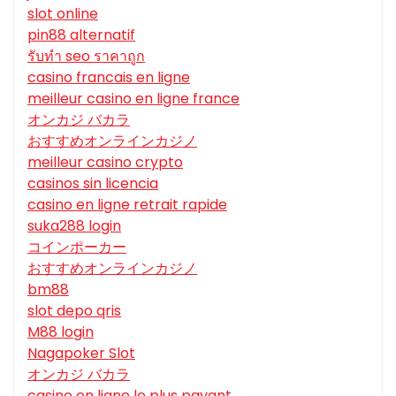
slot online
pin88 alternatif
รับทํา seo ราคาถูก
casino francais en ligne
meilleur casino en ligne france
オンカジ バカラ
おすすめオンラインカジノ
meilleur casino crypto
casinos sin licencia
casino en ligne retrait rapide
suka288 login
コインポーカー
おすすめオンラインカジノ
bm88
slot depo qris
M88 login
Nagapoker Slot
オンカジ バカラ
casino en ligne le plus payant