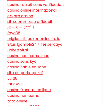
casino retrait sans verification
casino online internazionali
crypto casino
siti scommesse affidabili
ポーカー アプリ
foya88
migliori siti poker online italia
Situs Igamble247 Terpercaya
Bokep viral
casino non aams sicuri
casino sans kyc
casino fiable en ligne
site de paris sportif
vu168
INDOWD
casino francais en ligne
casino non aams
toto online