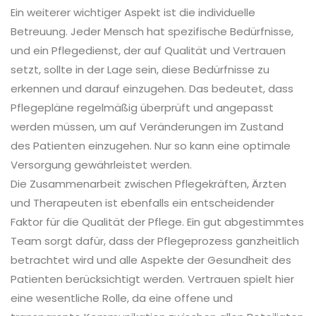
Ein weiterer wichtiger Aspekt ist die individuelle
Betreuung. Jeder Mensch hat spezifische Bedürfnisse,
und ein Pflegedienst, der auf Qualität und Vertrauen
setzt, sollte in der Lage sein, diese Bedürfnisse zu
erkennen und darauf einzugehen. Das bedeutet, dass
Pflegepläne regelmäßig überprüft und angepasst
werden müssen, um auf Veränderungen im Zustand
des Patienten einzugehen. Nur so kann eine optimale
Versorgung gewährleistet werden.
Die Zusammenarbeit zwischen Pflegekräften, Ärzten
und Therapeuten ist ebenfalls ein entscheidender
Faktor für die Qualität der Pflege. Ein gut abgestimmtes
Team sorgt dafür, dass der Pflegeprozess ganzheitlich
betrachtet wird und alle Aspekte der Gesundheit des
Patienten berücksichtigt werden. Vertrauen spielt hier
eine wesentliche Rolle, da eine offene und