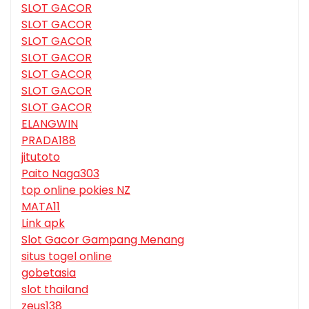
SLOT GACOR
SLOT GACOR
SLOT GACOR
SLOT GACOR
SLOT GACOR
SLOT GACOR
SLOT GACOR
ELANGWIN
PRADA188
jitutoto
Paito Naga303
top online pokies NZ
MATA11
Link apk
Slot Gacor Gampang Menang
situs togel online
gobetasia
slot thailand
zeus138