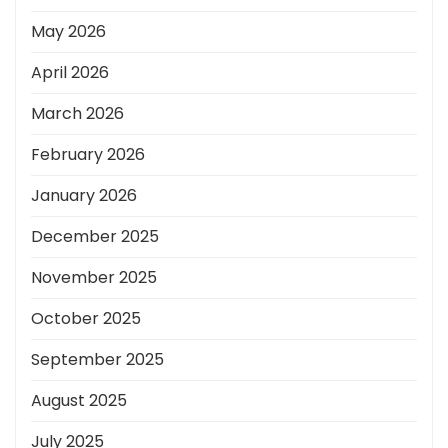
May 2026
April 2026
March 2026
February 2026
January 2026
December 2025
November 2025
October 2025
September 2025
August 2025
July 2025