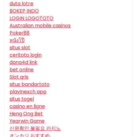
duta lotre
BOKEP INDO
LOGIN LOGOTOTO
Australian mobile casinos
Poker88
หนังโป๊
situs slot
ceritoto login
dana4d link
bet online
Slot qris
situs bandartoto
playinexch app
situs togel
casino en ligne
Heng Ong Bet
Yearwin Game
신원확인 불필요 카지노
オンカジ おすすめ