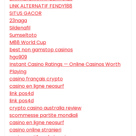
LINK ALTERNATIF FENDY188
SITUS GACOR
23naga
Sildenafil
Sumseltoto
M88 World Cup
best non gamstop casinos
hgo909
Instant Casino Ratings — Online Casinos Worth
Playing
casino français crypto
casino en ligne neosurf
link pos4d
link pos4d
crypto casino australia review
scommesse partite mondiali
casino en ligne neosurf
casino online stranieri