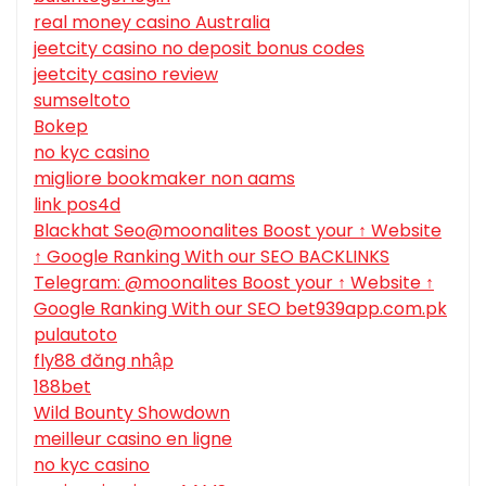
real money casino Australia
jeetcity casino no deposit bonus codes
jeetcity casino review
sumseltoto
Bokep
no kyc casino
migliore bookmaker non aams
link pos4d
Blackhat Seo@moonalites Boost your ↑ Website
↑ Google Ranking With our SEO BACKLINKS
Telegram: @moonalites Boost your ↑ Website ↑
Google Ranking With our SEO bet939app.com.pk
pulautoto
fly88 đăng nhập
188bet
Wild Bounty Showdown
meilleur casino en ligne
no kyc casino