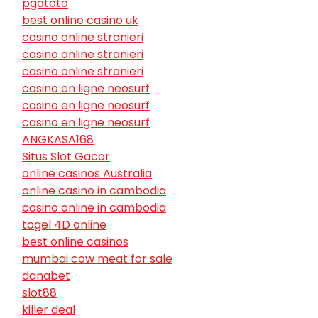
pgatoto
best online casino uk
casino online stranieri
casino online stranieri
casino online stranieri
casino en ligne neosurf
casino en ligne neosurf
casino en ligne neosurf
ANGKASA168
Situs Slot Gacor
online casinos Australia
online casino in cambodia
casino online in cambodia
togel 4D online
best online casinos
mumbai cow meat for sale
danabet
slot88
killer deal