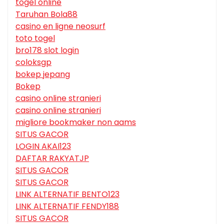
togel online
Taruhan Bola88
casino en ligne neosurf
toto togel
bro178 slot login
coloksgp
bokep jepang
Bokep
casino online stranieri
casino online stranieri
migliore bookmaker non aams
SITUS GACOR
LOGIN AKAI123
DAFTAR RAKYATJP
SITUS GACOR
SITUS GACOR
LINK ALTERNATIF BENTO123
LINK ALTERNATIF FENDY188
SITUS GACOR