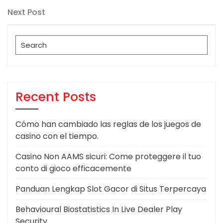
navigation
Next
Next Post
Post
Search
for:
Recent Posts
Cómo han cambiado las reglas de los juegos de
casino con el tiempo.
Casino Non AAMS sicuri: Come proteggere il tuo
conto di gioco efficacemente
Panduan Lengkap Slot Gacor di Situs Terpercaya
Behavioural Biostatistics In Live Dealer Play
Security