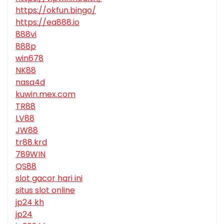
https://okfun.bingo/
https://ea888.io
888vi
888p
win678
NK88
nasa4d
kuwin.mex.com
TR88
LV88
JW88
tr88.krd
789WIN
QS88
slot gacor hari ini
situs slot online
jp24 kh
jp24