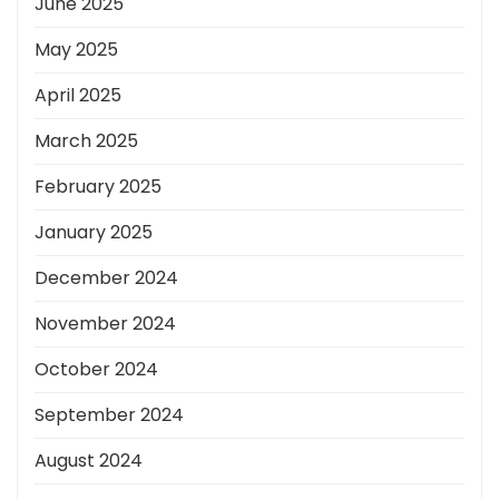
June 2025
May 2025
April 2025
March 2025
February 2025
January 2025
December 2024
November 2024
October 2024
September 2024
August 2024