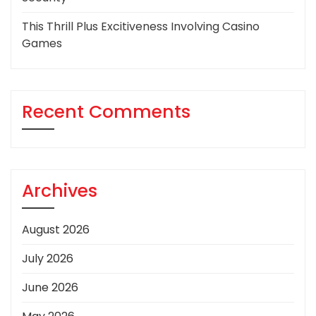
This Thrill Plus Excitiveness Involving Casino
Games
Recent Comments
Archives
August 2026
July 2026
June 2026