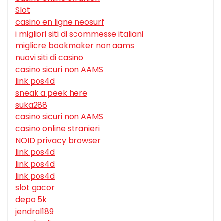
Slot
casino en ligne neosurf
i migliori siti di scommesse italiani
migliore bookmaker non aams
nuovi siti di casino
casino sicuri non AAMS
link pos4d
sneak a peek here
suka288
casino sicuri non AAMS
casino online stranieri
NOID privacy browser
link pos4d
link pos4d
link pos4d
slot gacor
depo 5k
jendral189