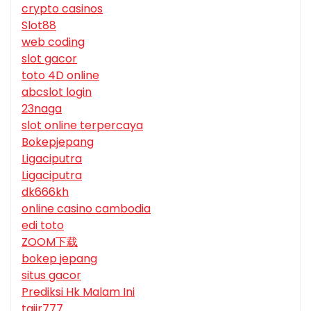
crypto casinos
Slot88
web coding
slot gacor
toto 4D online
abcslot login
23naga
slot online terpercaya
Bokepjepang
Ligaciputra
Ligaciputra
dk666kh
online casino cambodia
edi toto
ZOOM下载
bokep jepang
situs gacor
Prediksi Hk Malam Ini
tajir777