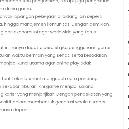
a mendapatkan penghasilan, tetapi juga pengakuan
am dunia game.
banyak lapangan pekerjaan di bidang lain seperti
ita, hingga manajemen komunitas. Dengan demikian,
ng dari ekonomi integer worldwide yang terus
t ini hanya dapat diperoleh jika penggunaan game
aturan waktu bermain yang sehat, serta kesadaran
menjadi kunci utama agar online play tidak
oni font telah berhasil mengubah cara pandang
i sekadar hiburan, kini game menjadi sarana
ang karier yang menjanjikan. Dengan pendekatan yang
g positif dalam membentuk generasi whole number
di masa depan.