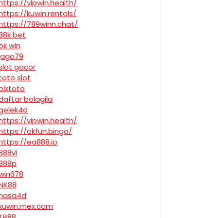
https://vipwin.health/
https://kuwin.rentals/
https://789winn.chat/
88k bet
ok win
jago79
slot gacor
toto slot
olxtoto
daftar bolagila
gelek4d
https://vipwin.health/
https://okfun.bingo/
https://ea888.io
888vi
888p
win678
NK88
nasa4d
kuwin.mex.com
TR88