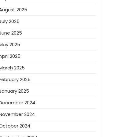
August 2025
July 2025
June 2025
May 2025
April 2025
March 2025
February 2025
January 2025
December 2024
November 2024
October 2024