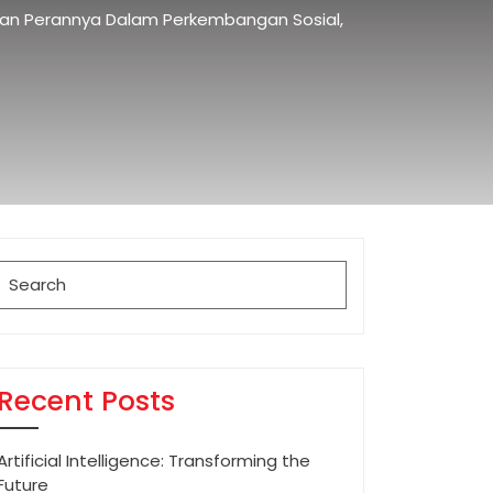
 Dan Perannya Dalam Perkembangan Sosial,
Search
for:
Recent Posts
Artificial Intelligence: Transforming the
Future