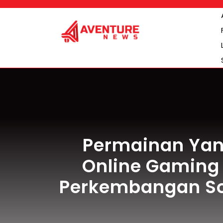
Skip
to
content
Permainan Yan
Online Gaming 
Perkembangan Sosi