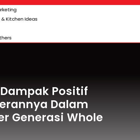
arketing
& Kitchen Ideas
thers
Dampak Positif
 Perannya Dalam
ier Generasi Whole