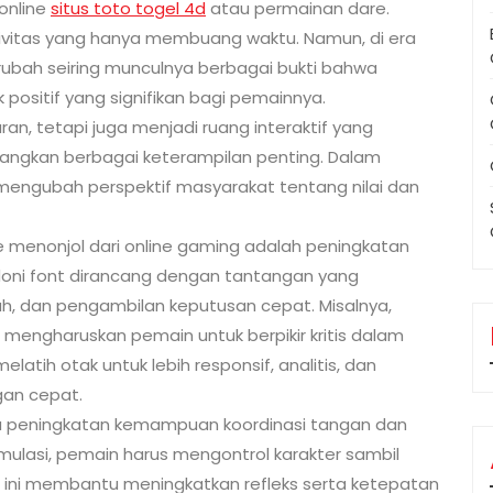
online
situs toto togel 4d
atau permainan dare.
ivitas yang hanya membuang waktu. Namun, di era
ubah seiring munculnya berbagai bukti bahwa
sitif yang signifikan bagi pemainnya.
ran, tetapi juga menjadi ruang interaktif yang
gkan berbagai keterampilan penting. Dalam
l mengubah perspektif masyarakat tentang nilai dan
e menonjol dari online gaming adalah peningkatan
oni font dirancang dengan tantangan yang
, dan pengambilan keputusan cepat. Misalnya,
mengharuskan pemain untuk berpikir kritis dalam
elatih otak untuk lebih responsif, analitis, dan
gan cepat.
 pada peningkatan kemampuan koordinasi tangan dan
mulasi, pemain harus mengontrol karakter sambil
as ini membantu meningkatkan refleks serta ketepatan