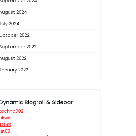
September 2024
August 2024
July 2024
October 2022
September 2022
August 2022
January 2022
Dynamic Blogroll & Sidebar
techno002
okwin
TG88
NK88