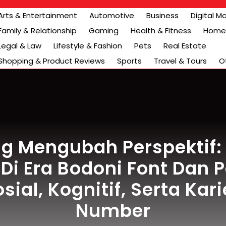
Arts & Entertainment
Automotive
Business
Digital M
Family & Relationship
Gaming
Health & Fitness
Home 
Legal & Law
Lifestyle & Fashion
Pets
Real Estate
Shopping & Product Reviews
Sports
Travel & Tours
O
g Mengubah Perspektif: 
Di Era Bodoni Font Dan
al, Kognitif, Serta Kar
Number