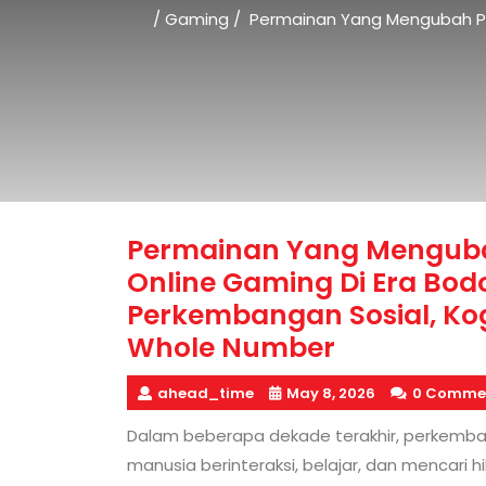
/
Gaming
/
Permainan Yang Mengubah Per
Permainan Yang Mengubah
Online Gaming Di Era Bo
Perkembangan Sosial, Kogn
Whole Number
ahead_time
May 8, 2026
0 Comme
Dalam beberapa dekade terakhir, perkemba
manusia berinteraksi, belajar, dan mencari 