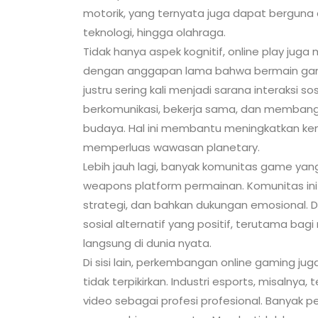
motorik, yang ternyata juga dapat berguna
teknologi, hingga olahraga.
Tidak hanya aspek kognitif, online play juga
dengan anggapan lama bahwa bermain game
justru sering kali menjadi sarana interaksi so
berkomunikasi, bekerja sama, dan membang
budaya. Hal ini membantu meningkatkan ke
memperluas wawasan planetary.
Lebih jauh lagi, banyak komunitas game yan
weapons platform permainan. Komunitas in
strategi, dan bahkan dukungan emosional. 
sosial alternatif yang positif, terutama bag
langsung di dunia nyata.
Di sisi lain, perkembangan online gaming j
tidak terpikirkan. Industri esports, misaln
video sebagai profesi profesional. Banyak pe