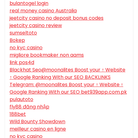
bulantogel login
real money casino Australia
jeetcity casino no deposit bonus codes
jeetcity casino review
sumseltoto
Bokep
no kyc casino
migliore bookmaker non aams
link pos4d
Blackhat Seo@moonalites Boost your ↑ Website
↑ Google Ranking With our SEO BACKLINKS
Telegram: @moonalites Boost your ↑ Website ↑
Google Ranking With our SEO bet939app.com.pk
pulautoto
fly88 đăng nhập
188bet
Wild Bounty Showdown
meilleur casino en ligne
no kyc casino