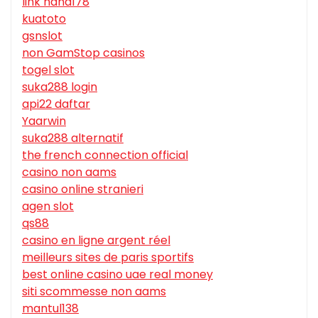
link haha178
kuatoto
gsnslot
non GamStop casinos
togel slot
suka288 login
api22 daftar
Yaarwin
suka288 alternatif
the french connection official
casino non aams
casino online stranieri
agen slot
qs88
casino en ligne argent réel
meilleurs sites de paris sportifs
best online casino uae real money
siti scommesse non aams
mantul138