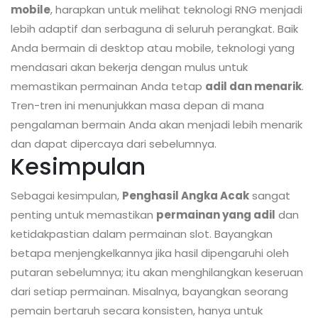
mobile
, harapkan untuk melihat teknologi RNG menjadi
lebih adaptif dan serbaguna di seluruh perangkat. Baik
Anda bermain di desktop atau mobile, teknologi yang
mendasari akan bekerja dengan mulus untuk
memastikan permainan Anda tetap
adil dan menarik
.
Tren-tren ini menunjukkan masa depan di mana
pengalaman bermain Anda akan menjadi lebih menarik
dan dapat dipercaya dari sebelumnya.
Kesimpulan
Sebagai kesimpulan,
Penghasil Angka Acak
sangat
penting untuk memastikan
permainan yang adil
dan
ketidakpastian dalam permainan slot. Bayangkan
betapa menjengkelkannya jika hasil dipengaruhi oleh
putaran sebelumnya; itu akan menghilangkan keseruan
dari setiap permainan. Misalnya, bayangkan seorang
pemain bertaruh secara konsisten, hanya untuk