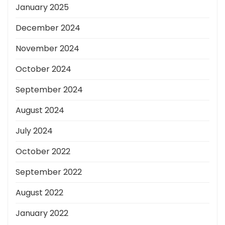
January 2025
December 2024
November 2024
October 2024
September 2024
August 2024
July 2024
October 2022
September 2022
August 2022
January 2022