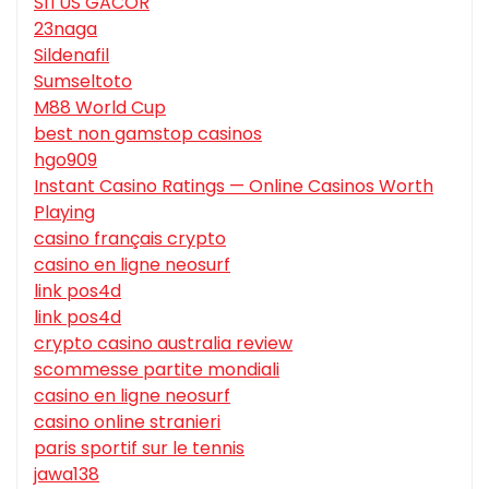
SITUS GACOR
23naga
Sildenafil
Sumseltoto
M88 World Cup
best non gamstop casinos
hgo909
Instant Casino Ratings — Online Casinos Worth
Playing
casino français crypto
casino en ligne neosurf
link pos4d
link pos4d
crypto casino australia review
scommesse partite mondiali
casino en ligne neosurf
casino online stranieri
paris sportif sur le tennis
jawa138