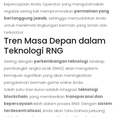
kepercayaan Anda. Operator yang mengutamakan
regulasi sering kali mempromosikan
permainan yang
bertanggung jawab
, sehingga memudahkan Anda
untuk menikmati lingkungan bermain yang aman dan
terkontrol.
Tren Masa Depan dalam
Teknologi RNG
Seiring dengan
perkembangan teknologi
, lanskap
pembangkit angka acak (RNG) akan mengalami
kemajuan signifikan yang akan meningkatkan
pengalaman bermain game online Anda.
Salah satu tren kunci adalah integrasi
teknologi
blockchain
, yang memberikan
transparansi dan
kepercayaan
lebih dalam proses RNG. Dengan
sistem
terdesentralisasi
, Anda akan tahu bahwa peluang