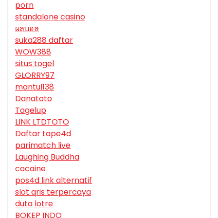
porn
standalone casino
ผลบอล
suka288 daftar
WOW388
situs togel
GLORRY97
mantul138
Danatoto
Togelup
LINK LTDTOTO
Daftar tape4d
parimatch live
Laughing Buddha
cocaine
pos4d link alternatif
slot qris terpercaya
duta lotre
BOKEP INDO