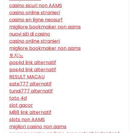
casino sicuri non AAMS
casino online stranieri
casino en ligne neosurf
migliore bookmaker non aams
nuovi siti di casino
casino online stranieri
migliore bookmaker non aams
토지노
pos4d link alternatif
pos4d link alternatif
RESULT MACAU
sate777 alternatif
tunai777 alternatif
toto 4d
slot gacor
M88 link alternatif
slots non AAMS
migliori casino non aams