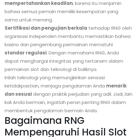
mempertahankan keadilan
, karena itu menjamin
bahwa semua pemain memiliki kesempatan yang
sama untuk menang.
Sertifikasi dan pengujian berkala
terhadap RNG oleh
organisasi independen membantu memastikan bahwa
kasino dan pengembang permainan mematuhi
standar regulasi
. Dengan memahami RNG, Anda
dapat menghargai integritas yang tertanam dalam
permainan slot dan teknologi di baliknya.
Inilah teknologi yang memungkinkan sensasi
ketidakpastian, menjaga pengalaman Anda
menarik
dan sesuai
dengan praktik perjudian yang adil. Jadi, lain
kali Anda bermain, ingatlah peran penting RNG dalam
membentuk pengalaman bermain Anda.
Bagaimana RNG
Mempengaruhi Hasil Slot