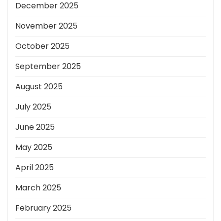
December 2025
November 2025
October 2025
September 2025
August 2025
July 2025
June 2025
May 2025
April 2025
March 2025
February 2025