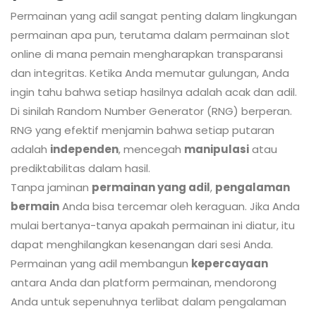
Permainan yang adil sangat penting dalam lingkungan
permainan apa pun, terutama dalam permainan slot
online di mana pemain mengharapkan transparansi
dan integritas. Ketika Anda memutar gulungan, Anda
ingin tahu bahwa setiap hasilnya adalah acak dan adil.
Di sinilah Random Number Generator (RNG) berperan.
RNG yang efektif menjamin bahwa setiap putaran
adalah
independen
, mencegah
manipulasi
atau
prediktabilitas dalam hasil.
Tanpa jaminan
permainan yang adil
,
pengalaman
bermain
Anda bisa tercemar oleh keraguan. Jika Anda
mulai bertanya-tanya apakah permainan ini diatur, itu
dapat menghilangkan kesenangan dari sesi Anda.
Permainan yang adil membangun
kepercayaan
antara Anda dan platform permainan, mendorong
Anda untuk sepenuhnya terlibat dalam pengalaman