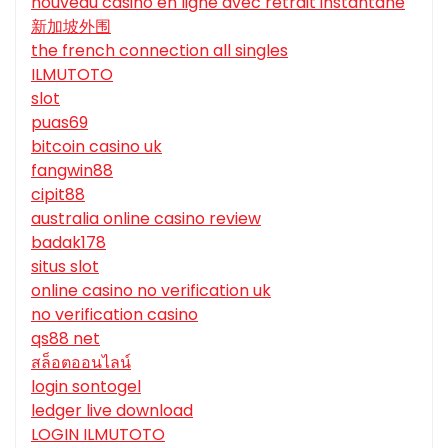
nouveau casino en ligne avec retrait instantané
新加坡外围
the french connection all singles
ILMUTOTO
slot
puas69
bitcoin casino uk
fangwin88
cipit88
australia online casino review
badak178
situs slot
online casino no verification uk
no verification casino
qs88 net
สล็อตออนไลน์
login sontogel
ledger live download
LOGIN ILMUTOTO