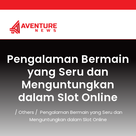
Skip
to
content
Pengalaman Bermain
yang Seru dan
Menguntungkan
dalam Slot Online
/
/
Others
Pengalaman Bermain yang Seru dan
Menguntungkan dalam Slot Online