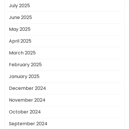
July 2025
June 2025
May 2025
April 2025
March 2025
February 2025
January 2025
December 2024
November 2024
October 2024
September 2024