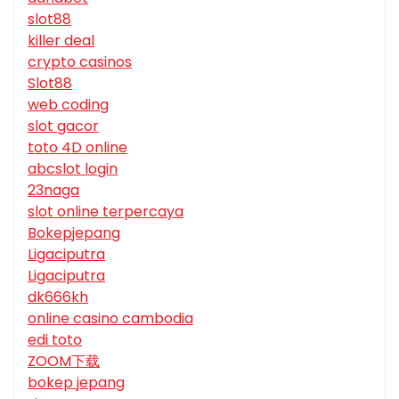
slot88
killer deal
crypto casinos
Slot88
web coding
slot gacor
toto 4D online
abcslot login
23naga
slot online terpercaya
Bokepjepang
Ligaciputra
Ligaciputra
dk666kh
online casino cambodia
edi toto
ZOOM下载
bokep jepang