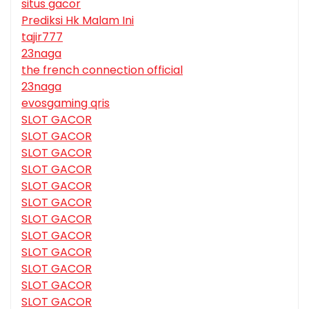
situs gacor
Prediksi Hk Malam Ini
tajir777
23naga
the french connection official
23naga
evosgaming qris
SLOT GACOR
SLOT GACOR
SLOT GACOR
SLOT GACOR
SLOT GACOR
SLOT GACOR
SLOT GACOR
SLOT GACOR
SLOT GACOR
SLOT GACOR
SLOT GACOR
SLOT GACOR