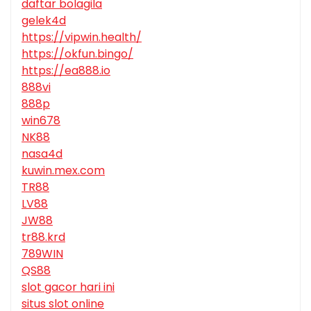
daftar bolagila
gelek4d
https://vipwin.health/
https://okfun.bingo/
https://ea888.io
888vi
888p
win678
NK88
nasa4d
kuwin.mex.com
TR88
LV88
JW88
tr88.krd
789WIN
QS88
slot gacor hari ini
situs slot online