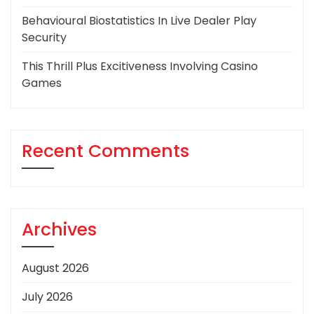
Behavioural Biostatistics In Live Dealer Play
Security
This Thrill Plus Excitiveness Involving Casino
Games
Recent Comments
Archives
August 2026
July 2026