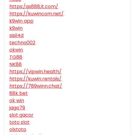
https:/qs888.it.com/
https://kuwincom.net/
k9win app
k9win
sisil4d
techno002
okwin
TG88
NK88
https://vipwin.health/
https://kuwin.rentals/
https://789winn.chat/
88k bet
ok win
jago79
slot gacor
toto slot
olxtoto