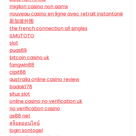
migliori casino non aams
nouveau casino en ligne avec retrait instantané
新加坡外围
the french connection all singles
ILMUTOTO
slot
puas69
bitcoin casino uk
fangwin88
cipit88
australia online casino review
badak178
situs slot
online casino no verification uk
no verification casino
qs88 net
สล็อตออนไลน์
login sontogel