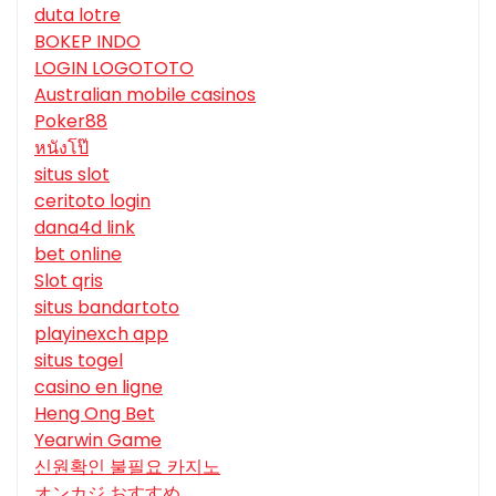
duta lotre
BOKEP INDO
LOGIN LOGOTOTO
Australian mobile casinos
Poker88
หนังโป๊
situs slot
ceritoto login
dana4d link
bet online
Slot qris
situs bandartoto
playinexch app
situs togel
casino en ligne
Heng Ong Bet
Yearwin Game
신원확인 불필요 카지노
オンカジ おすすめ