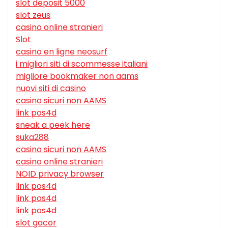
slot deposit 5000
slot zeus
casino online stranieri
Slot
casino en ligne neosurf
i migliori siti di scommesse italiani
migliore bookmaker non aams
nuovi siti di casino
casino sicuri non AAMS
link pos4d
sneak a peek here
suka288
casino sicuri non AAMS
casino online stranieri
NOID privacy browser
link pos4d
link pos4d
link pos4d
slot gacor