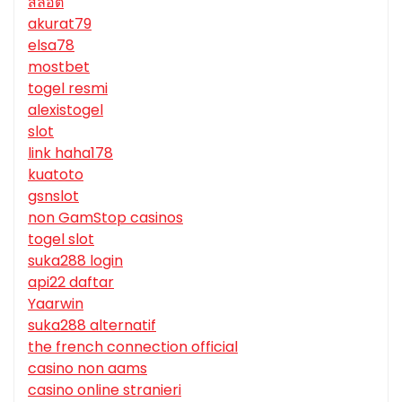
สล็อต
akurat79
elsa78
mostbet
togel resmi
alexistogel
slot
link haha178
kuatoto
gsnslot
non GamStop casinos
togel slot
suka288 login
api22 daftar
Yaarwin
suka288 alternatif
the french connection official
casino non aams
casino online stranieri