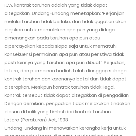
ICA, kontrak taruhan adalah yang tidak dapat
ditegakkan. Undang-undang menetapkan; ‘Perjanjian
melalui taruhan tidak berlaku, dan tidak gugatan akan
diajukan untuk memulihkan apa pun yang diduga
dimenangkan pada taruhan apa pun atau
dipercayakan kepada siapa saja untuk mematuhi
konsekuensi permainan apa pun atau peristiwa tidak
pasti lainnya yang taruhan apa pun dibuat’. Perjudian,
lotere, dan permainan hadiah telah dianggap sebagai
kontrak taruhan dan karenanya batal dan tidak dapat
diterapkan. Meskipun kontrak taruhan tidak ilegal,
kontrak tersebut tidak dapat ditegakkan di pengadilan.
Dengan demikian, pengadilan tidak melakukan tindakan
alasan di balik yang timbul dari kontrak taruhan.
Lotere (Peraturan) Act, 1998
Undang-undang ini menawarkan kerangka kerja untuk