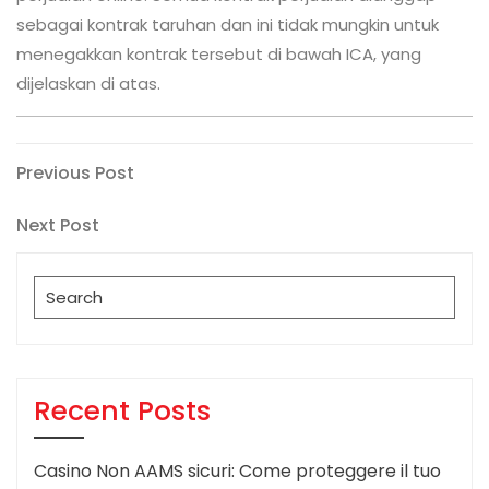
sebagai kontrak taruhan dan ini tidak mungkin untuk
menegakkan kontrak tersebut di bawah ICA, yang
dijelaskan di atas.
Post
Previous
Previous Post
Post
navigation
Next
Next Post
Post
Search
for:
Recent Posts
Casino Non AAMS sicuri: Come proteggere il tuo