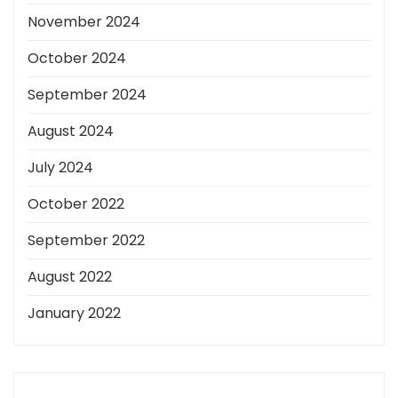
November 2024
October 2024
September 2024
August 2024
July 2024
October 2022
September 2022
August 2022
January 2022