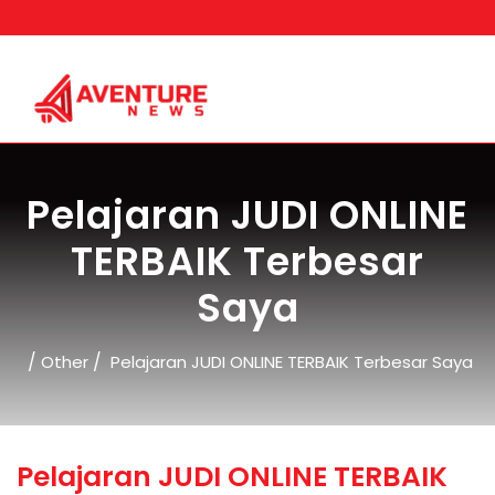
Skip
to
content
Pelajaran JUDI ONLINE
TERBAIK Terbesar
Saya
/
/
Other
Pelajaran JUDI ONLINE TERBAIK Terbesar Saya
Pelajaran JUDI ONLINE TERBAIK