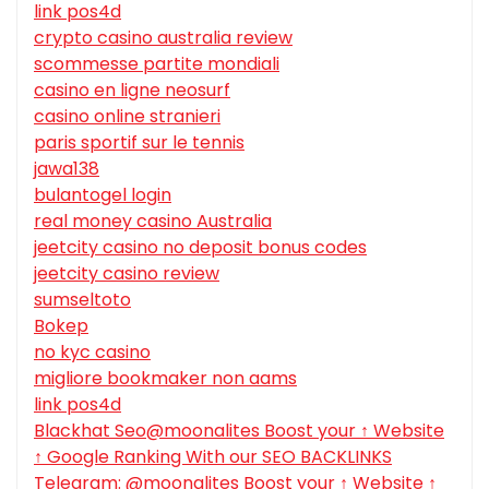
link pos4d
crypto casino australia review
scommesse partite mondiali
casino en ligne neosurf
casino online stranieri
paris sportif sur le tennis
jawa138
bulantogel login
real money casino Australia
jeetcity casino no deposit bonus codes
jeetcity casino review
sumseltoto
Bokep
no kyc casino
migliore bookmaker non aams
link pos4d
Blackhat Seo@moonalites Boost your ↑ Website
↑ Google Ranking With our SEO BACKLINKS
Telegram: @moonalites Boost your ↑ Website ↑