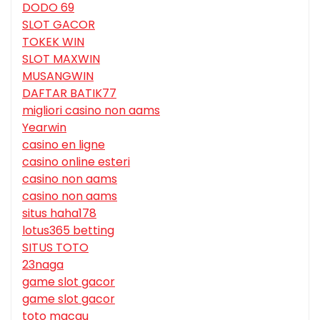
DODO 69
SLOT GACOR
TOKEK WIN
SLOT MAXWIN
MUSANGWIN
DAFTAR BATIK77
migliori casino non aams
Yearwin
casino en ligne
casino online esteri
casino non aams
casino non aams
situs haha178
lotus365 betting
SITUS TOTO
23naga
game slot gacor
game slot gacor
toto macau