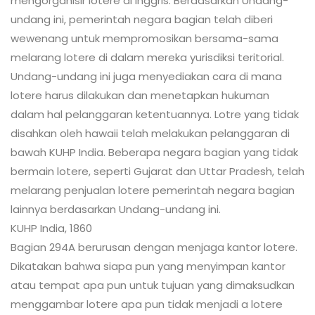
mengorganisir lotere di Inggris. Berdasarkan Undang-
undang ini, pemerintah negara bagian telah diberi
wewenang untuk mempromosikan bersama-sama
melarang lotere di dalam mereka yurisdiksi teritorial.
Undang-undang ini juga menyediakan cara di mana
lotere harus dilakukan dan menetapkan hukuman
dalam hal pelanggaran ketentuannya. Lotre yang tidak
disahkan oleh hawaii telah melakukan pelanggaran di
bawah KUHP India. Beberapa negara bagian yang tidak
bermain lotere, seperti Gujarat dan Uttar Pradesh, telah
melarang penjualan lotere pemerintah negara bagian
lainnya berdasarkan Undang-undang ini.
KUHP India, 1860
Bagian 294A berurusan dengan menjaga kantor lotere.
Dikatakan bahwa siapa pun yang menyimpan kantor
atau tempat apa pun untuk tujuan yang dimaksudkan
menggambar lotere apa pun tidak menjadi a lotere