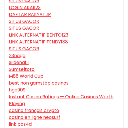
SITUS GACOR
LOGIN AKAI123
DAFTAR RAKYATJP
SITUS GACOR
SITUS GACOR
LINK ALTERNATIF BENTO123
LINK ALTERNATIF FENDY188
SITUS GACOR
23naga
Sildenafil
Sumseltoto
M88 World Cup
best non gamstop casinos
hgo909
Instant Casino Ratings — Online Casinos Worth
Playing
casino français crypto
casino en ligne neosurf
link pos4d