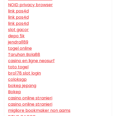
NOID privacy browser
link pos4d
link pos4d
link pos4d
slot gacor
depo 5k
jendral189
togel online
Taruhan Bola88
casino en ligne neosurf
toto togel
bro178 slot login
coloksgp
bokep jepang
Bokep
casino online stranieri
casino online stranieri
migliore bookmaker non aams