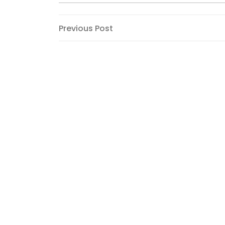
Post
Previous
Previous Post
Post
navigation