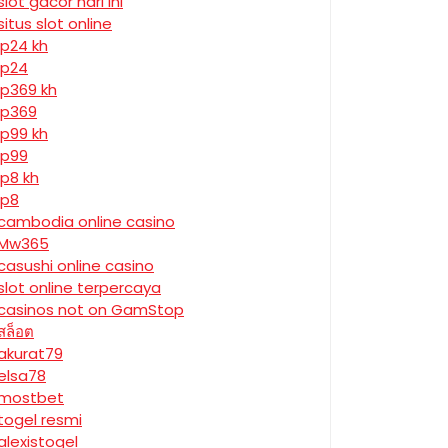
slot gacor hari ini
situs slot online
jp24 kh
jp24
jp369 kh
jp369
jp99 kh
jp99
jp8 kh
jp8
cambodia online casino
Mw365
casushi online casino
slot online terpercaya
casinos not on GamStop
สล็อต
akurat79
elsa78
mostbet
togel resmi
alexistogel