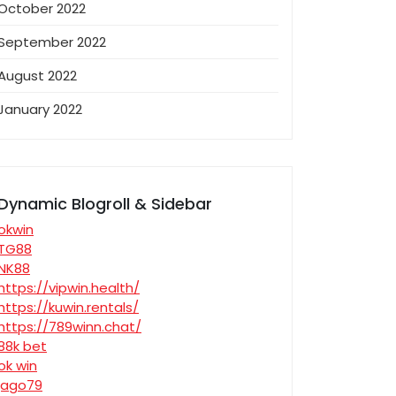
October 2022
September 2022
August 2022
January 2022
Dynamic Blogroll & Sidebar
okwin
TG88
NK88
https://vipwin.health/
https://kuwin.rentals/
https://789winn.chat/
88k bet
ok win
jago79