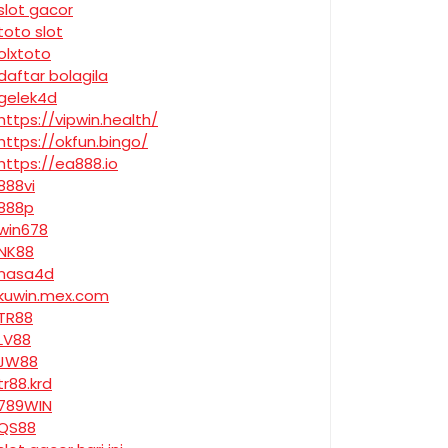
slot gacor
toto slot
olxtoto
daftar bolagila
gelek4d
https://vipwin.health/
https://okfun.bingo/
https://ea888.io
888vi
888p
win678
NK88
nasa4d
kuwin.mex.com
TR88
LV88
JW88
tr88.krd
789WIN
QS88