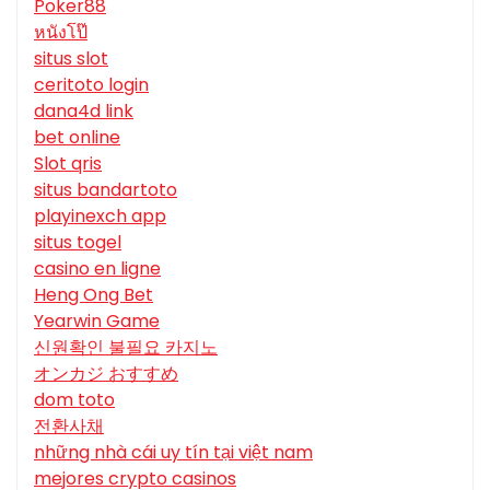
Poker88
หนังโป๊
situs slot
ceritoto login
dana4d link
bet online
Slot qris
situs bandartoto
playinexch app
situs togel
casino en ligne
Heng Ong Bet
Yearwin Game
신원확인 불필요 카지노
オンカジ おすすめ
dom toto
전환사채
những nhà cái uy tín tại việt nam
mejores crypto casinos