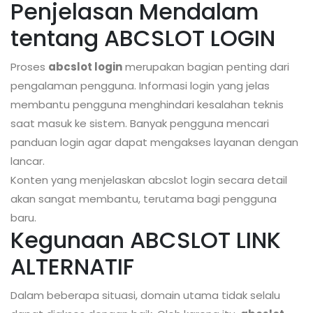
Penjelasan Mendalam
tentang ABCSLOT LOGIN
Proses
abcslot login
merupakan bagian penting dari
pengalaman pengguna. Informasi login yang jelas
membantu pengguna menghindari kesalahan teknis
saat masuk ke sistem. Banyak pengguna mencari
panduan login agar dapat mengakses layanan dengan
lancar.
Konten yang menjelaskan abcslot login secara detail
akan sangat membantu, terutama bagi pengguna
baru.
Kegunaan ABCSLOT LINK
ALTERNATIF
Dalam beberapa situasi, domain utama tidak selalu