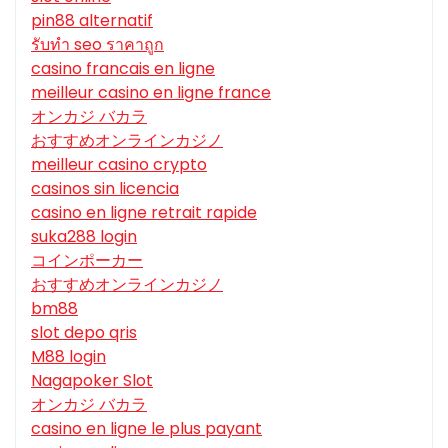
pin88 alternatif
รับทํา seo ราคาถูก
casino francais en ligne
meilleur casino en ligne france
オンカジ バカラ
おすすめオンラインカジノ
meilleur casino crypto
casinos sin licencia
casino en ligne retrait rapide
suka288 login
コインポーカー
おすすめオンラインカジノ
bm88
slot depo qris
M88 login
Nagapoker Slot
オンカジ バカラ
casino en ligne le plus payant