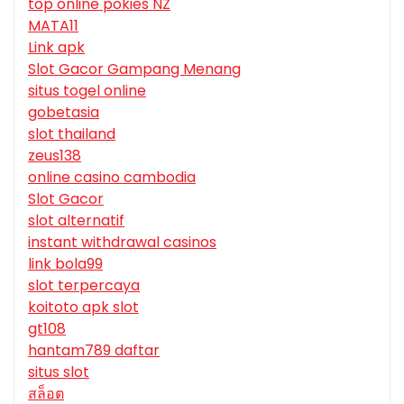
top online pokies NZ
MATA11
Link apk
Slot Gacor Gampang Menang
situs togel online
gobetasia
slot thailand
zeus138
online casino cambodia
Slot Gacor
slot alternatif
instant withdrawal casinos
link bola99
slot terpercaya
koitoto apk slot
gt108
hantam789 daftar
situs slot
สล็อต