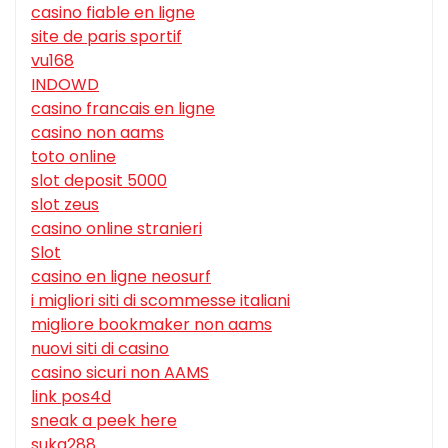
casino fiable en ligne
site de paris sportif
vu168
INDOWD
casino francais en ligne
casino non aams
toto online
slot deposit 5000
slot zeus
casino online stranieri
Slot
casino en ligne neosurf
i migliori siti di scommesse italiani
migliore bookmaker non aams
nuovi siti di casino
casino sicuri non AAMS
link pos4d
sneak a peek here
suka288