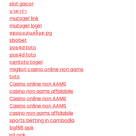
slot gacor
บาคาร่า
mutogel link
mutogel login
ทดลองเล่นสล็อต pg
sbobet
pos4d toto
pos4d toto
ceritoto togel
migliori casino online non aams
toto
Casino online non AAMS
casino non aams affidabile
Casino online non AAMS
Casino online non AAMS
casino non aams affidabile
sports betting in cambodia
bg168 apk
jp1 apk