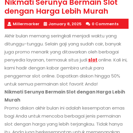
Nikmati Serunya Bermain Slot
dengan Harga Lebih Murah
Millermarker
January 8, 2025
0 Comments
Akhir bulan memang seringkali menjadi waktu yang
ditunggu-tunggu. Selain gaji yang sudah cair, banyak
juga promo menarik yang ditawarkan oleh berbagai
penyedia layanan, termasuk situs judi
slot
online. Kali ini,
kami hadir dengan kabar gembira untuk para
penggemar slot online. Dapatkan diskon hingga 50%
untuk semua permainan slot favorit Anda!
Nikmati Serunya Bermain Slot dengan Harga Lebih
Murah
Promo diskon akhir bulan ini adalah kesempatan emas
bagi Anda untuk mencoba berbagai jenis permainan
slot dengan harga yang lebih terjangkau. Tidak hanya
itu, Anda juga berkesempatan untuk memenangkan