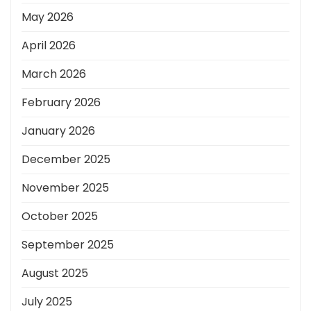
May 2026
April 2026
March 2026
February 2026
January 2026
December 2025
November 2025
October 2025
September 2025
August 2025
July 2025