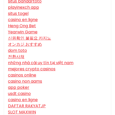
situs bandartoto
playinexch app
situs togel
casino en ligne
Heng Ong Bet
Yearwin Game
신원확인 불필요 카지노
オンカジ おすすめ
dom toto
전환사채
những nhà cái uy tín tại việt nam
mejores crypto casinos
casinos online
casino non aams
app poker
usdt casino
casino en ligne
DAFTAR RAKYATJP
SLOT MAXWIN