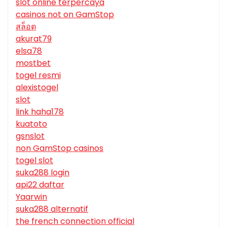
slot online terpercaya
casinos not on GamStop
สล็อต
akurat79
elsa78
mostbet
togel resmi
alexistogel
slot
link haha178
kuatoto
gsnslot
non GamStop casinos
togel slot
suka288 login
api22 daftar
Yaarwin
suka288 alternatif
the french connection official