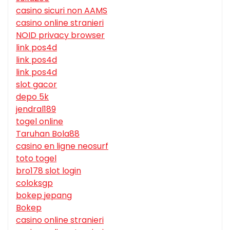
casino sicuri non AAMS
casino online stranieri
NOID privacy browser
link pos4d
link pos4d
link pos4d
slot gacor
depo 5k
jendral189
togel online
Taruhan Bola88
casino en ligne neosurf
toto togel
bro178 slot login
coloksgp
bokep jepang
Bokep
casino online stranieri