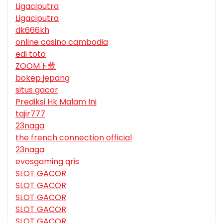
Ligaciputra
Ligaciputra
dk666kh
online casino cambodia
edi toto
ZOOM下载
bokep jepang
situs gacor
Prediksi Hk Malam Ini
tajir777
23naga
the french connection official
23naga
evosgaming qris
SLOT GACOR
SLOT GACOR
SLOT GACOR
SLOT GACOR
SLOT GACOR