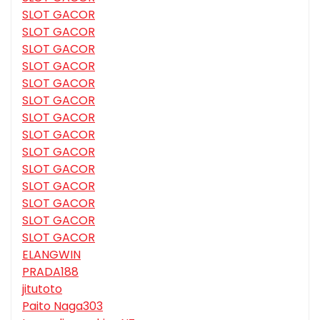
SLOT GACOR
SLOT GACOR
SLOT GACOR
SLOT GACOR
SLOT GACOR
SLOT GACOR
SLOT GACOR
SLOT GACOR
SLOT GACOR
SLOT GACOR
SLOT GACOR
SLOT GACOR
SLOT GACOR
SLOT GACOR
ELANGWIN
PRADA188
jitutoto
Paito Naga303