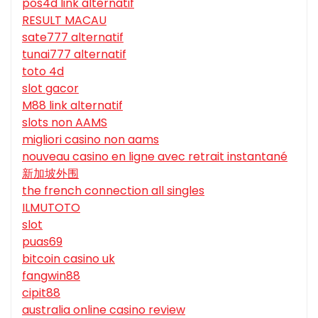
pos4d link alternatif
RESULT MACAU
sate777 alternatif
tunai777 alternatif
toto 4d
slot gacor
M88 link alternatif
slots non AAMS
migliori casino non aams
nouveau casino en ligne avec retrait instantané
新加坡外围
the french connection all singles
ILMUTOTO
slot
puas69
bitcoin casino uk
fangwin88
cipit88
australia online casino review