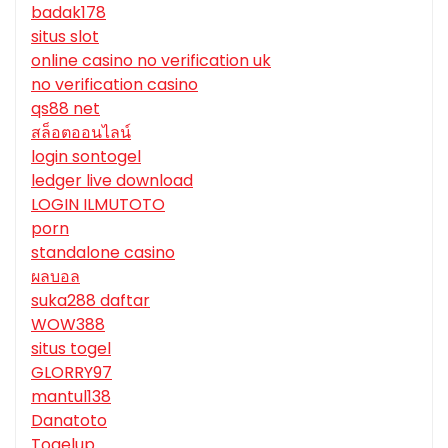
badak178
situs slot
online casino no verification uk
no verification casino
qs88 net
สล็อตออนไลน์
login sontogel
ledger live download
LOGIN ILMUTOTO
porn
standalone casino
ผลบอล
suka288 daftar
WOW388
situs togel
GLORRY97
mantul138
Danatoto
Togelup