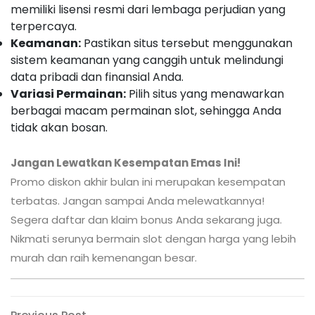
memiliki lisensi resmi dari lembaga perjudian yang
terpercaya.
Keamanan:
Pastikan situs tersebut menggunakan
sistem keamanan yang canggih untuk melindungi
data pribadi dan finansial Anda.
Variasi Permainan:
Pilih situs yang menawarkan
berbagai macam permainan slot, sehingga Anda
tidak akan bosan.
Jangan Lewatkan Kesempatan Emas Ini!
Promo diskon akhir bulan ini merupakan kesempatan
terbatas. Jangan sampai Anda melewatkannya!
Segera daftar dan klaim bonus Anda sekarang juga.
Nikmati serunya bermain slot dengan harga yang lebih
murah dan raih kemenangan besar.
Previous