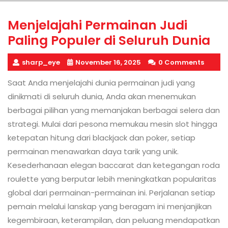
Menjelajahi Permainan Judi
Paling Populer di Seluruh Dunia
sharp_eye
November 16, 2025
0 Comments
Saat Anda menjelajahi dunia permainan judi yang
dinikmati di seluruh dunia, Anda akan menemukan
berbagai pilihan yang memanjakan berbagai selera dan
strategi. Mulai dari pesona memukau mesin slot hingga
ketepatan hitung dari blackjack dan poker, setiap
permainan menawarkan daya tarik yang unik.
Kesederhanaan elegan baccarat dan ketegangan roda
roulette yang berputar lebih meningkatkan popularitas
global dari permainan-permainan ini. Perjalanan setiap
pemain melalui lanskap yang beragam ini menjanjikan
kegembiraan, keterampilan, dan peluang mendapatkan