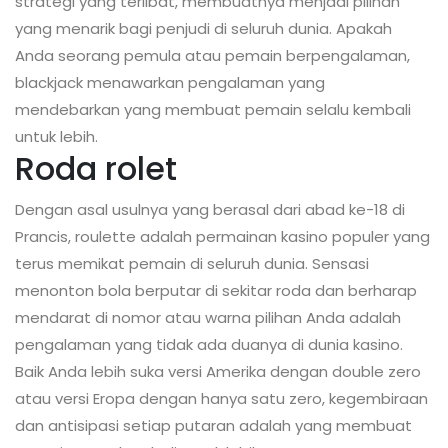
strategi yang terlibat, membuatnya menjadi pilihan
yang menarik bagi penjudi di seluruh dunia. Apakah
Anda seorang pemula atau pemain berpengalaman,
blackjack menawarkan pengalaman yang
mendebarkan yang membuat pemain selalu kembali
untuk lebih.
Roda rolet
Dengan asal usulnya yang berasal dari abad ke-18 di
Prancis, roulette adalah permainan kasino populer yang
terus memikat pemain di seluruh dunia. Sensasi
menonton bola berputar di sekitar roda dan berharap
mendarat di nomor atau warna pilihan Anda adalah
pengalaman yang tidak ada duanya di dunia kasino.
Baik Anda lebih suka versi Amerika dengan double zero
atau versi Eropa dengan hanya satu zero, kegembiraan
dan antisipasi setiap putaran adalah yang membuat