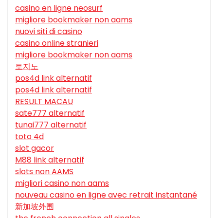
casino en ligne neosurf
migliore bookmaker non aams
nuovi siti di casino
casino online stranieri
migliore bookmaker non aams
토지노
pos4d link alternatif
pos4d link alternatif
RESULT MACAU
sate777 alternatif
tunai777 alternatif
toto 4d
slot gacor
M88 link alternatif
slots non AAMS
migliori casino non aams
nouveau casino en ligne avec retrait instantané
新加坡外围