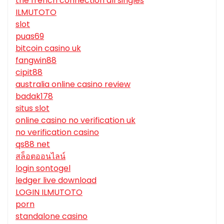
the french connection all singles
ILMUTOTO
slot
puas69
bitcoin casino uk
fangwin88
cipit88
australia online casino review
badak178
situs slot
online casino no verification uk
no verification casino
qs88 net
สล็อตออนไลน์
login sontogel
ledger live download
LOGIN ILMUTOTO
porn
standalone casino