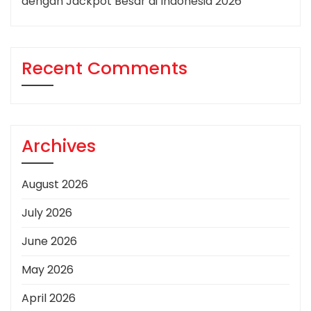
dengan Jackpot Besar di Indonesia 2026
Recent Comments
Archives
August 2026
July 2026
June 2026
May 2026
April 2026