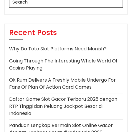
for:
Recent Posts
Why Do Toto Slot Platforms Need Monish?
Going Through The Interesting Whole World Of
Casino Playing
Ok Rum Delivers A Freshly Mobile Undergo For
Fans Of Plan Of Action Card Games
Daftar Game Slot Gacor Terbaru 2026 dengan
RTP Tinggi dan Peluang Jackpot Besar di
Indonesia
Panduan Lengkap Bermain Slot Online Gacor