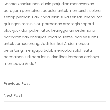
Secara keseluruhan, dunia perjudian menawarkan
beragam permainan populer untuk memenuhi selera
setiap pemain. Baik Anda lebih suka sensasi memutar
gulungan mesin slot, permainan strategis seperti
blackjack dan poker, atau keanggunan sederhana
baccarat dan antisipasi roda roulette, ada sesuatu
untuk semua orang. Jadi, lain kali Anda merasa
beruntung, mengapa tidak mencoba salah satu
permainan judi populer ini dan lihat kemana arahnya
membawa Anda?
Post
Previous
Previous Post
Post
navigation
Next
Next Post
Post
Search