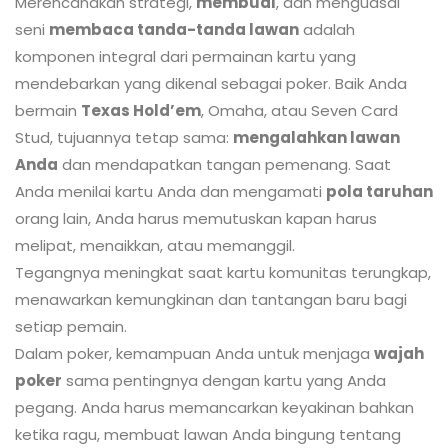
Merencanakan strategi,
membual
, dan menguasai
seni
membaca tanda-tanda lawan
adalah
komponen integral dari permainan kartu yang
mendebarkan yang dikenal sebagai poker. Baik Anda
bermain
Texas Hold’em
, Omaha, atau Seven Card
Stud, tujuannya tetap sama:
mengalahkan lawan
Anda
dan mendapatkan tangan pemenang. Saat
Anda menilai kartu Anda dan mengamati
pola taruhan
orang lain, Anda harus memutuskan kapan harus
melipat, menaikkan, atau memanggil.
Tegangnya meningkat saat kartu komunitas terungkap,
menawarkan kemungkinan dan tantangan baru bagi
setiap pemain.
Dalam poker, kemampuan Anda untuk menjaga
wajah
poker
sama pentingnya dengan kartu yang Anda
pegang. Anda harus memancarkan keyakinan bahkan
ketika ragu, membuat lawan Anda bingung tentang