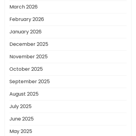
March 2026
February 2026
January 2026
December 2025
November 2025
October 2025
September 2025
August 2025
July 2025
June 2025
May 2025