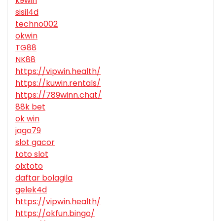
k9win
sisil4d
techno002
okwin
TG88
NK88
https://vipwin.health/
https://kuwin.rentals/
https://789winn.chat/
88k bet
ok win
jago79
slot gacor
toto slot
olxtoto
daftar bolagila
gelek4d
https://vipwin.health/
https://okfun.bingo/