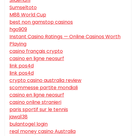
Sildenafil
Sumseltoto
M88 World Cup
best non gamstop casinos
hgo909
Instant Casino Ratings — Online Casinos Worth
Playing
casino français crypto
casino en ligne neosurf
link pos4d
link pos4d
crypto casino australia review
scommesse partite mondiali
casino en ligne neosurf
casino online stranieri
paris sportif sur le tennis
jawa138
bulantogel login
real money casino Australia