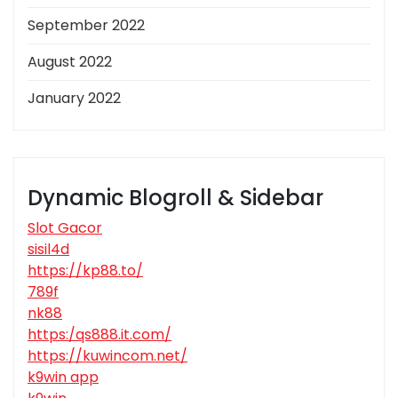
September 2022
August 2022
January 2022
Dynamic Blogroll & Sidebar
Slot Gacor
sisil4d
https://kp88.to/
789f
nk88
https:/qs888.it.com/
https://kuwincom.net/
k9win app