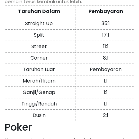
pemain terus kembali untuk lebih.
Taruhan Dalam
Pembayaran
Straight Up
35:1
Split
17:1
Street
11:1
Corner
8:1
Taruhan Luar
Pembayaran
Merah/Hitam
1:1
Ganjil/Genap
1:1
Tinggi/Rendah
1:1
Dusin
2:1
Poker