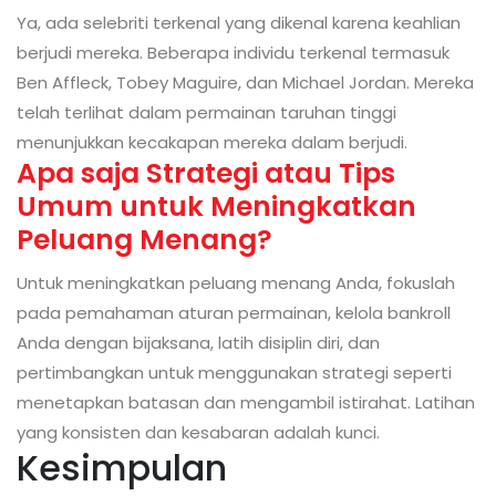
Ya, ada selebriti terkenal yang dikenal karena keahlian
berjudi mereka. Beberapa individu terkenal termasuk
Ben Affleck, Tobey Maguire, dan Michael Jordan. Mereka
telah terlihat dalam permainan taruhan tinggi
menunjukkan kecakapan mereka dalam berjudi.
Apa saja Strategi atau Tips
Umum untuk Meningkatkan
Peluang Menang?
Untuk meningkatkan peluang menang Anda, fokuslah
pada pemahaman aturan permainan, kelola bankroll
Anda dengan bijaksana, latih disiplin diri, dan
pertimbangkan untuk menggunakan strategi seperti
menetapkan batasan dan mengambil istirahat. Latihan
yang konsisten dan kesabaran adalah kunci.
Kesimpulan