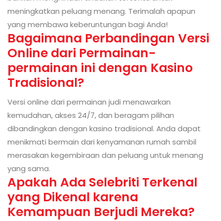
meningkatkan peluang menang. Terimalah apapun
yang membawa keberuntungan bagi Anda!
Bagaimana Perbandingan Versi
Online dari Permainan-
permainan ini dengan Kasino
Tradisional?
Versi online dari permainan judi menawarkan
kemudahan, akses 24/7, dan beragam pilihan
dibandingkan dengan kasino tradisional. Anda dapat
menikmati bermain dari kenyamanan rumah sambil
merasakan kegembiraan dan peluang untuk menang
yang sama.
Apakah Ada Selebriti Terkenal
yang Dikenal karena
Kemampuan Berjudi Mereka?