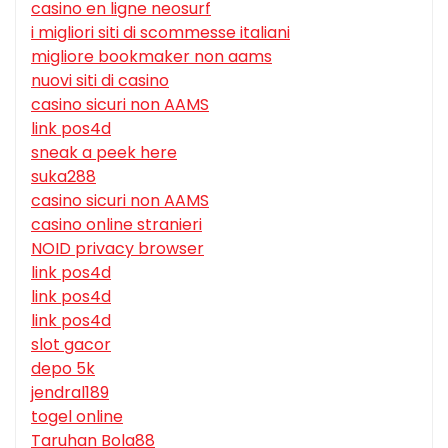
casino en ligne neosurf
i migliori siti di scommesse italiani
migliore bookmaker non aams
nuovi siti di casino
casino sicuri non AAMS
link pos4d
sneak a peek here
suka288
casino sicuri non AAMS
casino online stranieri
NOID privacy browser
link pos4d
link pos4d
link pos4d
slot gacor
depo 5k
jendral189
togel online
Taruhan Bola88