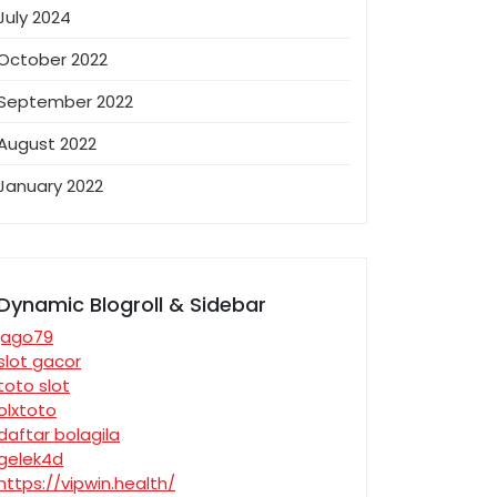
July 2024
October 2022
September 2022
August 2022
January 2022
Dynamic Blogroll & Sidebar
jago79
slot gacor
toto slot
olxtoto
daftar bolagila
gelek4d
https://vipwin.health/