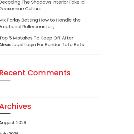
Decoding The Shadows Interior Fake Id
Reexamine Culture
Mix Parlay Betting How to Handle the
Emotional Rollercoaster ,
Top 5 Mistakes To Keep Off After
Alexistogel Login For Bandar Toto Bets
Recent Comments
Archives
August 2026
July 2026