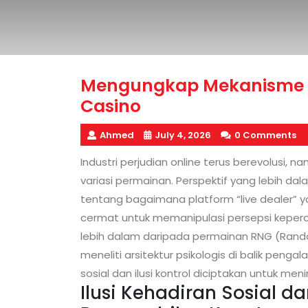
Mengungkap Mekanisme Psi
Casino
Ahmed
July 4, 2026
0 Comments
Industri perjudian online terus berevolusi, n
variasi permainan. Perspektif yang lebih d
tentang bagaimana platform “live dealer” 
cermat untuk memanipulasi persepsi keper
lebih dalam daripada permainan RNG (Random
meneliti arsitektur psikologis di balik pe
sosial dan ilusi kontrol diciptakan untuk me
Ilusi Kehadiran Sosial 