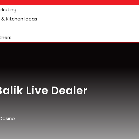
arketing
& Kitchen Ideas
thers
lik Live Dealer
 Casino