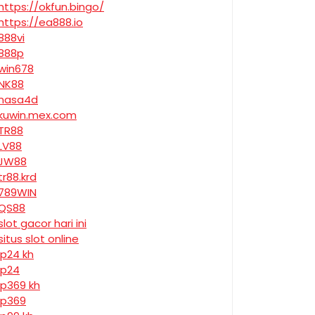
https://okfun.bingo/
https://ea888.io
888vi
888p
win678
NK88
nasa4d
kuwin.mex.com
TR88
LV88
JW88
tr88.krd
789WIN
QS88
slot gacor hari ini
situs slot online
jp24 kh
jp24
jp369 kh
jp369