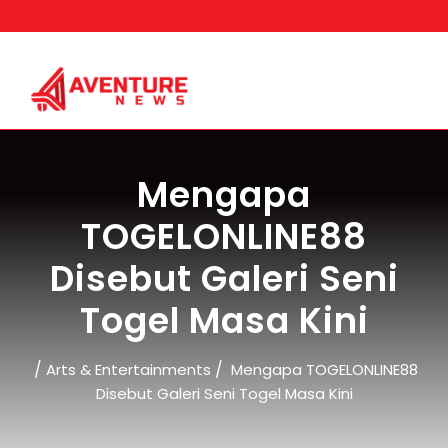
Skip
to
content
Mengapa
TOGELONLINE88
Disebut Galeri Seni
Togel Masa Kini
/
/
Arts & Entertainments
Mengapa TOGELONLINE88
Disebut Galeri Seni Togel Masa Kini