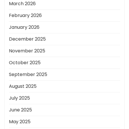
March 2026
February 2026
January 2026
December 2025
November 2025
October 2025
September 2025
August 2025
July 2025
June 2025
May 2025