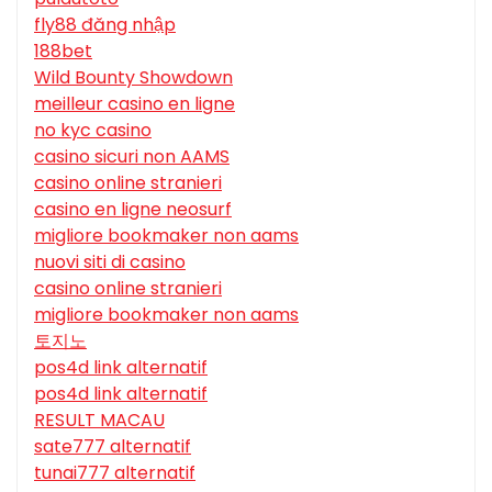
fly88 đăng nhập
188bet
Wild Bounty Showdown
meilleur casino en ligne
no kyc casino
casino sicuri non AAMS
casino online stranieri
casino en ligne neosurf
migliore bookmaker non aams
nuovi siti di casino
casino online stranieri
migliore bookmaker non aams
토지노
pos4d link alternatif
pos4d link alternatif
RESULT MACAU
sate777 alternatif
tunai777 alternatif