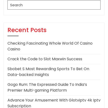
Search
for:
Recent Posts
Checking Fascinating Whole World Of Casino
Casino
Crack the Code to Slot Maxwin Success
Sbobet S Most Rewarding Sports To Bet On
Data-backed Insights
Gogo Rum: The Expressed Guide To India’s
Premier Multi-gaming Platform
Advance Your Amusement With Glotviptv 4k Iptv
Subscription