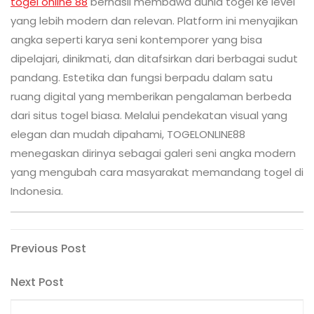
togel online 88
berhasil membawa dunia togel ke level
yang lebih modern dan relevan. Platform ini menyajikan
angka seperti karya seni kontemporer yang bisa
dipelajari, dinikmati, dan ditafsirkan dari berbagai sudut
pandang. Estetika dan fungsi berpadu dalam satu
ruang digital yang memberikan pengalaman berbeda
dari situs togel biasa. Melalui pendekatan visual yang
elegan dan mudah dipahami, TOGELONLINE88
menegaskan dirinya sebagai galeri seni angka modern
yang mengubah cara masyarakat memandang togel di
Indonesia.
Post
Previous
Previous Post
Post
navigation
Next
Next Post
Post