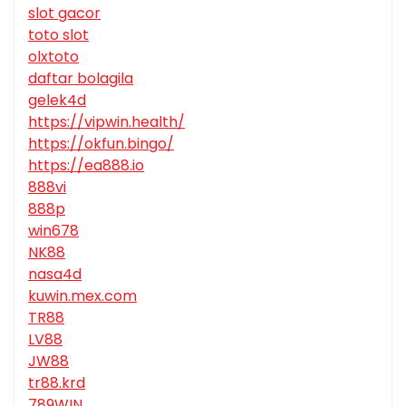
slot gacor
toto slot
olxtoto
daftar bolagila
gelek4d
https://vipwin.health/
https://okfun.bingo/
https://ea888.io
888vi
888p
win678
NK88
nasa4d
kuwin.mex.com
TR88
LV88
JW88
tr88.krd
789WIN