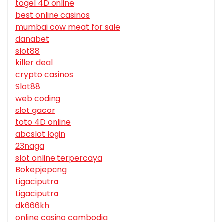
togel 4D online
best online casinos
mumbai cow meat for sale
danabet
slot88
killer deal
crypto casinos
Slot88
web coding
slot gacor
toto 4D online
abcslot login
23naga
slot online terpercaya
Bokepjepang
Ligaciputra
Ligaciputra
dk666kh
online casino cambodia