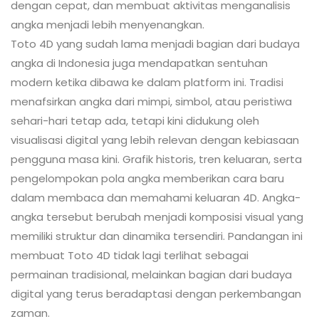
dengan cepat, dan membuat aktivitas menganalisis
angka menjadi lebih menyenangkan.
Toto 4D yang sudah lama menjadi bagian dari budaya
angka di Indonesia juga mendapatkan sentuhan
modern ketika dibawa ke dalam platform ini. Tradisi
menafsirkan angka dari mimpi, simbol, atau peristiwa
sehari-hari tetap ada, tetapi kini didukung oleh
visualisasi digital yang lebih relevan dengan kebiasaan
pengguna masa kini. Grafik historis, tren keluaran, serta
pengelompokan pola angka memberikan cara baru
dalam membaca dan memahami keluaran 4D. Angka-
angka tersebut berubah menjadi komposisi visual yang
memiliki struktur dan dinamika tersendiri. Pandangan ini
membuat Toto 4D tidak lagi terlihat sebagai
permainan tradisional, melainkan bagian dari budaya
digital yang terus beradaptasi dengan perkembangan
zaman.