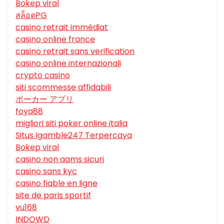
Bokep viral
สล็อตPG
casino retrait immédiat
casino online france
casino retrait sans verification
casino online internazionali
crypto casino
siti scommesse affidabili
ポーカー アプリ
foya88
migliori siti poker online italia
Situs Igamble247 Terpercaya
Bokep viral
casino non aams sicuri
casino sans kyc
casino fiable en ligne
site de paris sportif
vu168
INDOWD