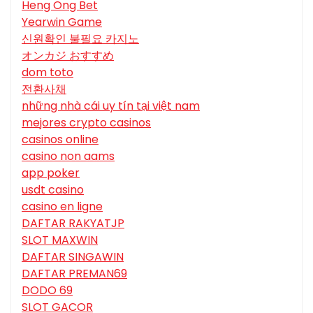
Heng Ong Bet
Yearwin Game
신원확인 불필요 카지노
オンカジ おすすめ
dom toto
전환사채
những nhà cái uy tín tại việt nam
mejores crypto casinos
casinos online
casino non aams
app poker
usdt casino
casino en ligne
DAFTAR RAKYATJP
SLOT MAXWIN
DAFTAR SINGAWIN
DAFTAR PREMAN69
DODO 69
SLOT GACOR