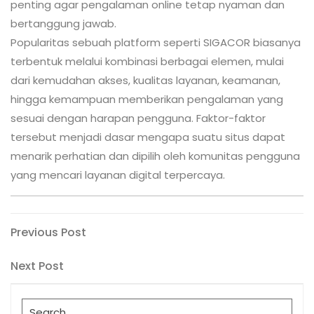
penting agar pengalaman online tetap nyaman dan
bertanggung jawab.
Popularitas sebuah platform seperti SIGACOR biasanya
terbentuk melalui kombinasi berbagai elemen, mulai
dari kemudahan akses, kualitas layanan, keamanan,
hingga kemampuan memberikan pengalaman yang
sesuai dengan harapan pengguna. Faktor-faktor
tersebut menjadi dasar mengapa suatu situs dapat
menarik perhatian dan dipilih oleh komunitas pengguna
yang mencari layanan digital terpercaya.
Post
Previous
Previous Post
Post
navigation
Next
Next Post
Post
Search