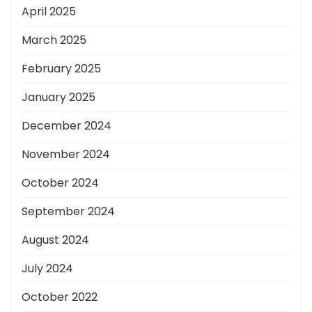
April 2025
March 2025
February 2025
January 2025
December 2024
November 2024
October 2024
September 2024
August 2024
July 2024
October 2022