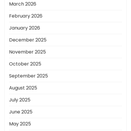
March 2026
February 2026
January 2026
December 2025
November 2025
October 2025
September 2025
August 2025
July 2025
June 2025
May 2025