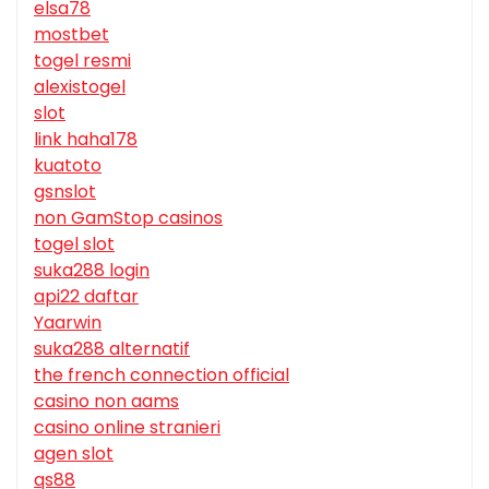
elsa78
mostbet
togel resmi
alexistogel
slot
link haha178
kuatoto
gsnslot
non GamStop casinos
togel slot
suka288 login
api22 daftar
Yaarwin
suka288 alternatif
the french connection official
casino non aams
casino online stranieri
agen slot
qs88