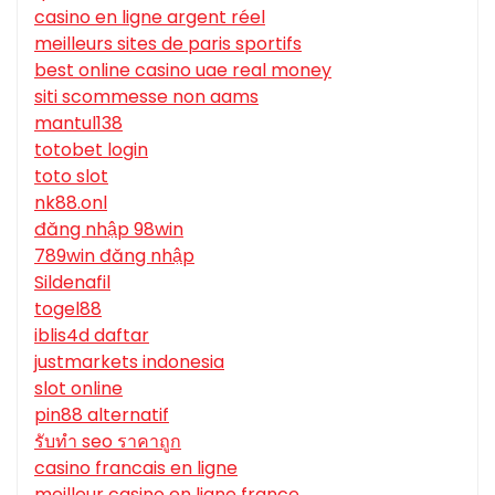
casino en ligne argent réel
meilleurs sites de paris sportifs
best online casino uae real money
siti scommesse non aams
mantul138
totobet login
toto slot
nk88.onl
đăng nhập 98win
789win đăng nhập
Sildenafil
togel88
iblis4d daftar
justmarkets indonesia
slot online
pin88 alternatif
รับทํา seo ราคาถูก
casino francais en ligne
meilleur casino en ligne france