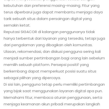
kebutuhan dan preferensi masing-masing. Fitur yang
terus diperbarui juga dapat membantu menjaga daya
tarik sebuah situs dalam persaingan digital yang
semakin ketat.
Reputasi SIGACOR di kalangan penggunanya tidak
hanya terbentuk dari layanan yang tersedia, tetapi juga
dari pengalaman yang dibagikan oleh komunitas.
Ulasan, rekomendasi, dan diskusi pengguna sering kali
menjadi sumber pertimbangan bagi orang lain sebelum
memilih sebuah platform. Persepsi positif yang
berkembang dapat memperkuat posisi suatu situs
sebagai pilihan yang dipercaya.
Di sisi lain, pengguna tetap perlu memiliki pertimbangan
yang bijak saat menggunakan layanan digital apa pun.
Memahami fitur, membaca aturan penggunaan, serta
menjaga keamanan akun pribadi merupakan langkah