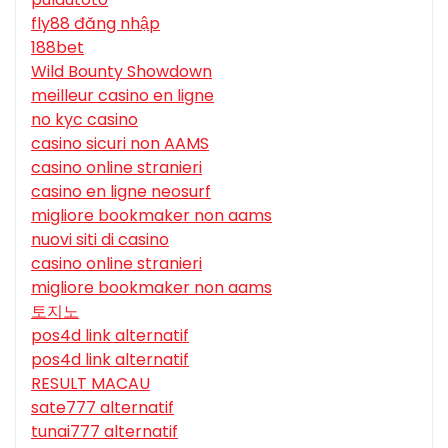
fly88 đăng nhập
188bet
Wild Bounty Showdown
meilleur casino en ligne
no kyc casino
casino sicuri non AAMS
casino online stranieri
casino en ligne neosurf
migliore bookmaker non aams
nuovi siti di casino
casino online stranieri
migliore bookmaker non aams
토지노
pos4d link alternatif
pos4d link alternatif
RESULT MACAU
sate777 alternatif
tunai777 alternatif