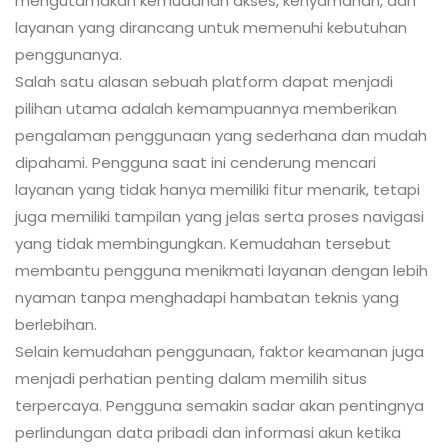
mengutamakan kemudahan akses, kenyamanan, dan
layanan yang dirancang untuk memenuhi kebutuhan
penggunanya.
Salah satu alasan sebuah platform dapat menjadi
pilihan utama adalah kemampuannya memberikan
pengalaman penggunaan yang sederhana dan mudah
dipahami. Pengguna saat ini cenderung mencari
layanan yang tidak hanya memiliki fitur menarik, tetapi
juga memiliki tampilan yang jelas serta proses navigasi
yang tidak membingungkan. Kemudahan tersebut
membantu pengguna menikmati layanan dengan lebih
nyaman tanpa menghadapi hambatan teknis yang
berlebihan.
Selain kemudahan penggunaan, faktor keamanan juga
menjadi perhatian penting dalam memilih situs
terpercaya. Pengguna semakin sadar akan pentingnya
perlindungan data pribadi dan informasi akun ketika