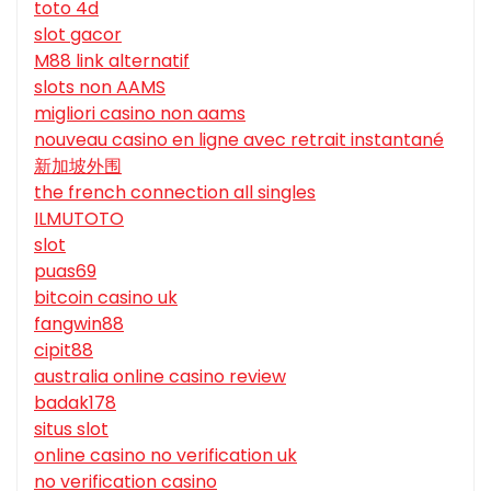
toto 4d
slot gacor
M88 link alternatif
slots non AAMS
migliori casino non aams
nouveau casino en ligne avec retrait instantané
新加坡外围
the french connection all singles
ILMUTOTO
slot
puas69
bitcoin casino uk
fangwin88
cipit88
australia online casino review
badak178
situs slot
online casino no verification uk
no verification casino