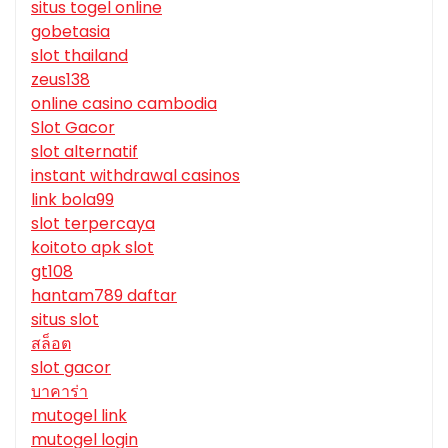
situs togel online
gobetasia
slot thailand
zeus138
online casino cambodia
Slot Gacor
slot alternatif
instant withdrawal casinos
link bola99
slot terpercaya
koitoto apk slot
gt108
hantam789 daftar
situs slot
สล็อต
slot gacor
บาคาร่า
mutogel link
mutogel login