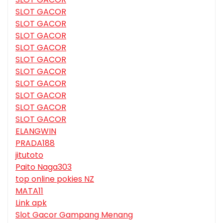
SLOT GACOR
SLOT GACOR
SLOT GACOR
SLOT GACOR
SLOT GACOR
SLOT GACOR
SLOT GACOR
SLOT GACOR
SLOT GACOR
SLOT GACOR
ELANGWIN
PRADA188
jitutoto
Paito Naga303
top online pokies NZ
MATA11
Link apk
Slot Gacor Gampang Menang