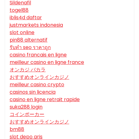
Sildenafil
togel88
iblis4d daftar
justmarkets indonesia
slot online
pin88 alternatif
รับทํา seo ราคาถูก
casino francais en ligne
meilleur casino en ligne france
オンカジ バカラ
おすすめオンラインカジノ
meilleur casino crypto
casinos sin licencia
casino en ligne retrait rapide
suka288 login
コインポーカー
おすすめオンラインカジノ
bm88
slot depo qris