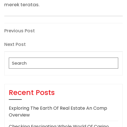
merek teratas.
Post
Previous
Previous Post
Post
navigation
Next
Next Post
Post
Search
for:
Recent Posts
Exploring The Earth Of Real Estate An Comp
Overview
Checking Fascinating Whole World Of Casino