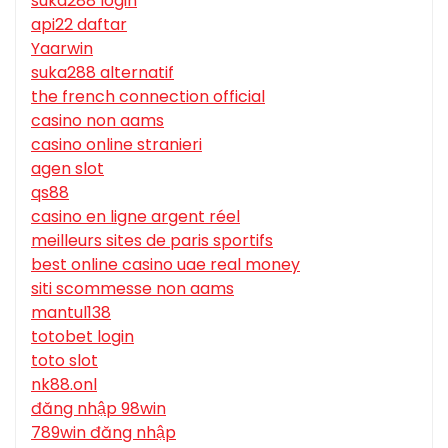
suka288 login
api22 daftar
Yaarwin
suka288 alternatif
the french connection official
casino non aams
casino online stranieri
agen slot
qs88
casino en ligne argent réel
meilleurs sites de paris sportifs
best online casino uae real money
siti scommesse non aams
mantul138
totobet login
toto slot
nk88.onl
đăng nhập 98win
789win đăng nhập