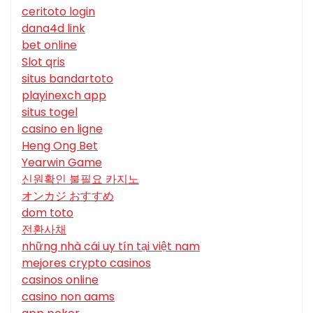
ceritoto login
dana4d link
bet online
Slot qris
situs bandartoto
playinexch app
situs togel
casino en ligne
Heng Ong Bet
Yearwin Game
신원확인 불필요 카지노
オンカジ おすすめ
dom toto
전환사채
những nhà cái uy tín tại việt nam
mejores crypto casinos
casinos online
casino non aams