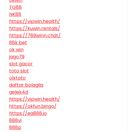
okwin
TG88
NK88
https://vipwin.health/
https://kuwin.rentals/
https://789winn.chat/
88k bet
ok win
jago79
slot gacor
toto slot
olxtoto
daftar bolagila
gelek4d
https://vipwin.health/
https://okfun.bingo/
https://ea888.io
888vi
888p