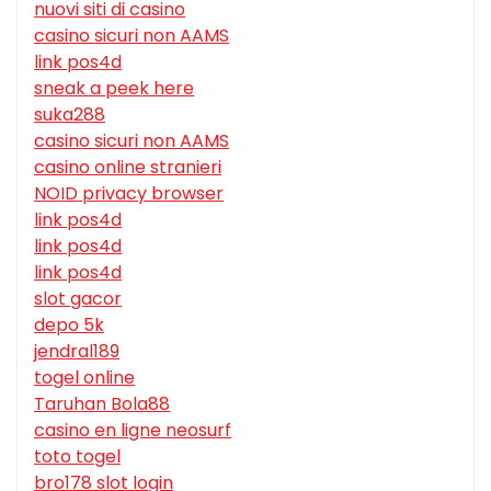
nuovi siti di casino
casino sicuri non AAMS
link pos4d
sneak a peek here
suka288
casino sicuri non AAMS
casino online stranieri
NOID privacy browser
link pos4d
link pos4d
link pos4d
slot gacor
depo 5k
jendral189
togel online
Taruhan Bola88
casino en ligne neosurf
toto togel
bro178 slot login