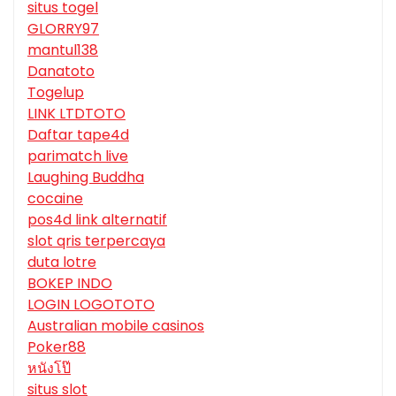
situs togel
GLORRY97
mantul138
Danatoto
Togelup
LINK LTDTOTO
Daftar tape4d
parimatch live
Laughing Buddha
cocaine
pos4d link alternatif
slot qris terpercaya
duta lotre
BOKEP INDO
LOGIN LOGOTOTO
Australian mobile casinos
Poker88
หนังโป๊
situs slot