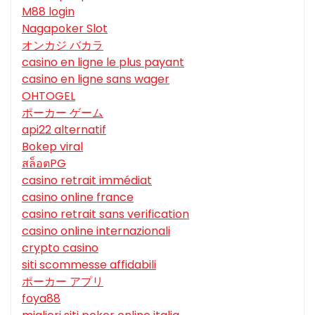
M88 login
Nagapoker Slot
オンカジ バカラ
casino en ligne le plus payant
casino en ligne sans wager
OHTOGEL
ポーカー ゲーム
api22 alternatif
Bokep viral
สล็อตPG
casino retrait immédiat
casino online france
casino retrait sans verification
casino online internazionali
crypto casino
siti scommesse affidabili
ポーカー アプリ
foya88