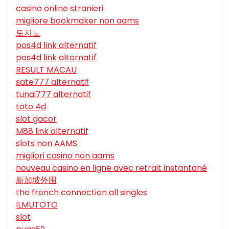
casino online stranieri
migliore bookmaker non aams
토지노
pos4d link alternatif
pos4d link alternatif
RESULT MACAU
sate777 alternatif
tunai777 alternatif
toto 4d
slot gacor
M88 link alternatif
slots non AAMS
migliori casino non aams
nouveau casino en ligne avec retrait instantané
新加坡外围
the french connection all singles
ILMUTOTO
slot