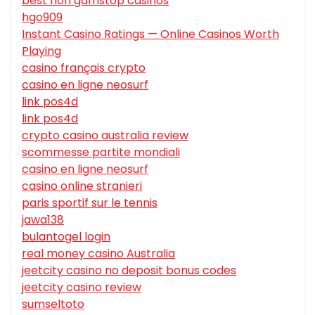
best non gamstop casinos
hgo909
Instant Casino Ratings — Online Casinos Worth
Playing
casino français crypto
casino en ligne neosurf
link pos4d
link pos4d
crypto casino australia review
scommesse partite mondiali
casino en ligne neosurf
casino online stranieri
paris sportif sur le tennis
jawa138
bulantogel login
real money casino Australia
jeetcity casino no deposit bonus codes
jeetcity casino review
sumseltoto