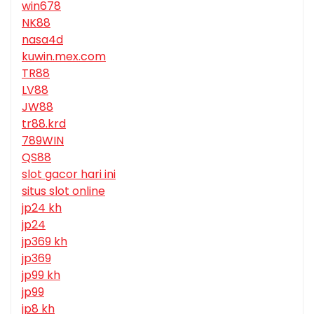
win678
NK88
nasa4d
kuwin.mex.com
TR88
LV88
JW88
tr88.krd
789WIN
QS88
slot gacor hari ini
situs slot online
jp24 kh
jp24
jp369 kh
jp369
jp99 kh
jp99
jp8 kh