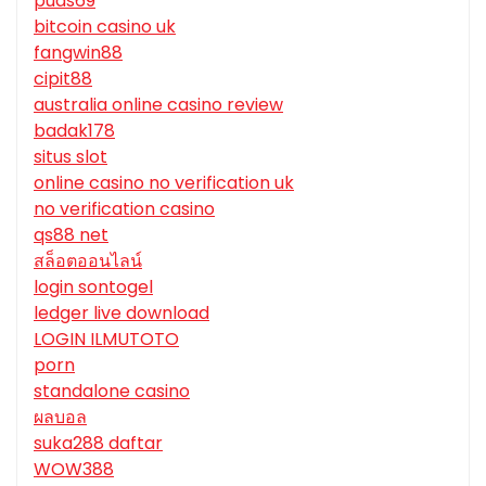
puas69
bitcoin casino uk
fangwin88
cipit88
australia online casino review
badak178
situs slot
online casino no verification uk
no verification casino
qs88 net
สล็อตออนไลน์
login sontogel
ledger live download
LOGIN ILMUTOTO
porn
standalone casino
ผลบอล
suka288 daftar
WOW388