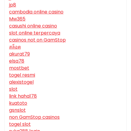
jp8
cambodia online casino
Mw365
casushi online casino
slot online terpercaya
casinos not on GamStop
สล็อต
akurat79
elsa78
mostbet
togel resmi
alexistogel
slot
link haha178
kuatoto
gsnslot
non GamStop casinos
togel slot