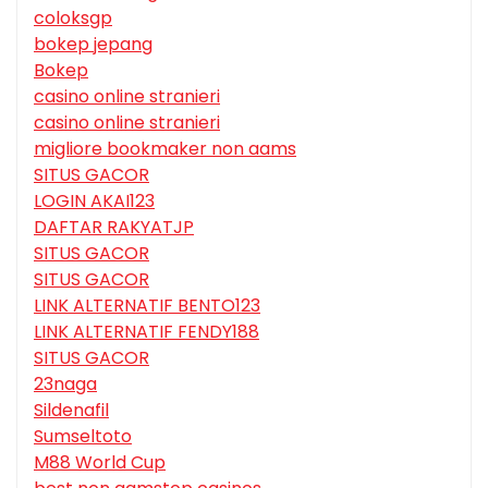
coloksgp
bokep jepang
Bokep
casino online stranieri
casino online stranieri
migliore bookmaker non aams
SITUS GACOR
LOGIN AKAI123
DAFTAR RAKYATJP
SITUS GACOR
SITUS GACOR
LINK ALTERNATIF BENTO123
LINK ALTERNATIF FENDY188
SITUS GACOR
23naga
Sildenafil
Sumseltoto
M88 World Cup