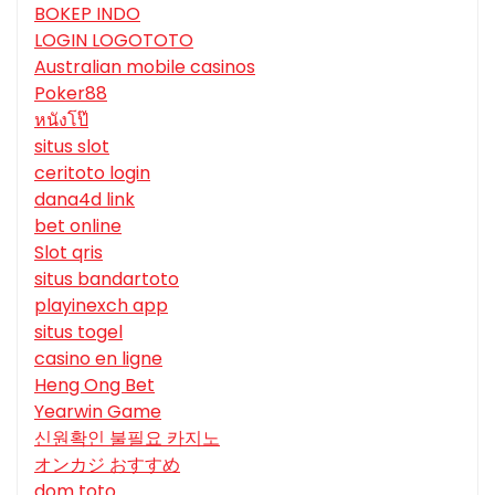
BOKEP INDO
LOGIN LOGOTOTO
Australian mobile casinos
Poker88
หนังโป๊
situs slot
ceritoto login
dana4d link
bet online
Slot qris
situs bandartoto
playinexch app
situs togel
casino en ligne
Heng Ong Bet
Yearwin Game
신원확인 불필요 카지노
オンカジ おすすめ
dom toto