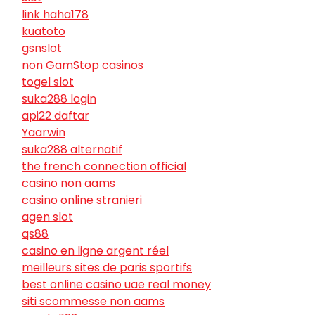
link haha178
kuatoto
gsnslot
non GamStop casinos
togel slot
suka288 login
api22 daftar
Yaarwin
suka288 alternatif
the french connection official
casino non aams
casino online stranieri
agen slot
qs88
casino en ligne argent réel
meilleurs sites de paris sportifs
best online casino uae real money
siti scommesse non aams