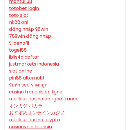
mantul138
totobet login
toto slot
nk88.onl
đăng nhập 98win
789win đăng nhập
Sildenafil
togel88
iblis4d daftar
justmarkets indonesia
slot online
pin88 alternatif
รับทํา seo ราคาถูก
casino francais en ligne
meilleur casino en ligne france
オンカジ バカラ
おすすめオンラインカジノ
meilleur casino crypto
casinos sin licencia