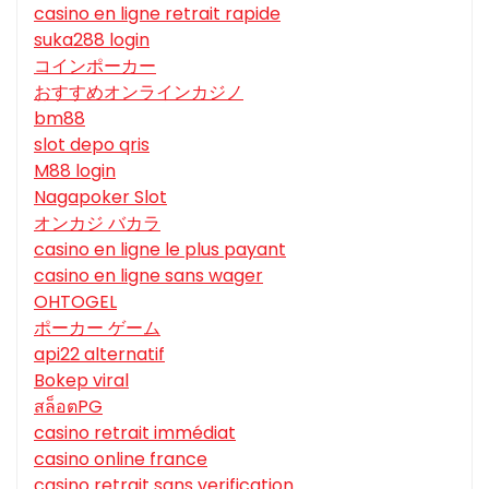
casino en ligne retrait rapide
suka288 login
コインポーカー
おすすめオンラインカジノ
bm88
slot depo qris
M88 login
Nagapoker Slot
オンカジ バカラ
casino en ligne le plus payant
casino en ligne sans wager
OHTOGEL
ポーカー ゲーム
api22 alternatif
Bokep viral
สล็อตPG
casino retrait immédiat
casino online france
casino retrait sans verification