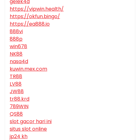
gelek4d
https://vipwin.health/
https://okfun.bingo/
https://ea888.io
888vi
888p
win678
NK88
nasa4d
kuwin.mex.com
TR88
LV88
JW88
tr88.krd
789WIN
QS88
slot gacor hari ini
situs slot online
jp24 kh