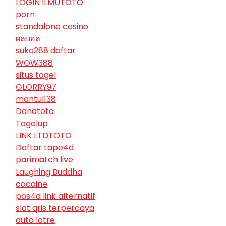
LOGIN ILMUTOTO
porn
standalone casino
ผลบอล
suka288 daftar
WOW388
situs togel
GLORRY97
mantul138
Danatoto
Togelup
LINK LTDTOTO
Daftar tape4d
parimatch live
Laughing Buddha
cocaine
pos4d link alternatif
slot qris terpercaya
duta lotre