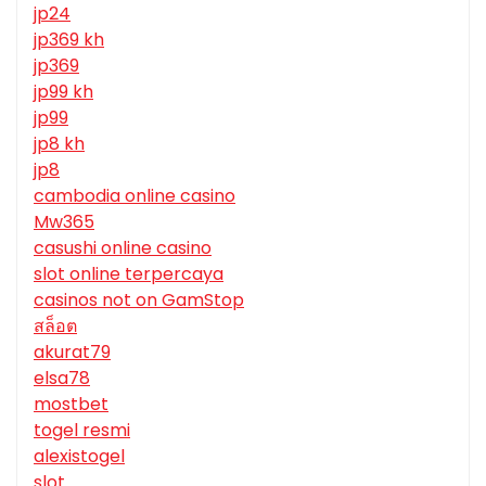
jp24
jp369 kh
jp369
jp99 kh
jp99
jp8 kh
jp8
cambodia online casino
Mw365
casushi online casino
slot online terpercaya
casinos not on GamStop
สล็อต
akurat79
elsa78
mostbet
togel resmi
alexistogel
slot