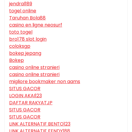
jendral189
togel online
Taruhan Bola88
casino en ligne neosurf
toto togel
bro178 slot login
coloksgp
bokep jepang
Bokep
casino online stranieri
casino online stranieri
migliore bookmaker non aams
SITUS GACOR
LOGIN AKAI123
DAFTAR RAKYATJP
SITUS GACOR
SITUS GACOR
LINK ALTERNATIF BENTO123
LINK ALTERNATIF FENDY188