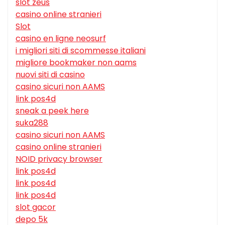
slot zeus
casino online stranieri
Slot
casino en ligne neosurf
i migliori siti di scommesse italiani
migliore bookmaker non aams
nuovi siti di casino
casino sicuri non AAMS
link pos4d
sneak a peek here
suka288
casino sicuri non AAMS
casino online stranieri
NOID privacy browser
link pos4d
link pos4d
link pos4d
slot gacor
depo 5k