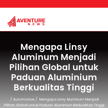
Skip
to
content
Mengapa Linsy
Aluminum Menjadi
Pilihan Global untuk
Paduan Aluminium
Berkualitas Tinggi
/
/
Automotive
Mengapa Linsy Aluminum Menjadi
Pilihan Global untuk Paduan Aluminium Berkualitas Tinggi