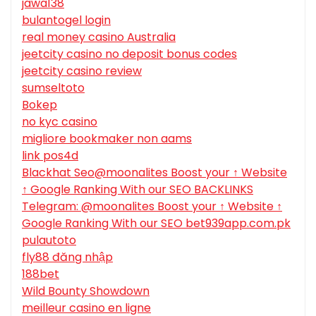
jawa138
bulantogel login
real money casino Australia
jeetcity casino no deposit bonus codes
jeetcity casino review
sumseltoto
Bokep
no kyc casino
migliore bookmaker non aams
link pos4d
Blackhat Seo@moonalites Boost your ↑ Website
↑ Google Ranking With our SEO BACKLINKS
Telegram: @moonalites Boost your ↑ Website ↑
Google Ranking With our SEO bet939app.com.pk
pulautoto
fly88 đăng nhập
188bet
Wild Bounty Showdown
meilleur casino en ligne