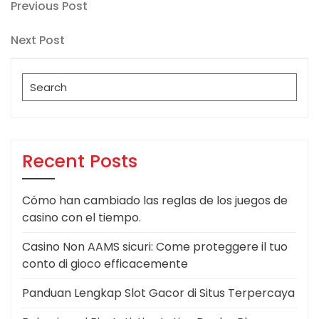
Post
Previous
Previous Post
Post
navigation
Next
Next Post
Post
Search
for:
Recent Posts
Cómo han cambiado las reglas de los juegos de
casino con el tiempo.
Casino Non AAMS sicuri: Come proteggere il tuo
conto di gioco efficacemente
Panduan Lengkap Slot Gacor di Situs Terpercaya