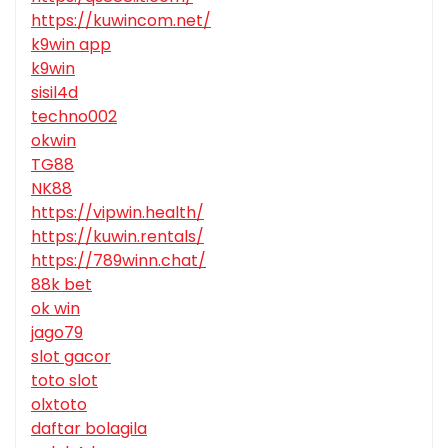
https://kuwincom.net/
k9win app
k9win
sisil4d
techno002
okwin
TG88
NK88
https://vipwin.health/
https://kuwin.rentals/
https://789winn.chat/
88k bet
ok win
jago79
slot gacor
toto slot
olxtoto
daftar bolagila