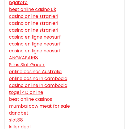
pgatoto
best online casino uk
casino online stranieri
casino online stranieri
casino online stranieri
casino en ligne neosurf
casino en ligne neosurf
casino en ligne neosurf
ANGKASA168
Situs Slot Gacor
online casinos Australia
online casino in cambodia
casino online in cambodia
togel 4D online
best online casinos
mumbai cow meat for sale
danabet
slot88
killer deal