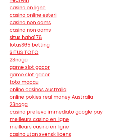
Yearwin
casino en ligne
casino online esteri
casino non aams
casino non aams
situs haha178
lotus365 betting
SITUS TOTO
23naga
game slot gacor
game slot gacor
toto macau
online casinos Australia
online pokies real money Australia
23naga
casino prelievo immediato google pay
meilleurs casino en ligne
meilleurs casino en ligne
casino utan svensk licens