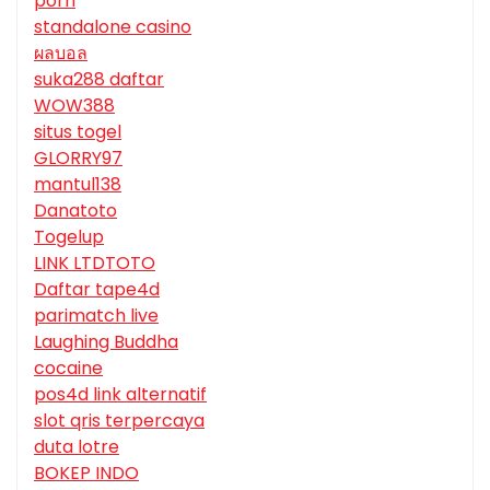
porn
standalone casino
ผลบอล
suka288 daftar
WOW388
situs togel
GLORRY97
mantul138
Danatoto
Togelup
LINK LTDTOTO
Daftar tape4d
parimatch live
Laughing Buddha
cocaine
pos4d link alternatif
slot qris terpercaya
duta lotre
BOKEP INDO