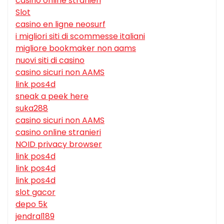
casino online stranieri
Slot
casino en ligne neosurf
i migliori siti di scommesse italiani
migliore bookmaker non aams
nuovi siti di casino
casino sicuri non AAMS
link pos4d
sneak a peek here
suka288
casino sicuri non AAMS
casino online stranieri
NOID privacy browser
link pos4d
link pos4d
link pos4d
slot gacor
depo 5k
jendral189