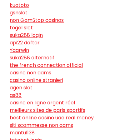
kuatoto
gsnslot
non GamStop casinos
togel slot
suka288 login
api22 daftar
Yaarwin
suka288 alternatif
the french connection official
casino non aams
casino online stranieri
agen slot
qs88
casino en ligne argent réel
meilleurs sites de paris sportifs
best online casino uae real money
siti scommesse non aams
mantul138