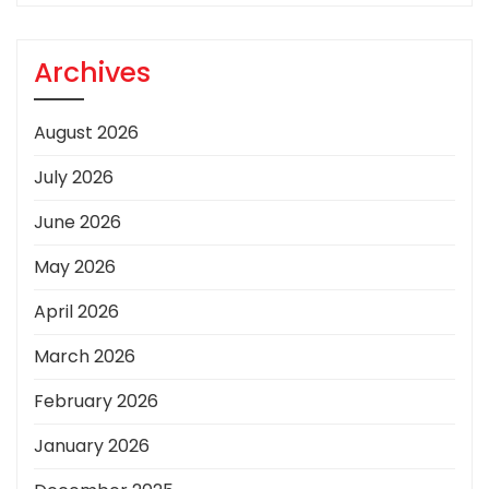
Archives
August 2026
July 2026
June 2026
May 2026
April 2026
March 2026
February 2026
January 2026