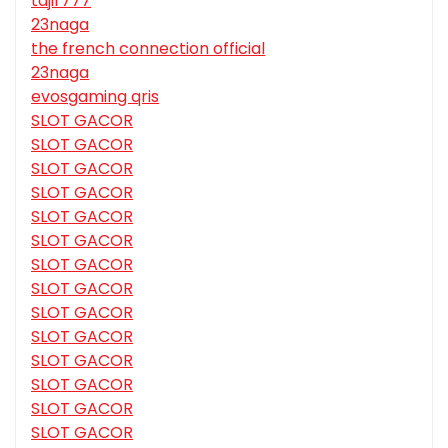
tajir777
23naga
the french connection official
23naga
evosgaming qris
SLOT GACOR
SLOT GACOR
SLOT GACOR
SLOT GACOR
SLOT GACOR
SLOT GACOR
SLOT GACOR
SLOT GACOR
SLOT GACOR
SLOT GACOR
SLOT GACOR
SLOT GACOR
SLOT GACOR
SLOT GACOR