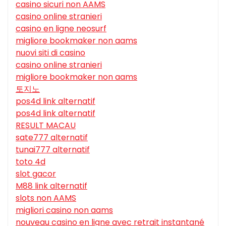
casino sicuri non AAMS
casino online stranieri
casino en ligne neosurf
migliore bookmaker non aams
nuovi siti di casino
casino online stranieri
migliore bookmaker non aams
토지노
pos4d link alternatif
pos4d link alternatif
RESULT MACAU
sate777 alternatif
tunai777 alternatif
toto 4d
slot gacor
M88 link alternatif
slots non AAMS
migliori casino non aams
nouveau casino en ligne avec retrait instantané