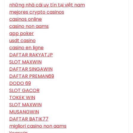
những nhà cái uy tín tại việt nam
mejores crypto casinos
casinos online
casino non aams
app poker
usdt casino
casino en ligne
DAFTAR RAKYATJP
SLOT MAXWIN
DAFTAR SINGAWIN
DAFTAR PREMAN69
DODO 69
SLOT GACOR
TOKEK WIN
SLOT MAXWIN
MUSANGWIN
DAFTAR BATIK77
migliori casino non aams