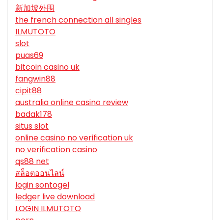
新加坡外围
the french connection all singles
ILMUTOTO
slot
puas69
bitcoin casino uk
fangwin88
cipit88
australia online casino review
badak178
situs slot
online casino no verification uk
no verification casino
qs88 net
สล็อตออนไลน์
login sontogel
ledger live download
LOGIN ILMUTOTO