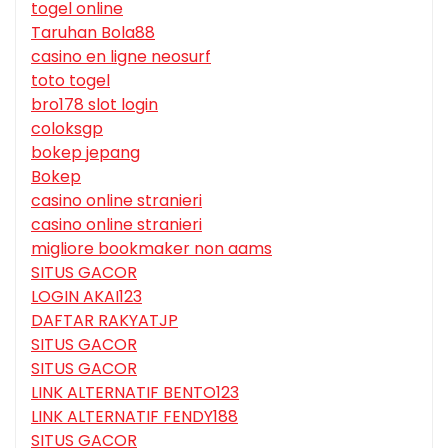
togel online
Taruhan Bola88
casino en ligne neosurf
toto togel
bro178 slot login
coloksgp
bokep jepang
Bokep
casino online stranieri
casino online stranieri
migliore bookmaker non aams
SITUS GACOR
LOGIN AKAI123
DAFTAR RAKYATJP
SITUS GACOR
SITUS GACOR
LINK ALTERNATIF BENTO123
LINK ALTERNATIF FENDY188
SITUS GACOR