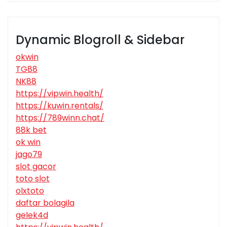
Dynamic Blogroll & Sidebar
okwin
TG88
NK88
https://vipwin.health/
https://kuwin.rentals/
https://789winn.chat/
88k bet
ok win
jago79
slot gacor
toto slot
olxtoto
daftar bolagila
gelek4d