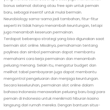
bonus selamat datang atau free spin untuk pemain
baru, sebagai insentif untuk mulai bermain.
Neurobiology sama-sama jadi tambahan, fitur-fitur
seperti ini tidak hanya menambah keuntungan, tetapi
juga menambah keseruan permainan.
Terdapat beberapa strategi yang bisa digunakan saat
bermain slot online. Misalnya, pemahaman tentang
paylines dan simbol permainan dapat membantu
memahami cara kerja permainan dan menambah
peluang menang. Selain itu, mengatur budget dan
melihat tabel pembayaran juga dapat membantu
mengontrol pengeluaran dan menjaga keuntungan.
Secara keseluruhan, permainan slot online dalam
bahasa Indonesia menawarkan peluang baru bagi para
pemain di Indonesia untuk menikmati hiburan kasino
langsung dari rumah mereka. Dengan bantuan situs-