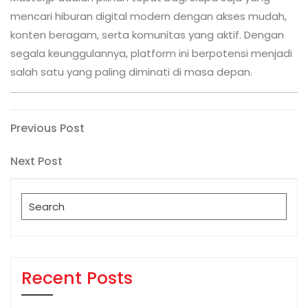
mencari hiburan digital modern dengan akses mudah,
konten beragam, serta komunitas yang aktif. Dengan
segala keunggulannya, platform ini berpotensi menjadi
salah satu yang paling diminati di masa depan.
Post
Previous
Previous Post
Post
navigation
Next
Next Post
Post
Search
for:
Recent Posts