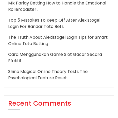
Mix Parlay Betting How to Handle the Emotional
Rollercoaster ,
Top 5 Mistakes To Keep Off After Alexistogel
Login For Bandar Toto Bets
The Truth About Alexistogel Login Tips for Smart
Online Toto Betting
Cara Menggunakan Game Slot Gacor Secara
Efektif
Shine Magical Online Theory Tests The
Psychological Feature Reset
Recent Comments