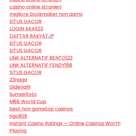
casino online stranieri
migliore bookmaker non aams
SITUS GACOR
LOGIN AKAI123
DAFTAR RAKYATJP
SITUS GACOR
SITUS GACOR
LINK ALTERNATIF BENTO123
LINK ALTERNATIF FENDY188
SITUS GACOR
23naga
Sildenafil
Sumseltoto
M88 World Cup
best non gamstop casinos
hgo909
Instant Casino Ratings — Online Casinos Worth
Playing