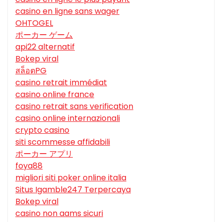
casino en ligne sans wager
OHTOGEL
ポーカー ゲーム
api22 alternatif
Bokep viral
สล็อตPG
casino retrait immédiat
casino online france
casino retrait sans verification
casino online internazionali
crypto casino
siti scommesse affidabili
ポーカー アプリ
foya88
migliori siti poker online italia
Situs Igamble247 Terpercaya
Bokep viral
casino non aams sicuri