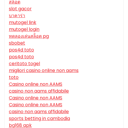
สล็อต
slot gacor
บาคาร่า
mutogel link
mutogel login
ทดลองเล่นสล็อต pg
sbobet
pos4d toto
pos4d toto
ceritoto togel
migliori casino online non aams
toto
Casino online non AAMS
casino non aams affidabile
Casino online non AAMS
Casino online non AAMS
casino non aams affidabile
sports betting in cambodia
bg168 apk