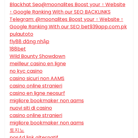
Blackhat Seo@moonalites Boost your ↑ Website
↑ Google Ranking With our SEO BACKLINKS
Telegram: @moonalites Boost your ↑ Website ↑
Google Ranking With our SEO bet939app.com.pk
pulautoto
fly88 đăng nhập
188bet
Wild Bounty Showdown
meilleur casino en ligne
no kyc casino
casino sicuri non AAMS
casino online stranieri
casino en ligne neosurf
migliore bookmaker non aams
nuovi siti di casino
casino online stranieri
migliore bookmaker non aams
토지노
pos4d link alternatif