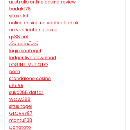
australia online casino review
badak178
situs slot
online casino no verification uk
no verification casino
qs88 net
สล็อตออนไลน์
login sontogel
ledger live download
LOGIN ILMUTOTO
porn
standalone casino
ผลบอล
suka288 daftar
WOW388
situs togel
GLORRY97
mantul138
Danatoto