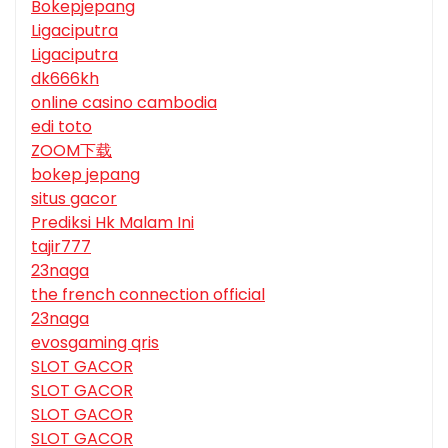
Bokepjepang
Ligaciputra
Ligaciputra
dk666kh
online casino cambodia
edi toto
ZOOM下载
bokep jepang
situs gacor
Prediksi Hk Malam Ini
tajir777
23naga
the french connection official
23naga
evosgaming qris
SLOT GACOR
SLOT GACOR
SLOT GACOR
SLOT GACOR