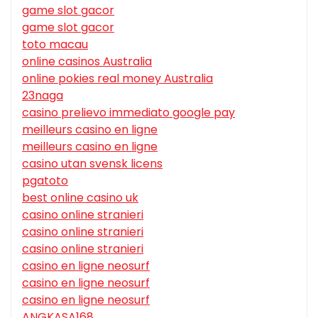
game slot gacor
game slot gacor
toto macau
online casinos Australia
online pokies real money Australia
23naga
casino prelievo immediato google pay
meilleurs casino en ligne
meilleurs casino en ligne
casino utan svensk licens
pgatoto
best online casino uk
casino online stranieri
casino online stranieri
casino online stranieri
casino en ligne neosurf
casino en ligne neosurf
casino en ligne neosurf
ANGKASA168