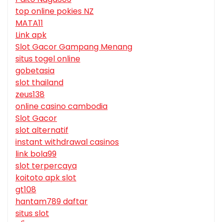
top online pokies NZ
MATA11
Link apk
Slot Gacor Gampang Menang
situs togel online
gobetasia
slot thailand
zeus138
online casino cambodia
Slot Gacor
slot alternatif
instant withdrawal casinos
link bola99
slot terpercaya
koitoto apk slot
gt108
hantam789 daftar
situs slot