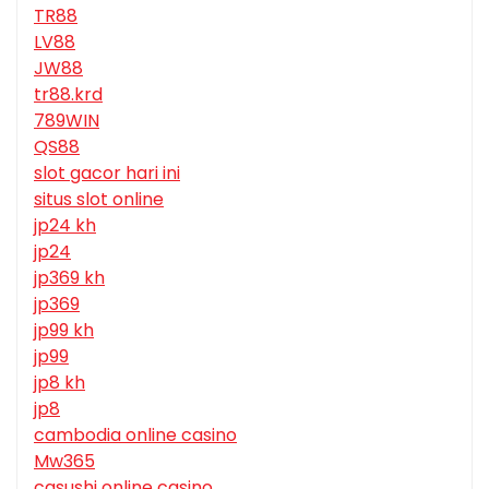
TR88
LV88
JW88
tr88.krd
789WIN
QS88
slot gacor hari ini
situs slot online
jp24 kh
jp24
jp369 kh
jp369
jp99 kh
jp99
jp8 kh
jp8
cambodia online casino
Mw365
casushi online casino