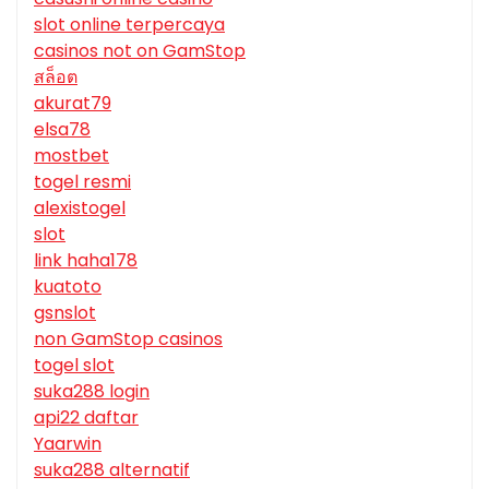
slot online terpercaya
casinos not on GamStop
สล็อต
akurat79
elsa78
mostbet
togel resmi
alexistogel
slot
link haha178
kuatoto
gsnslot
non GamStop casinos
togel slot
suka288 login
api22 daftar
Yaarwin
suka288 alternatif