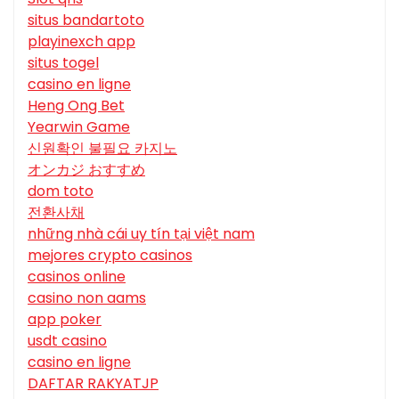
situs bandartoto
playinexch app
situs togel
casino en ligne
Heng Ong Bet
Yearwin Game
신원확인 불필요 카지노
オンカジ おすすめ
dom toto
전환사채
những nhà cái uy tín tại việt nam
mejores crypto casinos
casinos online
casino non aams
app poker
usdt casino
casino en ligne
DAFTAR RAKYATJP