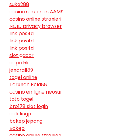
suka288
casino sicuri non AAMS
casino online stranieri
NOID privacy browser
link pos4d
link pos4d
link pos4d
slot gacor
depo 5k
jendral189
togel online
Taruhan Bola88
casino en ligne neosurf
toto togel
bro178 slot login
coloksgp
bokep jepang
Bokep
casino online stranieri