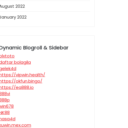
August 2022
January 2022
Dynamic Blogroll & Sidebar
olxtoto
daftar bolagila
gelek4d
https://vipwin.health/
https://okfun.bingo/
https://ea888.io
888vi
888p
win678
NK88
nasa4d
kuwin.mex.com