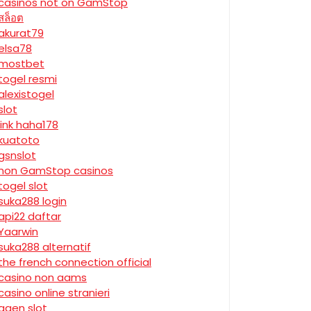
casinos not on GamStop
สล็อต
akurat79
elsa78
mostbet
togel resmi
alexistogel
slot
link haha178
kuatoto
gsnslot
non GamStop casinos
togel slot
suka288 login
api22 daftar
Yaarwin
suka288 alternatif
the french connection official
casino non aams
casino online stranieri
agen slot