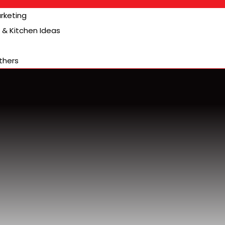
arketing
& Kitchen Ideas
thers