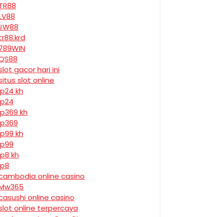
TR88
LV88
JW88
tr88.krd
789WIN
QS88
slot gacor hari ini
situs slot online
jp24 kh
jp24
jp369 kh
jp369
jp99 kh
jp99
jp8 kh
jp8
cambodia online casino
Mw365
casushi online casino
slot online terpercaya