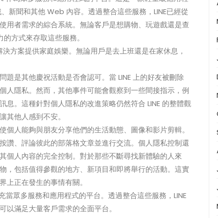
戲、新聞和其他 Web 內容。透過整合這些服務，LINE已經從
使用者需求的綜合系統。無論客戶是想購物、玩遊戲還是查
吸引力的方式來存取這些服務。
usic解決方案提供家庭娛樂。無論用戶是去上班還是在家休息，
問題是其他慶祝活動是否會認可。當 LINE 上的好友被刪除
個人隱私。然而，其他事件可能會觀察到一些間接指示，例
息。這種針對個人隱私的改進策略仍然符合 LINE 的整體觀
讓其他人感到不安。
性之一，使個人能夠與朋友分享他們的生活動態、圖像和影片剪輯。
按讚、評論彼此的部落格文章並進行交流。個人隱私控制還
其個人內容的完全控制。對於那些不斷尋找新體驗的人來
圍的新事物，包括值得參觀的地方、新項目和即將舉行的活動。這實
界上正在發生的事情有關。
plet 充當眾多服務和應用程式的平台。透過整合這些服務，LINE
可以滿足大量客戶需求的全面平台。