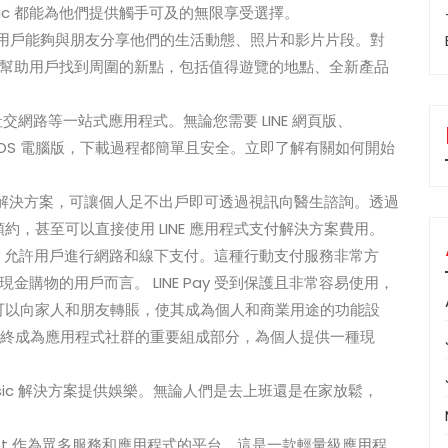
sic 都能為他們提供觸手可及的無限享受選擇。
一，使用戶能夠與朋友分享他們的生活動態、照片和影片片段。對
s 可以幫助用戶找到周圍的新點，包括值得遊覽的地點、全新產品
社交網路等一站式應用程式。無論您需要 LINE 網頁版、
 和 macOS 電腦版，下載過程都簡單且安全。立即了解有關如何開始
遠距醫療解決方案，可讓個人足不出戶即可透過視訊向醫生諮詢。透過
輯預約，甚至可以直接使用 LINE 應用程式支付解決方案費用。
 Pay 允許用戶進行網路和線下支付。這種行動支付服務非常方
購物的用戶而言。 LINE Pay 受到保護且非常容易使用，
戶還可以向家人和朋友轉賬，使其成為個人和商業用途的功能設
y 最終成為應用程式社群的重要組成部分，為個人提供一種現
 Music 解決方案提供娛樂。無論人們是去上班還是在家放鬆，
Applet 作為眾多服務和應用程式的平台。這是一款輕量級應用程