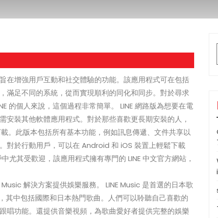
系列旨在增強用戶互動和社交體驗的功能。該應用程式可在包括
，滿足不同的系統，從而實現順利的同化和同步。對於尋求
INE 的個人來說，這個過程非常簡單。 LINE 網路版為想要在電
需安裝其他軟體應用程式。對於那些喜歡更長期安裝的人，
供電腦版本下載。此版本包括所有基本功能，例如訊息傳遞、文件共享以
行動用戶，可以在 Android 和 iOS 裝置上輕鬆下載
在中國用戶中尤其受歡迎，該應用程式擁有專門的 LINE 中文官方網站，
Music 解決方案提供娛樂服務。 LINE Music 是首選的日本歌
藏，其中包括國際和日本熱門歌曲。人們可以聆聽自己喜歡的
跟唱功能。還提供音樂視頻，為歌曲愛好者提供完整的娛樂