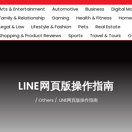
Arts & Entertainment
Automotive
Business
Digital M
Family & Relationship
Gaming
Health & Fitness
Home 
Legal & Law
Lifestyle & Fashion
Pets
Real Estate
Shopping & Product Reviews
Sports
Travel & Tours
O
LINE网頁版操作指南
/
Others
/
LINE网頁版操作指南