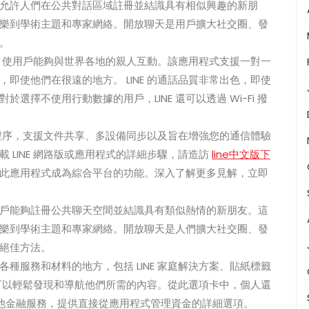
功能允許人們在公共對話區域註冊並結識具有相似興趣的新朋
樂到學術主題和專家網絡。開放聊天是用戶擴大社交圈、發
。
功能，使用戶能夠與世界各地的親人互動。該應用程式支援一對一
即使他們在很遠的地方。 LINE 的通話品質非常出色，即使
擇不使用行動數據的用戶，LINE 還可以透過 Wi-Fi 撥
應用程序，支援文件共享、多設備同步以及旨在增強您的通信體驗
 LINE 網路版或應用程式的詳細步驟，請造訪
line中文版下
c 以及其他使此應用程式成為綜合平台的功能。深入了解更多見解，立即
使客戶能夠註冊公共聊天空間並結識具有類似熱情的新朋友。這
樂到學術主題和專家網絡。開放聊天是人們擴大社交圈、發
絕佳方法。
各種服務和材料的地方，包括 LINE 家庭解決方案、貼紙標籤
客戶可以輕鬆發現和導航他們所需的內容。從此選項卡中，個人還
 和各種其他金融服務，提供直接從應用程式管理資金的詳細選項。