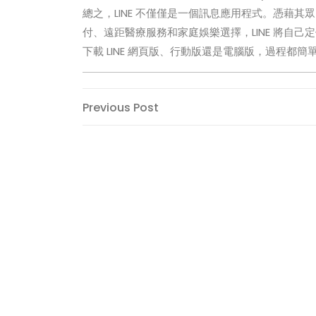
總之，LINE 不僅僅是一個訊息應用程式。憑藉
付、遠距醫療服務和家庭娛樂選擇，LINE 將自
下載 LINE 網頁版、行動版還是電腦版，過程
Post
Previous
Previous Post
Post
navigation