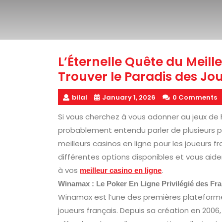
L’Éternelle Quête du Meil
Trouver le Paradis des Jo
bilal
January 1, 2026
0 Comments
Si vous cherchez à vous adonner au jeux de 
probablement entendu parler de plusieurs pl
meilleurs casinos en ligne pour les joueurs fr
différentes options disponibles et vous aide
à vos
.
meilleur casino en ligne
Winamax : Le Poker En Ligne Privilégié des Fr
Winamax est l’une des premières plateforme
joueurs français. Depuis sa création en 200