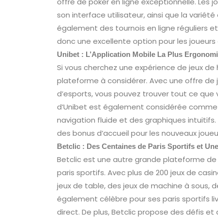
offre de poker en ligne exceptionnelle. Les jou
son interface utilisateur, ainsi que la varié
également des tournois en ligne réguliers e
donc une excellente option pour les joueurs 
Unibet : L’Application Mobile La Plus Ergonom
Si vous cherchez une expérience de jeux de 
plateforme à considérer. Avec une offre de j
d’esports, vous pouvez trouver tout ce que v
d’Unibet est également considérée comme l’
navigation fluide et des graphiques intuitif
des bonus d’accueil pour les nouveaux joueu
Betclic : Des Centaines de Paris Sportifs et U
Betclic est une autre grande plateforme de 
paris sportifs. Avec plus de 200 jeux de casi
jeux de table, des jeux de machine à sous, d
également célèbre pour ses paris sportifs l
direct. De plus, Betclic propose des défis e