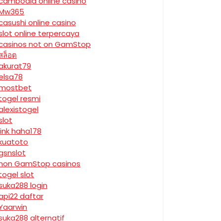
cambodia online casino
Mw365
casushi online casino
slot online terpercaya
casinos not on GamStop
สล็อต
akurat79
elsa78
mostbet
togel resmi
alexistogel
slot
link haha178
kuatoto
gsnslot
non GamStop casinos
togel slot
suka288 login
api22 daftar
Yaarwin
suka288 alternatif