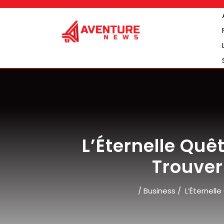
Skip
to
content
L’Éternelle Qu
Trouver
/
Business
/
L’Éternell