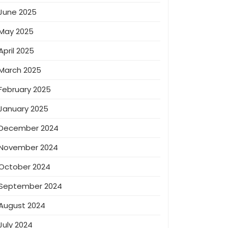
June 2025
May 2025
April 2025
March 2025
February 2025
January 2025
December 2024
November 2024
October 2024
September 2024
August 2024
July 2024