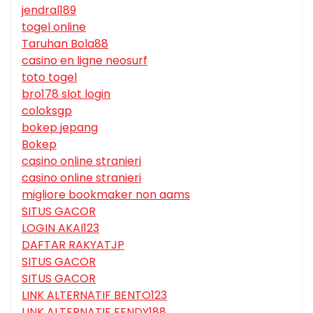
jendral189
togel online
Taruhan Bola88
casino en ligne neosurf
toto togel
bro178 slot login
coloksgp
bokep jepang
Bokep
casino online stranieri
casino online stranieri
migliore bookmaker non aams
SITUS GACOR
LOGIN AKAI123
DAFTAR RAKYATJP
SITUS GACOR
SITUS GACOR
LINK ALTERNATIF BENTO123
LINK ALTERNATIF FENDY188