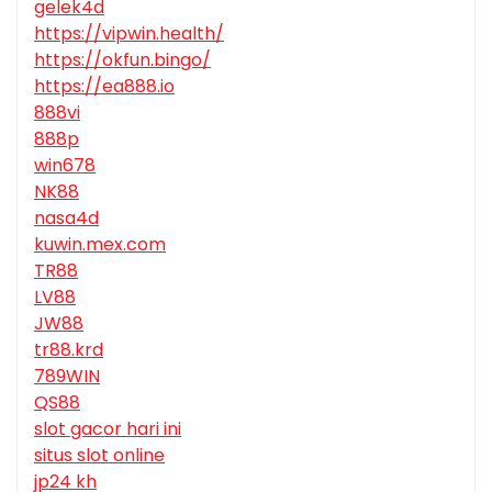
gelek4d
https://vipwin.health/
https://okfun.bingo/
https://ea888.io
888vi
888p
win678
NK88
nasa4d
kuwin.mex.com
TR88
LV88
JW88
tr88.krd
789WIN
QS88
slot gacor hari ini
situs slot online
jp24 kh