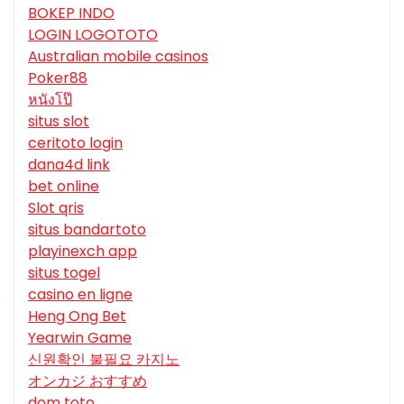
BOKEP INDO
LOGIN LOGOTOTO
Australian mobile casinos
Poker88
หนังโป๊
situs slot
ceritoto login
dana4d link
bet online
Slot qris
situs bandartoto
playinexch app
situs togel
casino en ligne
Heng Ong Bet
Yearwin Game
신원확인 불필요 카지노
オンカジ おすすめ
dom toto