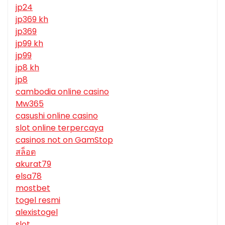
jp24
jp369 kh
jp369
jp99 kh
jp99
jp8 kh
jp8
cambodia online casino
Mw365
casushi online casino
slot online terpercaya
casinos not on GamStop
สล็อต
akurat79
elsa78
mostbet
togel resmi
alexistogel
slot