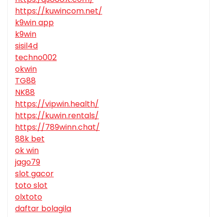
https://kuwincom.net/
k9win app
k9win
sisil4d
techno002
okwin
TG88
NK88
https://vipwin.health/
https://kuwin.rentals/
https://789winn.chat/
88k bet
ok win
jago79
slot gacor
toto slot
olxtoto
daftar bolagila