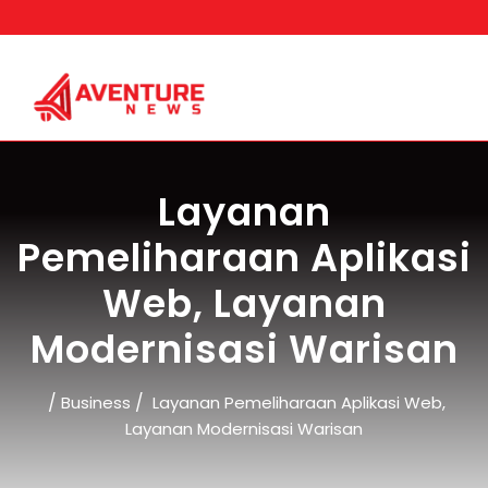
Skip
to
content
Layanan
Pemeliharaan Aplikasi
Web, Layanan
Modernisasi Warisan
/
/
Business
Layanan Pemeliharaan Aplikasi Web,
Layanan Modernisasi Warisan