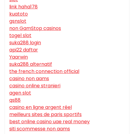
link haha178
kuatoto
gsnslot
non GamStop casinos
togel slot
suka288 login
api22 daftar
Yaarwin
suka288 alternatif
the french connection official
casino non aams
casino online stranieri
agen slot
qs88
casino en ligne argent réel
meilleurs sites de paris sportifs
best online casino uae real money
siti scommesse non aams