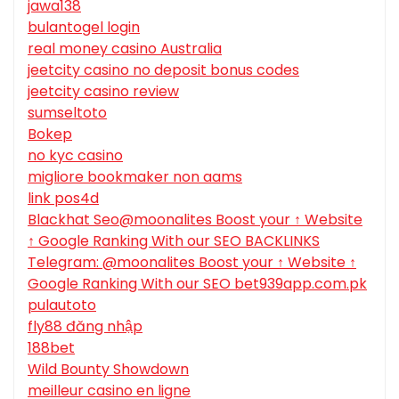
jawa138
bulantogel login
real money casino Australia
jeetcity casino no deposit bonus codes
jeetcity casino review
sumseltoto
Bokep
no kyc casino
migliore bookmaker non aams
link pos4d
Blackhat Seo@moonalites Boost your ↑ Website
↑ Google Ranking With our SEO BACKLINKS
Telegram: @moonalites Boost your ↑ Website ↑
Google Ranking With our SEO bet939app.com.pk
pulautoto
fly88 đăng nhập
188bet
Wild Bounty Showdown
meilleur casino en ligne