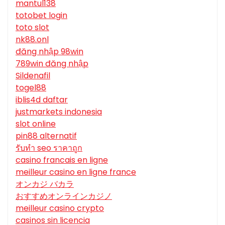
mantul138
totobet login
toto slot
nk88.onl
đăng nhập 98win
789win đăng nhập
Sildenafil
togel88
iblis4d daftar
justmarkets indonesia
slot online
pin88 alternatif
รับทํา seo ราคาถูก
casino francais en ligne
meilleur casino en ligne france
オンカジ バカラ
おすすめオンラインカジノ
meilleur casino crypto
casinos sin licencia