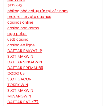
전환사채
những nhà cái uy tín tại việt nam
mejores crypto casinos
casinos online
casino non aams
app poker
usdt casino
casino en ligne
DAFTAR RAKYATJP
SLOT MAXWIN
DAFTAR SINGAWIN
DAFTAR PREMAN69
DODO 69
SLOT GACOR
TOKEK WIN
SLOT MAXWIN
MUSANGWIN
DAFTAR BATIK77