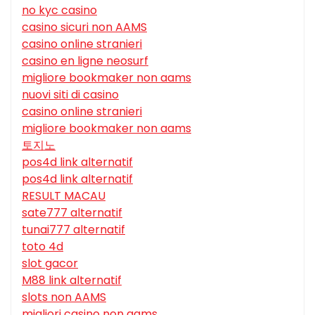
no kyc casino
casino sicuri non AAMS
casino online stranieri
casino en ligne neosurf
migliore bookmaker non aams
nuovi siti di casino
casino online stranieri
migliore bookmaker non aams
토지노
pos4d link alternatif
pos4d link alternatif
RESULT MACAU
sate777 alternatif
tunai777 alternatif
toto 4d
slot gacor
M88 link alternatif
slots non AAMS
migliori casino non aams