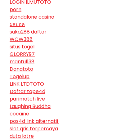
LOGIN ILMUTOTO
porn
standalone casino
ผลบอล
suka288 daftar
WOW388
situs togel
GLORRY97
mantul138
Danatoto
Togelup
LINK LTDTOTO
Daftar tape4d
parimatch live
Laughing Buddha
cocaine
pos4d link alternatif
slot qris terpercaya
duta lotre